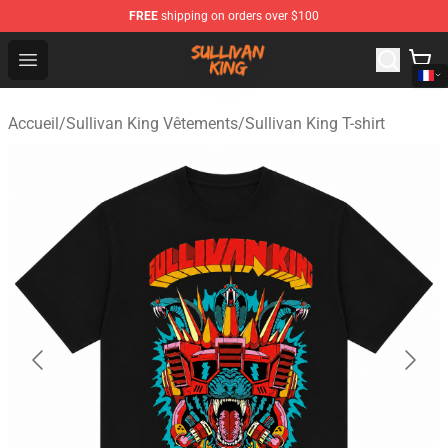
FREE
shipping on orders over $100
Sullivan King Shop - Official Sullivan King Merchandise S
Open menu
Accueil
/
Sullivan King Vêtements
/
Sullivan King T-shirt