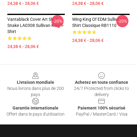
24,38 € - 28,06 €
24,38 € - 28,06 €
Vantablack Cover Art Skull
Wing King Of EDM Sullivan T-
-20%
-20%
Snake LA0308 Sullivan King T-
Shirt Classique RB1110
Shirt
24,38 € - 28,06 €
24,38 € - 28,06 €
Footer
Livraison mondiale
Achetez en toute confiance
Nous livrons dans plus de 200
24/7 Protected from clicks to
pays
delivery
Garantie internationale
Paiement 100% sécurisé
Offert dans le pays d'utilisation
PayPal / MasterCard / Visa