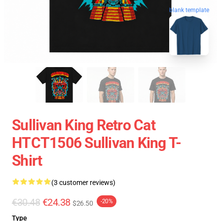
blank template
Sullivan King Retro Cat
HTCT1506 Sullivan King T-
Shirt
(3 customer reviews)
€30.48
€24.38
-20%
$26.50
Type