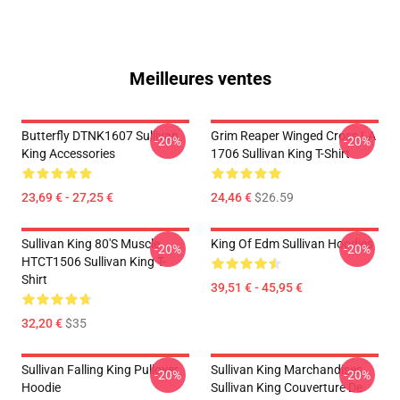
Meilleures ventes
Butterfly DTNK1607 Sullivan
Grim Reaper Winged Cross LA
-20%
-20%
King Accessories
1706 Sullivan King T-Shirt
23,69 € - 27,25 €
24,46 €
$26.59
Sullivan King 80's Muscle
King Of Edm Sullivan Hoodies
-20%
-20%
HTCT1506 Sullivan King T-
Shirt
39,51 € - 45,95 €
32,20 €
$35
Sullivan Falling King Pullover
Sullivan King Marchandises
-20%
-20%
Hoodie
Sullivan King Couverture De