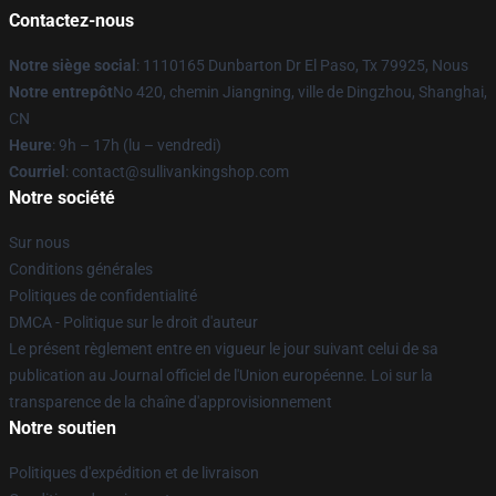
Contactez-nous
Notre siège social
: 1110165 Dunbarton Dr El Paso, Tx 79925, Nous
Notre entrepôt
No 420, chemin Jiangning, ville de Dingzhou, Shanghai,
CN
Heure
: 9h – 17h (lu – vendredi)
Courriel
: contact@sullivankingshop.com
Notre société
Sur nous
Conditions générales
Politiques de confidentialité
DMCA - Politique sur le droit d'auteur
Le présent règlement entre en vigueur le jour suivant celui de sa
publication au Journal officiel de l'Union européenne. Loi sur la
transparence de la chaîne d'approvisionnement
Notre soutien
Politiques d'expédition et de livraison