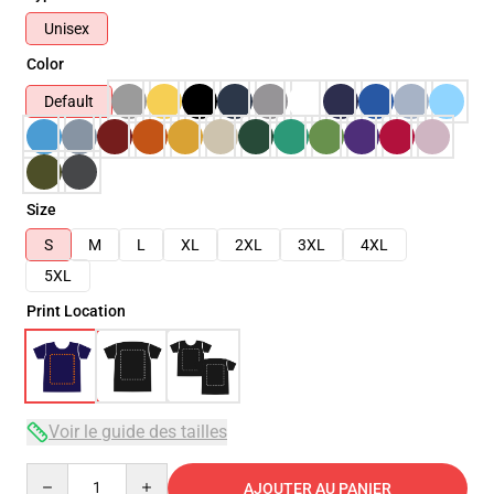
Unisex
Color
Default
Size
S
M
L
XL
2XL
3XL
4XL
5XL
Print Location
Voir le guide des tailles
Quantity
AJOUTER AU PANIER