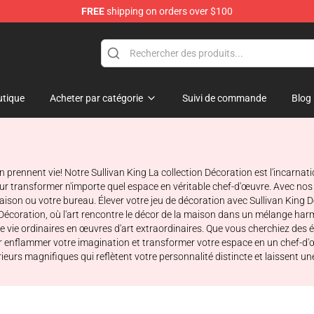
FREE
shipping on orders over $100
e Store
tique
Acheter par catégorie
Suivi de commande
Blog
rennent vie! Notre Sullivan King La collection Décoration est l'incarnation
r transformer n'importe quel espace en véritable chef-d'œuvre. Avec nos
aison ou votre bureau. Élever votre jeu de décoration avec Sullivan King D
Décoration, où l'art rencontre le décor de la maison dans un mélange harm
de vie ordinaires en œuvres d'art extraordinaires. Que vous cherchiez des
our enflammer votre imagination et transformer votre espace en un chef-d
rieurs magnifiques qui reflètent votre personnalité distincte et laissent u