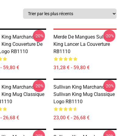
-20%
-20%
n King Marchandises
Merde De Mangues Sullivan
n King Couverture De
King Lancer La Couverture
 Logo RB1110
RB1110
- 59,80 €
31,28 € - 59,80 €
-20%
-20%
n King Marchandises
Sullivan King Marchandises
n King Mug Classique
Sullivan King Mug Classique
B1110
Logo RB1110
- 26,68 €
23,00 € - 26,68 €