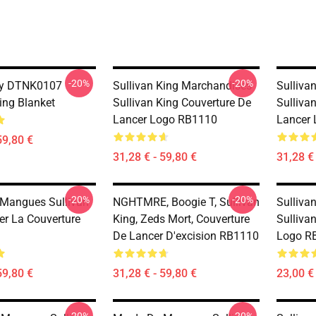
-20%
-20%
dy DTNK0107
Sullivan King Marchandises
Sulliva
ing Blanket
Sullivan King Couverture De
Sulliva
Lancer Logo RB1110
Lancer
59,80 €
31,28 € - 59,80 €
31,28 € 
-20%
-20%
Mangues Sullivan
NGHTMRE, Boogie T, Sullivan
Sulliva
er La Couverture
King, Zeds Mort, Couverture
Sulliva
De Lancer D'excision RB1110
Logo R
59,80 €
31,28 € - 59,80 €
23,00 € 