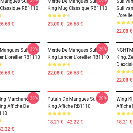
-20%
-20%
 Mangues Sullivan
Merde De Mangues Sullivan
Sulliva
 Classique RB1110
King Mug Classique RB1110
Sulliva
L'oreill
26,68 €
23,00 € - 26,68 €
22,08 € 
-20%
-20%
Mangues Sullivan
Merde De Mangues Sullivan
NGHTMRE
r L'oreiller RB1110
King Lancer L'oreiller RB1110
King, Ze
D'excis
26,68 €
22,08 € - 26,68 €
22,08 € 
-20%
-20%
King Marchandises
Putain De Mangues Sullivan
Wing Ki
ing Affiche De
King Affiche RB1110
Affiche
110
18,21 € - 42,22 €
18,21 € 
42,22 €