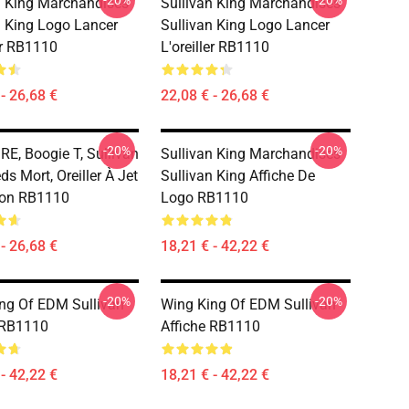
-20%
-20%
n King Marchandises
Sullivan King Marchandises
n King Logo Lancer
Sullivan King Logo Lancer
er RB1110
L'oreiller RB1110
- 26,68 €
22,08 € - 26,68 €
-20%
-20%
, Boogie T, Sullivan
Sullivan King Marchandises
ds Mort, Oreiller À Jet
Sullivan King Affiche De
ion RB1110
Logo RB1110
- 26,68 €
18,21 € - 42,22 €
-20%
-20%
ng Of EDM Sullivan
Wing King Of EDM Sullivan
 RB1110
Affiche RB1110
- 42,22 €
18,21 € - 42,22 €