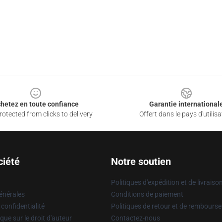
hetez en toute confiance
Garantie international
otected from clicks to delivery
Offert dans le pays d'utilisa
ciété
Notre soutien
Politiques d'expédition et de livraiso
énérales
Conditions de paiement
 confidentialité
Politiques de retour et de rembours
que sur le droit d'auteur
Contactez-nous