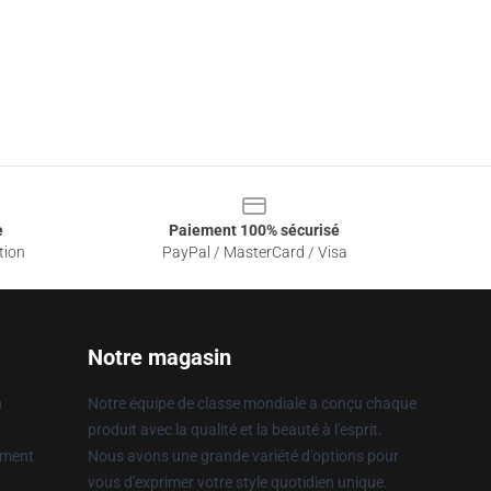
e
Paiement 100% sécurisé
tion
PayPal / MasterCard / Visa
Notre magasin
n
Notre équipe de classe mondiale a conçu chaque
produit avec la qualité et la beauté à l'esprit.
ement
Nous avons une grande variété d'options pour
vous d'exprimer votre style quotidien unique.