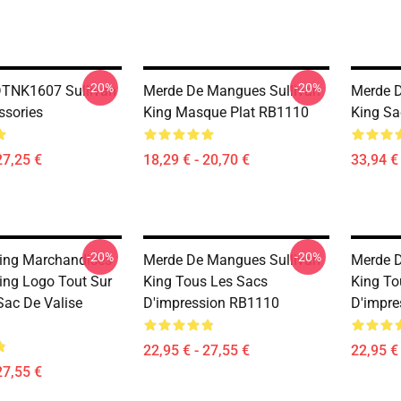
-20%
-20%
 DTNK1607 Sullivan
Merde De Mangues Sullivan
Merde D
ssories
King Masque Plat RB1110
King S
27,25 €
18,29 € - 20,70 €
33,94 € 
-20%
-20%
King Marchandises
Merde De Mangues Sullivan
Merde D
King Logo Tout Sur
King Tous Les Sacs
King To
Sac De Valise
D'impression RB1110
D'impre
22,95 € - 27,55 €
22,95 € 
27,55 €