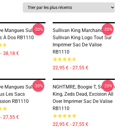
-20%
-20%
e Mangues Sullivan
Sullivan King Marchandises
ac À Dos RB1110
Sullivan King Logo Tout Sur
Imprimer Sac De Valise
RB1110
- 38,18 €
22,95 € - 27,55 €
-20%
-20%
e Mangues Sullivan
NGHTMRE, Boogie T, Sullivan
us Les Sacs
King, Zeds Dead, Excision All
ssion RB1110
Over Imprimer Sac De Valise
RB1110
- 27,55 €
22,95 € - 27,55 €