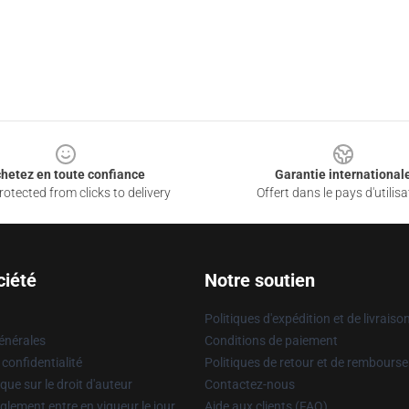
hetez en toute confiance
Garantie international
otected from clicks to delivery
Offert dans le pays d'utilisa
ciété
Notre soutien
Politiques d'expédition et de livraiso
énérales
Conditions de paiement
 confidentialité
Politiques de retour et de rembours
que sur le droit d'auteur
Contactez-nous
glement entre en vigueur le jour
Aide aux clients (FAQ)