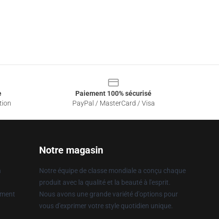
e
Paiement 100% sécurisé
tion
PayPal / MasterCard / Visa
Notre magasin
n
Notre équipe de classe mondiale a conçu chaque
produit avec la qualité et la beauté à l'esprit.
ement
Nous avons une grande variété d'options pour
vous d'exprimer votre style quotidien unique.