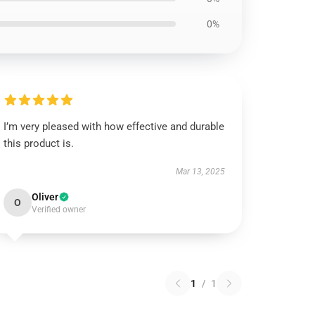
0%
I’m very pleased with how effective and durable
this product is.
Mar 13, 2025
Oliver
O
Verified owner
1
/
1