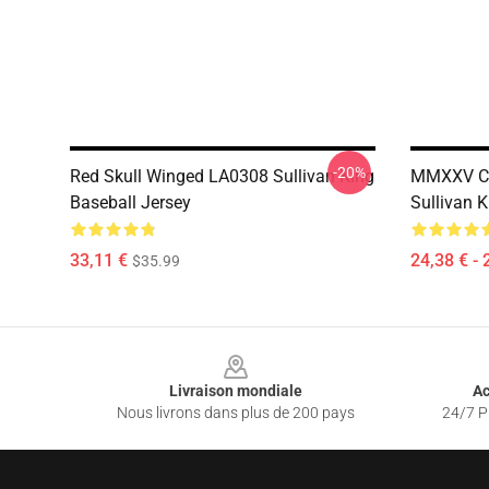
-20%
Red Skull Winged LA0308 Sullivan King
MMXXV Ch
Baseball Jersey
Sullivan K
33,11 €
24,38 € - 
$35.99
Footer
Livraison mondiale
Ac
Nous livrons dans plus de 200 pays
24/7 Pr