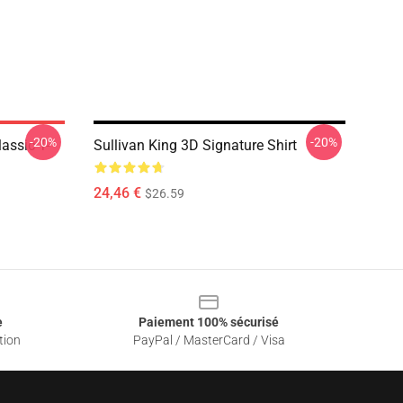
-20%
-20%
assic T-
Sullivan King 3D Signature Shirt
24,46 €
$26.59
e
Paiement 100% sécurisé
tion
PayPal / MasterCard / Visa