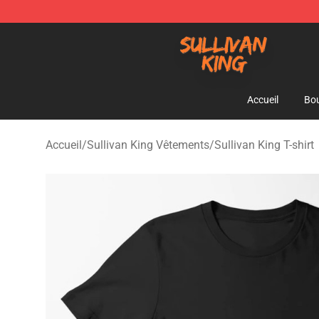
Sullivan King Shop - Official Sullivan King Merchandis
Accueil
Bou
Accueil
/
Sullivan King Vêtements
/
Sullivan King T-shirt