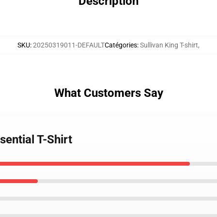
Description
SKU
:
20250319011-DEFAULT
Catégories
:
Sullivan King T-shirt
,
What Customers Say
sential T-Shirt