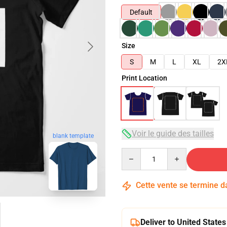
Default
Size
S
M
L
XL
2X
Print Location
Voir le guide des tailles
blank template
Quantity
Cette vente se termine 
Deliver to United States