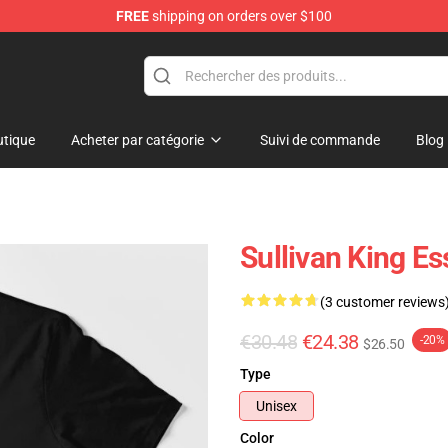
FREE
shipping on orders over $100
e Store
tique
Acheter par catégorie
Suivi de commande
Blog
Sullivan King Ess
(3 customer reviews
€30.48
€24.38
-20%
$26.50
Type
Unisex
Color