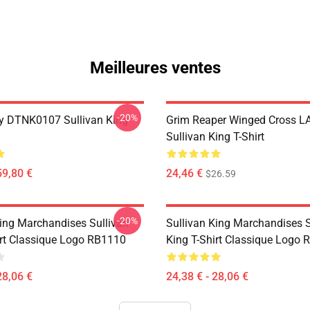
Meilleures ventes
-20%
y DTNK0107 Sullivan King
Grim Reaper Winged Cross L
Sullivan King T-Shirt
59,80 €
24,46 €
$26.59
-20%
King Marchandises Sullivan
Sullivan King Marchandises S
irt Classique Logo RB1110
King T-Shirt Classique Logo
28,06 €
24,38 € - 28,06 €