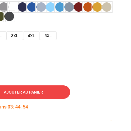
L
3XL
4XL
5XL
AJOUTER AU PANIER
dans
03
:
44
:
53