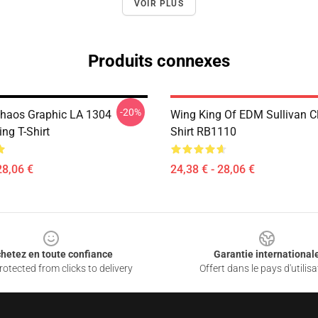
VOIR PLUS
Produits connexes
-20%
aos Graphic LA 1304
Wing King Of EDM Sullivan Cl
ing T-Shirt
Shirt RB1110
28,06 €
24,38 € - 28,06 €
hetez en toute confiance
Garantie international
otected from clicks to delivery
Offert dans le pays d'utilisa