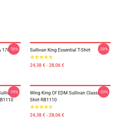
-20%
-20%
A 1706
Sullivan King Essential T-Shirt
24,38 € - 28,06 €
-20%
-20%
ullivan
Wing King Of EDM Sullivan Classic T-
 RB1110
Shirt RB1110
24,38 € - 28,06 €