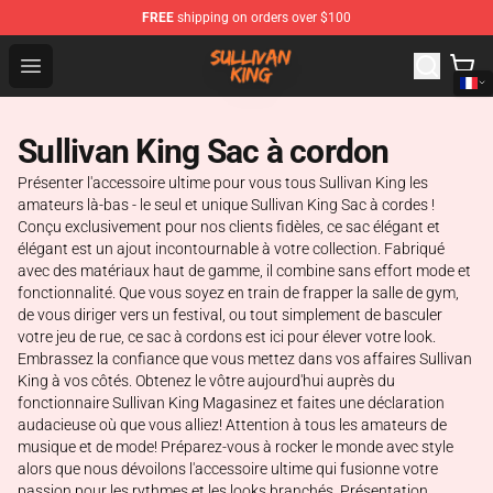
FREE
shipping on orders over $100
Sullivan King Shop - Official Sullivan King Merchandise S
Open menu
Sullivan King Sac à cordon
Présenter l'accessoire ultime pour vous tous Sullivan King les
amateurs là-bas - le seul et unique Sullivan King Sac à cordes !
Conçu exclusivement pour nos clients fidèles, ce sac élégant et
élégant est un ajout incontournable à votre collection. Fabriqué
avec des matériaux haut de gamme, il combine sans effort mode et
fonctionnalité. Que vous soyez en train de frapper la salle de gym,
de vous diriger vers un festival, ou tout simplement de basculer
votre jeu de rue, ce sac à cordons est ici pour élever votre look.
Embrassez la confiance que vous mettez dans vos affaires Sullivan
King à vos côtés. Obtenez le vôtre aujourd'hui auprès du
fonctionnaire Sullivan King Magasinez et faites une déclaration
audacieuse où que vous alliez! Attention à tous les amateurs de
musique et de mode! Préparez-vous à rocker le monde avec style
alors que nous dévoilons l'accessoire ultime qui fusionne votre
passion pour les rythmes et les looks branchés. Présentation