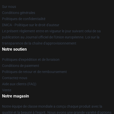
Sur nous
Conditions générales
Politiques de confidentialité
DMCA - Politique sur le droit d'auteur
Le présent règlement entre en vigueur le jour suivant celui de sa
publication au Journal officiel de l'Union européenne. Loi sur la
transparence de la chaîne d'approvisionnement
Notre soutien
Politiques d'expédition et de livraison
Conditions de paiement
Politiques de retour et de remboursement
Contactez-nous
Aide aux clients (FAQ)
Vente
Notre magasin
Notre équipe de classe mondiale a conçu chaque produit avec la
qualité et la beauté à l'esprit. Nous avons une grande variété d'options