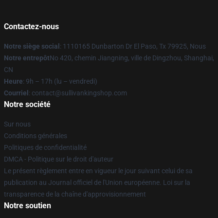
Contactez-nous
Notre siège social
: 1110165 Dunbarton Dr El Paso, Tx 79925, Nous
Notre entrepôt
No 420, chemin Jiangning, ville de Dingzhou, Shanghai,
CN
Heure
: 9h – 17h (lu – vendredi)
Courriel
: contact@sullivankingshop.com
Notre société
Sur nous
Conditions générales
Politiques de confidentialité
DMCA - Politique sur le droit d'auteur
Le présent règlement entre en vigueur le jour suivant celui de sa
publication au Journal officiel de l'Union européenne. Loi sur la
transparence de la chaîne d'approvisionnement
Notre soutien