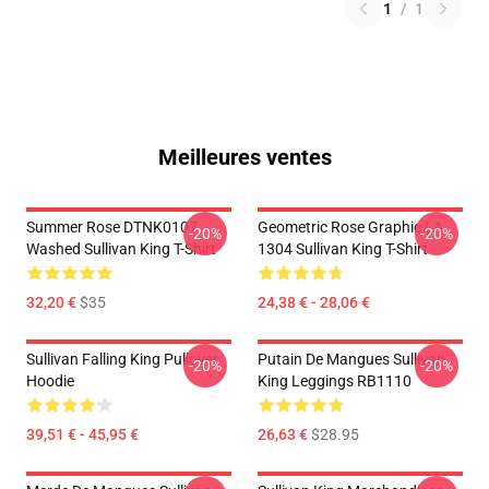
1
/
1
Meilleures ventes
Summer Rose DTNK0107
Geometric Rose Graphic LA
-20%
-20%
Washed Sullivan King T-Shirt
1304 Sullivan King T-Shirt
32,20 €
$35
24,38 € - 28,06 €
Sullivan Falling King Pullover
Putain De Mangues Sullivan
-20%
-20%
Hoodie
King Leggings RB1110
39,51 € - 45,95 €
26,63 €
$28.95