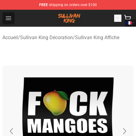
FREE
shipping on orders over $100
Sullivan King Shop - Official Sullivan King Merchandise S
Open menu
Accueil
/
Sullivan King Décoration
/
Sullivan King Affiche