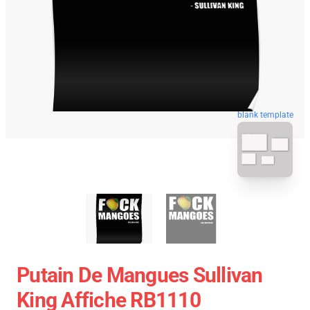
blank template
Putain De Mangues Sullivan
King Affiche RB1110