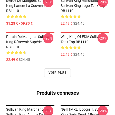
Merde De Mangues Sullivan
Sullivan King Marchandises
-20%
-20%
King Lancer La Couverture
Sullivan King Logo Tank Top
RB1110
RB1110
31,28 € - 59,80 €
22,49 €
$24.45
Putain De Mangues Sullivan
Wing King Of EDM Sullivan
-20%
-20%
King Réservoir Supérieur
Tank Top RB1110
RB1110
22,49 €
$24.45
22,49 €
$24.45
VOIR PLUS
Produits connexes
Sullivan King Marchandises
NGHTMRE, Boogie T, Sullivan
-20%
-20%
Sullivan King Affiche De Logo
King, Zeds Dead, Affiche