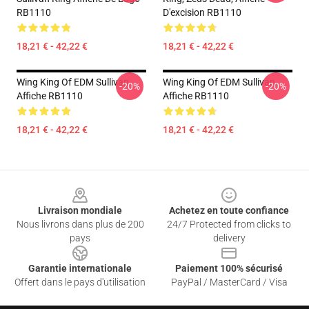
RB1110
D'excision RB1110
18,21 € - 42,22 €
18,21 € - 42,22 €
Wing King Of EDM Sullivan
Wing King Of EDM Sullivan
-20%
-20%
Affiche RB1110
Affiche RB1110
18,21 € - 42,22 €
18,21 € - 42,22 €
Footer
Livraison mondiale
Achetez en toute confiance
Nous livrons dans plus de 200
24/7 Protected from clicks to
pays
delivery
Garantie internationale
Paiement 100% sécurisé
Offert dans le pays d'utilisation
PayPal / MasterCard / Visa