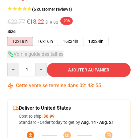
(6 customer reviews)
€22.77
€18.22
-20%
$19.80
Size
12x18in
16x16in
16x24in
18x24in
Voir le guide des tailles
Quantity
AJOUTER AU PANIER
Cette vente se termine dans
02
:
43
:
54
Deliver to United States
Cost to ship:
$6.99
Standard - Order today to get by
Aug. 14 - Aug. 21