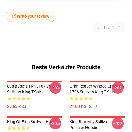
Write your review
1
/
1
Beste Verkäufer Produkte
80s Basic DTNK0107 Washed
Grim Reaper Winged Cross LA
-20%
-20%
Sullivan King T-Shirt
1706 Sullivan King T-Shirt
27,65 £
$35
21,00 £
$26.59
King Of Edm Sullivan Hoodies
King Butterfly Sullivan
-20%
-20%
Pullover Hoodie