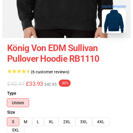
blank template
König Von EDM Sullivan
Pullover Hoodie RB1110
(6 customer reviews)
£42.41
£33.93
-20%
$42.95
Type
Unisex
Size
S
M
L
XL
2XL
3XL
4XL
5XL