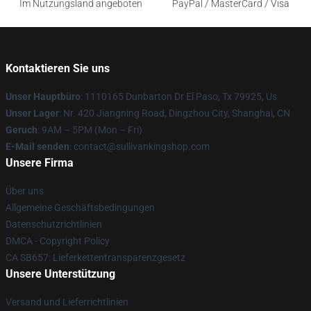
Im Nutzungsland angeboten
PayPal / MasterCard / Visa
Kontaktieren Sie uns
Unser Hauptbüro
: 1110165 Dunbarton Dr El Paso, Tx 79925, Us
Unser Lager
: Nr. 420 Jiangning Road, Dingzhou City, Shanghai, CN
Geruch
: 9AM – 5PM (Mon – Fri)
E-Mail senden
: contact@sullivankingshop.com
Unsere Firma
Über uns
Allgemeine Geschäftsbedingungen
Datenschutzrichtlinien
DMCA - Copyright Policy
CA SB657: Lieferkettentransparenzgesetz
Unsere Unterstützung
Versand und Lieferrichtlinien