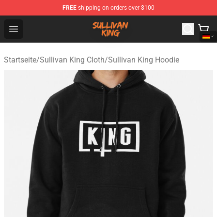
FREE
shipping on orders over $100
Sullivan King Shop - Official Sullivan King Merchandise S
Open menu
Startseite
/
Sullivan King Cloth
/
Sullivan King Hoodie