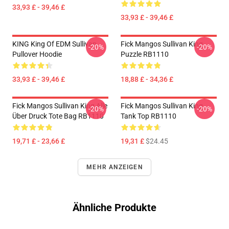
33,93 £ - 39,46 £
33,93 £ - 39,46 £
KING King Of EDM Sullivan
Fick Mangos Sullivan King
-20%
-20%
Pullover Hoodie
Puzzle RB1110
33,93 £ - 39,46 £
18,88 £ - 34,36 £
Fick Mangos Sullivan King Alle
Fick Mangos Sullivan King
-20%
-20%
Über Druck Tote Bag RB1110
Tank Top RB1110
19,71 £ - 23,66 £
19,31 £
$24.45
MEHR ANZEIGEN
Ähnliche Produkte