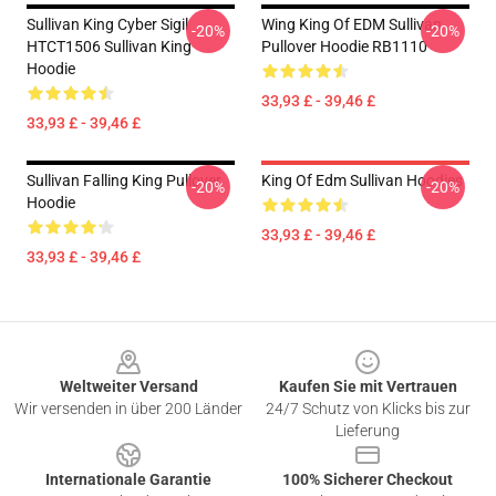
Sullivan King Cyber Sigil
Wing King Of EDM Sullivan
-20%
-20%
HTCT1506 Sullivan King
Pullover Hoodie RB1110
Hoodie
33,93 £ - 39,46 £
33,93 £ - 39,46 £
Sullivan Falling King Pullover
King Of Edm Sullivan Hoodies
-20%
-20%
Hoodie
33,93 £ - 39,46 £
33,93 £ - 39,46 £
Footer
Weltweiter Versand
Kaufen Sie mit Vertrauen
Wir versenden in über 200 Länder
24/7 Schutz von Klicks bis zur
Lieferung
Internationale Garantie
100% Sicherer Checkout