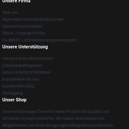
Unsere Firma
Über uns
Allgemeine Geschäftsbedingungen
Datenschutzrichtlinien
DMCA - Copyright Policy
CA SB657: Lieferkettentransparenzgesetz
Unsere Unterstützung
Versand und Lieferrichtlinien
Zahlungsbedingungen
Return & Refund Richtlinien
Kontaktieren Sie uns
Kundenhilfe (FAQ)
Werdegang
Unser Shop
Unser erstklassiges Team hat jedes Produkt mit Qualität und
Schönheit im Kopf entworfen. Wir haben eine Vielzahl von
Möglichkeiten, um Ihren einzigartigen Alltagsstil auszudrücken.