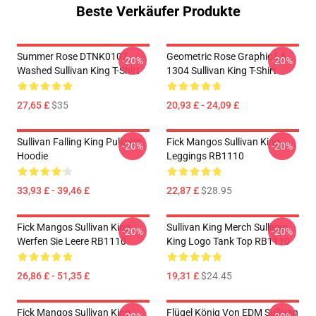
Beste Verkäufer Produkte
Summer Rose DTNK0107
Geometric Rose Graphic LA
-20%
-20%
Washed Sullivan King T-Shirt
1304 Sullivan King T-Shirt
27,65 £
$35
20,93 £ - 24,09 £
Sullivan Falling King Pullover
Fick Mangos Sullivan King
-20%
-20%
Hoodie
Leggings RB1110
33,93 £ - 39,46 £
22,87 £
$28.95
Fick Mangos Sullivan King
Sullivan King Merch Sullivan
-20%
-20%
Werfen Sie Leere RB1110
King Logo Tank Top RB1110
26,86 £ - 51,35 £
19,31 £
$24.45
Fick Mangos Sullivan King
Flügel König Von EDM Sullivan