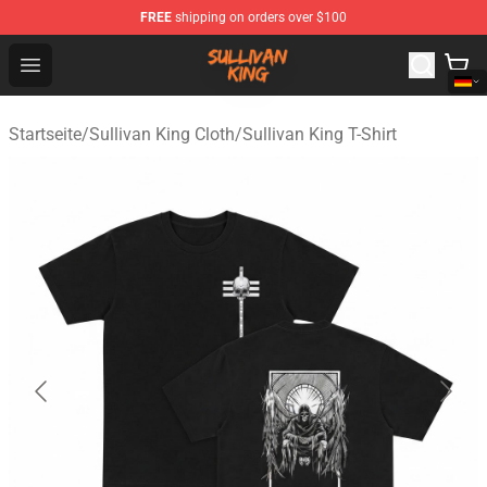
FREE
shipping on orders over $100
Sullivan King Shop - Official Sullivan King Merchandise S
Open menu
Startseite
/
Sullivan King Cloth
/
Sullivan King T-Shirt