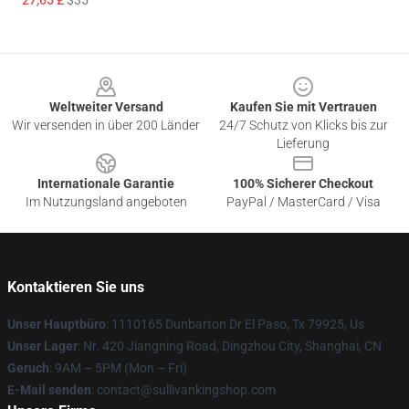
27,65 £
$35
Footer
Weltweiter Versand
Kaufen Sie mit Vertrauen
Wir versenden in über 200 Länder
24/7 Schutz von Klicks bis zur
Lieferung
Internationale Garantie
100% Sicherer Checkout
Im Nutzungsland angeboten
PayPal / MasterCard / Visa
Kontaktieren Sie uns
Unser Hauptbüro
: 1110165 Dunbarton Dr El Paso, Tx 79925, Us
Unser Lager
: Nr. 420 Jiangning Road, Dingzhou City, Shanghai, CN
Geruch
: 9AM – 5PM (Mon – Fri)
E-Mail senden
: contact@sullivankingshop.com