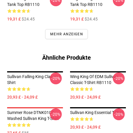
-20%
-20%
Tank Top RB1110
Tank Top RB1110
19,31 £
$24.45
19,31 £
$24.45
MEHR ANZEIGEN
Ähnliche Produkte
Sullivan Falling King Classic T-
Wing King Of EDM Sullivan
-20%
-20%
Shirt
Classic T-Shirt RB1110
20,93 £ - 24,09 £
20,93 £ - 24,09 £
Summer Rose DTNK0107
Sullivan King Essential T-Shirt
-20%
-20%
Washed Sullivan King T-Shirt
20,93 £ - 24,09 £