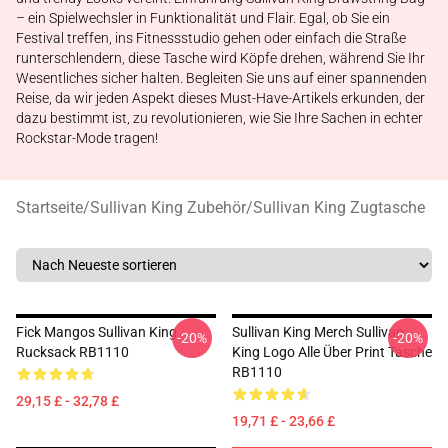
– ein Spielwechsler in Funktionalität und Flair. Egal, ob Sie ein
Festival treffen, ins Fitnessstudio gehen oder einfach die Straße
runterschlendern, diese Tasche wird Köpfe drehen, während Sie Ihr
Wesentliches sicher halten. Begleiten Sie uns auf einer spannenden
Reise, da wir jeden Aspekt dieses Must-Have-Artikels erkunden, der
dazu bestimmt ist, zu revolutionieren, wie Sie Ihre Sachen in echter
Rockstar-Mode tragen!
Startseite
/
Sullivan King Zubehör
/
Sullivan King Zugtasche
Fick Mangos Sullivan King
Sullivan King Merch Sullivan
-20%
-20%
Rucksack RB1110
King Logo Alle Über Print Tasche
RB1110
29,15 £ - 32,78 £
19,71 £ - 23,66 £