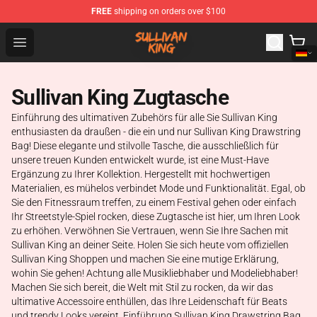
FREE
shipping on orders over $100
Sullivan King Shop - Official Sullivan King Merchandise S
Open menu
Sullivan King Zugtasche
Einführung des ultimativen Zubehörs für alle Sie Sullivan King
enthusiasten da draußen - die ein und nur Sullivan King Drawstring
Bag! Diese elegante und stilvolle Tasche, die ausschließlich für
unsere treuen Kunden entwickelt wurde, ist eine Must-Have
Ergänzung zu Ihrer Kollektion. Hergestellt mit hochwertigen
Materialien, es mühelos verbindet Mode und Funktionalität. Egal, ob
Sie den Fitnessraum treffen, zu einem Festival gehen oder einfach
Ihr Streetstyle-Spiel rocken, diese Zugtasche ist hier, um Ihren Look
zu erhöhen. Verwöhnen Sie Vertrauen, wenn Sie Ihre Sachen mit
Sullivan King an deiner Seite. Holen Sie sich heute vom offiziellen
Sullivan King Shoppen und machen Sie eine mutige Erklärung,
wohin Sie gehen! Achtung alle Musikliebhaber und Modeliebhaber!
Machen Sie sich bereit, die Welt mit Stil zu rocken, da wir das
ultimative Accessoire enthüllen, das Ihre Leidenschaft für Beats
und trendy Looks vereint. Einführung Sullivan King Drawstring Bag