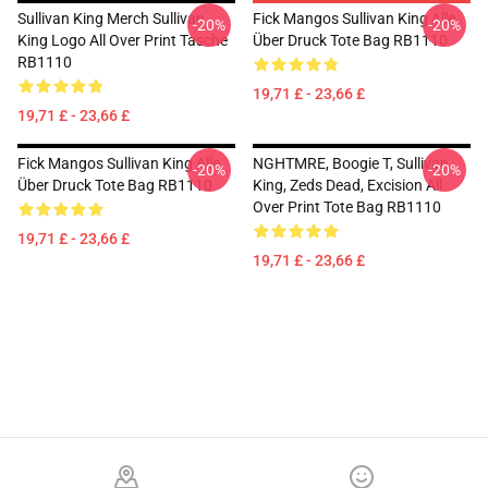
Sullivan King Merch Sullivan
Fick Mangos Sullivan King Alle
-20%
-20%
King Logo All Over Print Tasche
Über Druck Tote Bag RB1110
RB1110
19,71 £ - 23,66 £
19,71 £ - 23,66 £
Fick Mangos Sullivan King Alle
NGHTMRE, Boogie T, Sullivan
-20%
-20%
Über Druck Tote Bag RB1110
King, Zeds Dead, Excision All
Over Print Tote Bag RB1110
19,71 £ - 23,66 £
19,71 £ - 23,66 £
Footer