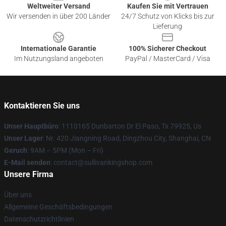
Weltweiter Versand
Kaufen Sie mit Vertrauen
Wir versenden in über 200 Länder
24/7 Schutz von Klicks bis zur
Lieferung
Internationale Garantie
100% Sicherer Checkout
Im Nutzungsland angeboten
PayPal / MasterCard / Visa
Kontaktieren Sie uns
Unser Hauptbüro
: 1110165 Dunbarton Dr El Paso, Tx 79925, Us
Unser Lager
: Nr. 420 Jiangning Road, Dingzhou City, Shanghai, CN
Geruch
: 9AM – 5PM (Mon – Fri)
E-Mail senden
: contact@sullivankingshop.com
Unsere Firma
Über uns
Allgemeine Geschäftsbedingungen
Datenschutzrichtlinien