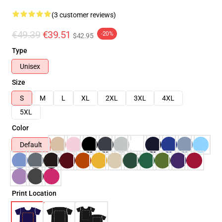
(3 customer reviews)
€49.39
€39.51
-20%
$42.95
Type
Unisex
Size
S
M
L
XL
2XL
3XL
4XL
5XL
Color
Default
Print Location