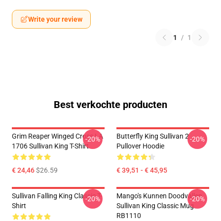
Write your review
1
/
1
Best verkochte producten
Grim Reaper Winged Cross LA
Butterfly King Sullivan 2
-20%
-20%
1706 Sullivan King T-Shirt
Pullover Hoodie
€ 24,46
$26.59
€ 39,51 - € 45,95
Sullivan Falling King Classic T-
Mango's Kunnen Doodvallen.
-20%
-20%
Shirt
Sullivan King Classic Mug
RB1110