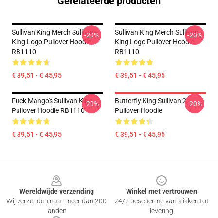
Gerelateerde producten
Sullivan King Merch Sullivan
Sullivan King Merch Sullivan
-20%
-20%
King Logo Pullover Hoodie
King Logo Pullover Hoodie
RB1110
RB1110
€ 39,51 - € 45,95
€ 39,51 - € 45,95
Fuck Mango's Sullivan King
Butterfly King Sullivan 2
-20%
-20%
Pullover Hoodie RB1110
Pullover Hoodie
€ 39,51 - € 45,95
€ 39,51 - € 45,95
Footer
Wereldwijde verzending
Winkel met vertrouwen
Wij verzenden naar meer dan 200
24/7 beschermd van klikken tot
landen
levering