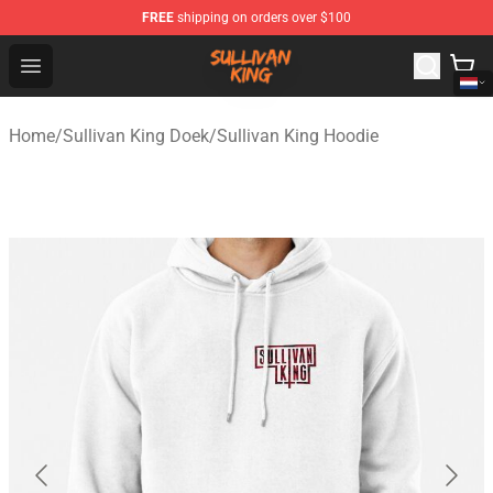
FREE
shipping on orders over $100
Sullivan King Shop - Official Sullivan King Merchandise S
Open menu
Home
/
Sullivan King Doek
/
Sullivan King Hoodie