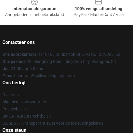
Internationale garantie
100% veilige afhandeling
Aangeboden in het gebruiksland
PayPal / MasterCard / Visa
Contacteer ons
Ons hoofdkantoor
: 1110165 Dunbarton Dr El Paso, Tx 79925, Us
Ons pakhuis
420 Jiangning Road, Dingzhou City, Shanghai, CN
Uur
: 21.00 uur 5.00 uur
E-mail
: contact@sullivankingshop.com
Ons bedrijf
Over ons
Algemene voorwaarden
Privacybeleid
DMCA - Auteursrechtbeleid
CA SB657: Transparantiewet voor de toeleveringsketen
Onze steun