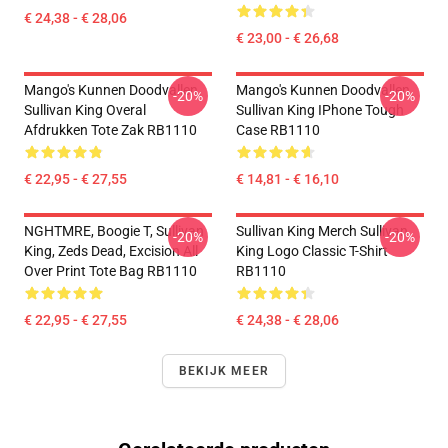
€ 24,38 - € 28,06
€ 23,00 - € 26,68
Mango's Kunnen Doodvallen.
Mango's Kunnen Doodvallen.
-20%
-20%
Sullivan King Overal
Sullivan King IPhone Tough
Afdrukken Tote Zak RB1110
Case RB1110
€ 22,95 - € 27,55
€ 14,81 - € 16,10
NGHTMRE, Boogie T, Sullivan
Sullivan King Merch Sullivan
-20%
-20%
King, Zeds Dead, Excision All
King Logo Classic T-Shirt
Over Print Tote Bag RB1110
RB1110
€ 22,95 - € 27,55
€ 24,38 - € 28,06
BEKIJK MEER