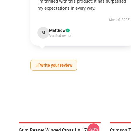
I’m thrilled with this product; it has surpassed
my expectations in every way.
Mar 14, 2025
Matthew
M
Verified owner
Write your review
-20%
Grim Reaper Winged Cross LA 1706
Crimson T