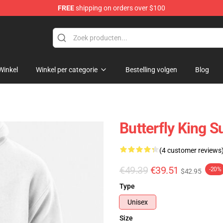
FREE
shipping on orders over $100
e Store
Winkel
Winkel per categorie
Bestelling volgen
Blog
Butterfly King S
(4 customer reviews
€49.39
€39.51
-20%
$42.95
Type
Unisex
Size