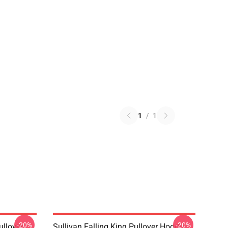
1
/
1
-20%
-20%
ullover
Sullivan Falling King Pullover Hoodie