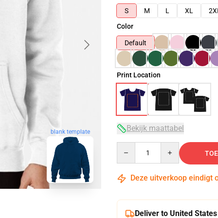
S
M
L
XL
2X
Color
Default
Print Location
Bekijk maattabel
blank template
Quantity
TOE
Deze uitverkoop eindigt 
Deliver to United States