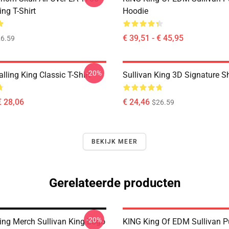
ing T-Shirt
Hoodie
€ 39,51 - € 45,95
6.59
-20%
alling King Classic T-Shirt
Sullivan King 3D Signature Sh
€ 28,06
€ 24,46
$26.59
BEKIJK MEER
Gerelateerde producten
-20%
King Merch Sullivan King Logo
KING King Of EDM Sullivan P