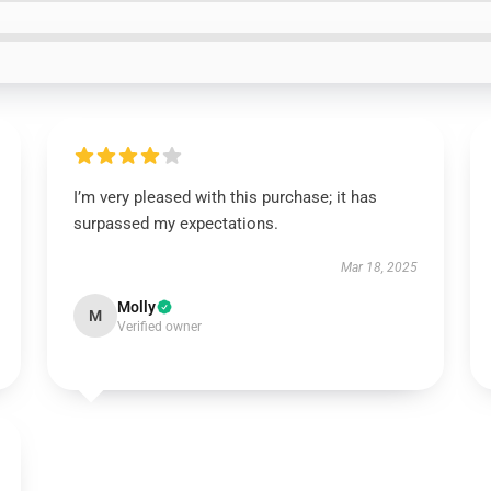
I’m very pleased with this purchase; it has
surpassed my expectations.
Mar 18, 2025
Molly
M
Verified owner