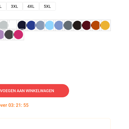
L
3XL
4XL
5XL
VOEGEN AAN WINKELWAGEN
over
03
:
21
:
54