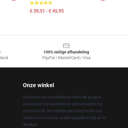
€ 39,51 - € 45,95
e
100% veilige afhandeling
sland
PayPal / MasterCard / Visa
Onze winkel
Ons team van wereldklasse heeft elk product
ontworpen met kwaliteit en schoonheid in het
achterhoofd. We hebben een breed scala aan
opties voor u om uw unieke dagelijkse stijl uit te
drukken.