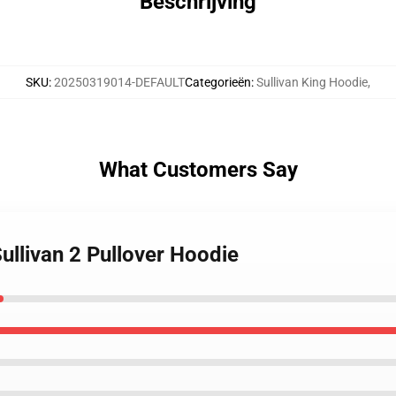
Beschrijving
SKU
:
20250319014-DEFAULT
Categorieën
:
Sullivan King Hoodie
,
What Customers Say
Sullivan 2 Pullover Hoodie