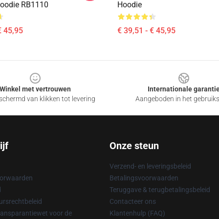
Hoodie RB1110
Hoodie
€ 45,95
€ 39,51 - € 45,95
Winkel met vertrouwen
Internationale garanti
chermd van klikken tot levering
Aangeboden in het gebruik
jf
Onze steun
Verzend- en leveringsbeleid
oorwaarden
Betalingsvoorwaarden
d
Teruggave & terugbetalingsbeleid
rsrechtbeleid
Contacteer ons
ransparantiewet voor de
Klantenhulp (FAQ)