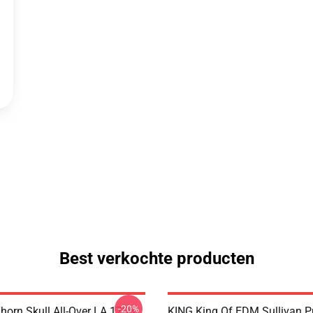
Best verkochte producten
-20%
horn Skull All-Over LA 1706
KING King Of EDM Sullivan P