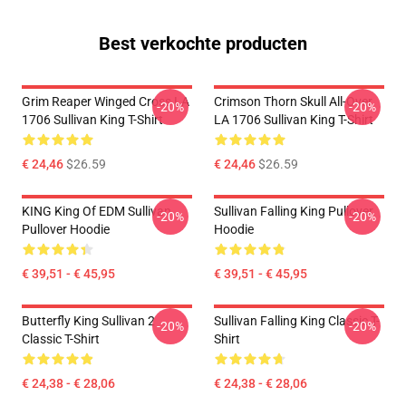
Best verkochte producten
Grim Reaper Winged Cross LA
Crimson Thorn Skull All-Over
-20%
-20%
1706 Sullivan King T-Shirt
LA 1706 Sullivan King T-Shirt
€ 24,46
$26.59
€ 24,46
$26.59
KING King Of EDM Sullivan
Sullivan Falling King Pullover
-20%
-20%
Pullover Hoodie
Hoodie
€ 39,51 - € 45,95
€ 39,51 - € 45,95
Butterfly King Sullivan 2
Sullivan Falling King Classic T-
-20%
-20%
Classic T-Shirt
Shirt
€ 24,38 - € 28,06
€ 24,38 - € 28,06