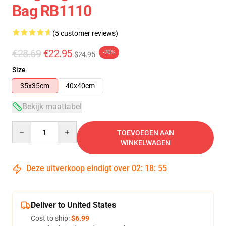
Bag RB1110
(5 customer reviews)
€28.69
€22.95
-20%
$24.95
Size
35x35cm
40x40cm
Bekijk maattabel
Quantity
TOEVOEGEN AAN
WINKELWAGEN
Deze uitverkoop eindigt over
02
:
18
:
54
Deliver to United States
Cost to ship:
$6.99