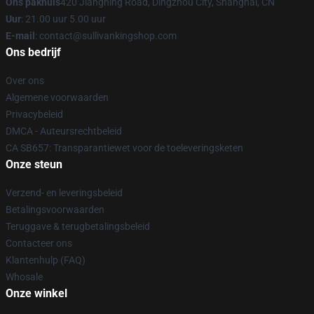
Ons pakhuis
420 Jiangning Road, Dingzhou City, Shanghai, CN
Uur
: 21.00 uur 5.00 uur
E-mail
: contact@sullivankingshop.com
Ons bedrijf
Over ons
Algemene voorwaarden
Privacybeleid
DMCA - Auteursrechtbeleid
CA SB657: Transparantiewet voor de toeleveringsketen
Onze steun
Verzend- en leveringsbeleid
Betalingsvoorwaarden
Teruggave & terugbetalingsbeleid
Contacteer ons
Klantenhulp (FAQ)
Whosale
Onze winkel