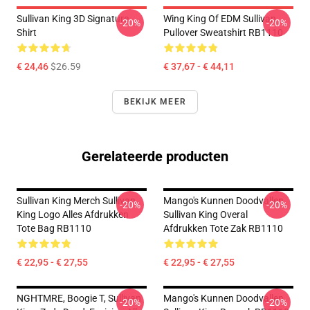
Sullivan King 3D Signature
Wing King Of EDM Sullivan
-20%
-20%
Shirt
Pullover Sweatshirt RB1110
€ 24,46
$26.59
€ 37,67 - € 44,11
BEKIJK MEER
Gerelateerde producten
Sullivan King Merch Sullivan
Mango's Kunnen Doodvallen.
-20%
-20%
King Logo Alles Afdrukken
Sullivan King Overal
Tote Bag RB1110
Afdrukken Tote Zak RB1110
€ 22,95 - € 27,55
€ 22,95 - € 27,55
NGHTMRE, Boogie T, Sullivan
Mango's Kunnen Doodvallen.
-20%
-20%