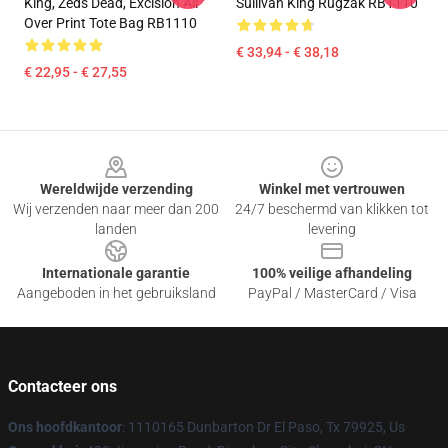
King, Zeds Dead, Excision All
Sullivan King Rugzak RB1110
Over Print Tote Bag RB1110
€ 33,94 - € 38,18
€ 22,95 - € 27,55
Footer
Wereldwijde verzending
Winkel met vertrouwen
Wij verzenden naar meer dan 200
24/7 beschermd van klikken tot
landen
levering
Internationale garantie
100% veilige afhandeling
Aangeboden in het gebruiksland
PayPal / MasterCard / Visa
Contacteer ons
Ons hoofdkantoor
: 1110165 Dunbarton Dr El Paso, Tx 79925, Us