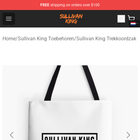
FREE
shipping on orders over $100
Sullivan King Shop - Official Sullivan King Merchandise S
Open menu
Home
/
Sullivan King Toebehoren
/
Sullivan King Trekkoordzak