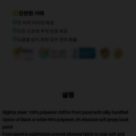
안전한 거래
전 세계 어디든 배송
모든 소포에 추적 번호 제공
상품을 받지 못한 경우 전액 환불
설명
Slightly sheer 100% polyester chiffon front panel with silky handfeel
Option of black or white 96% polyester, 4% elastane soft jersey back
panel
Front panel is sublimation printed allowing fabric to stay soft and