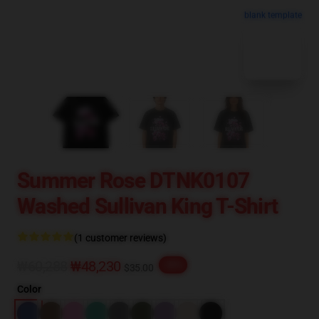
blank template
Summer Rose DTNK0107
Washed Sullivan King T-Shirt
(1 customer reviews)
₩60,288
₩48,230
-20%
$35.00
Color