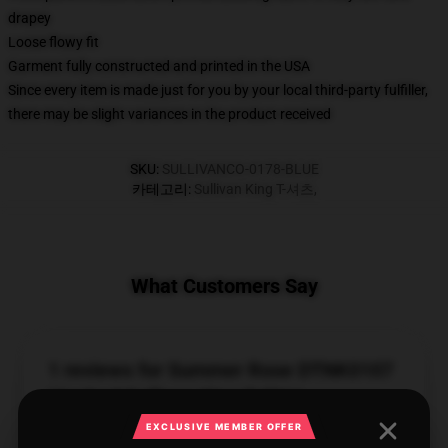
drapey
Loose flowy fit
Garment fully constructed and printed in the USA
Since every item is made just for you by your local third-party fulfiller,
there may be slight variances in the product received
SKU
:
SULLIVANCO-0178-BLUE
카테고리
:
Sullivan King T-셔츠
,
What Customers Say
1 reviews for Summer Rose DTNK0107
Washed Sullivan King T-Shirt
EXCLUSIVE MEMBER OFFER
★★★★★
100%