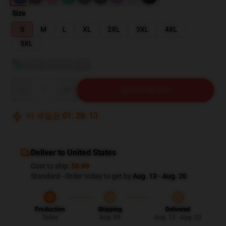
Size
S
M
L
XL
2XL
3XL
4XL
5XL
사이즈 가이드 보기
Quantity
장바구니에 추가
이 세일은
01
:
28
:
12
Deliver to United States
Cost to ship:
$6.99
Standard - Order today to get by
Aug. 13 - Aug. 20
Production
Shipping
Delivered
Today
Aug. 09
Aug. 13 - Aug. 20