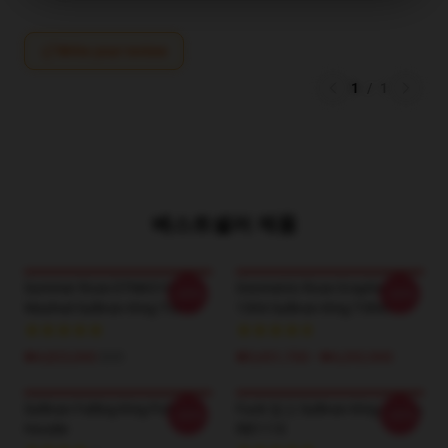
Write your review
1
/
1
베스트셀러 제품
Summer Rose DTNK0107
Geometric Rose Graphic LA
-20%
-20%
Washed Sullivan King T-Shirt
1304 Sullivan King T-Shirt
₩4,823,000
$35
₩3,651,700 - ₩4,202,900
Sullivan Falling King Pullover
Fuck 망고 Sullivan King 레깅스
-20%
-20%
Hoodie
RB1110