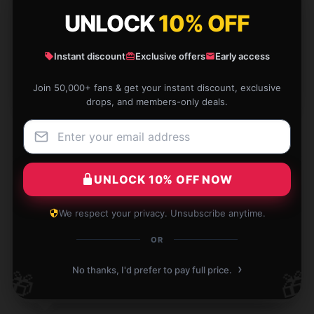
UNLOCK
10% OFF
★★★★☆
0%
★★★☆☆
0%
Instant discount
Exclusive offers
Early access
★★☆☆☆
0%
Join 50,000+ fans & get your instant discount, exclusive
★☆☆☆☆
0%
drops, and members-only deals.
UNLOCK 10% OFF NOW
This product performs exceptionally well and offers
great value for the cost.
We respect your privacy. Unsubscribe anytime.
OR
Jun 25, 2026
Holly
›
No thanks, I'd prefer to pay full price.
🎁
🎁
H
Verified owner