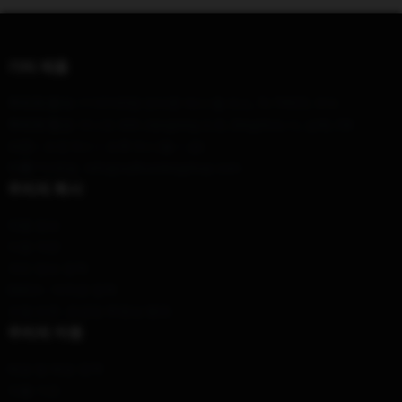
기타 제품
우리의 본사
: 1110165명 던바튼 박사 엘 파소, Tx 79925, 우리
우리의 창고
: 아니오 420 Jiangning 도로, Dingzhou 시, 상해, CN
시간 :
: 오전 9시 ~ 오후 5시 (월 ~ 금)
이름 *
이메일 : info@sullivankingshop.com
우리의 회사
제품 정보
이용 약관
개인 정보 정책
DMCA - 저작권 정책
모델 번호: 공급망 투명성 행위
우리의 지원
배송 및 배송 정책
지불 기간