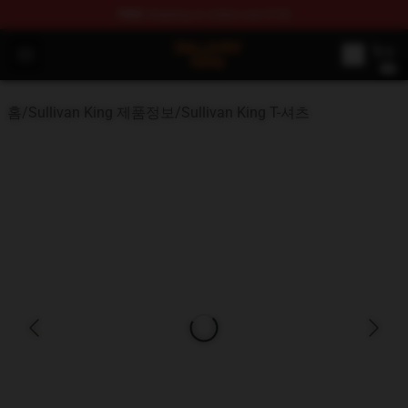
FREE
shipping on orders over $100
Sullivan King Shop - Official Sullivan King Merchandise S
Open menu
홈
/
Sullivan King 제품정보
/
Sullivan King T-셔츠