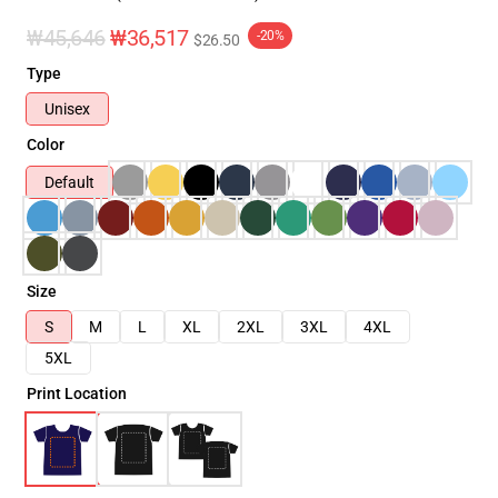
₩45,646
₩36,517
-20%
$26.50
Type
Unisex
Color
Default
Size
S
M
L
XL
2XL
3XL
4XL
5XL
Print Location