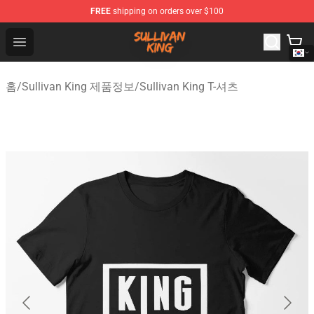
FREE
shipping on orders over $100
Sullivan King Shop - Official Sullivan King Merchandise S
Open menu
홈
/
Sullivan King 제품정보
/
Sullivan King T-셔츠