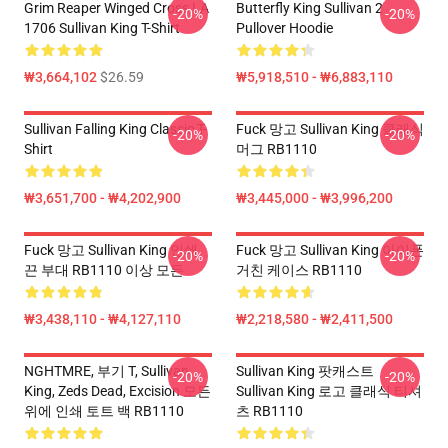
Grim Reaper Winged Cross LA
Butterfly King Sullivan 2
-20%
-20%
1706 Sullivan King T-Shirt
Pullover Hoodie
₩3,664,102
$26.59
₩5,918,510 - ₩6,883,110
Sullivan Falling King Classic T-
Fuck 망고 Sullivan King 클래식
-20%
-20%
Shirt
머그 RB1110
₩3,651,700 - ₩4,202,900
₩3,445,000 - ₩3,996,200
Fuck 망고 Sullivan King 인쇄
Fuck 망고 Sullivan King 아이폰
-20%
-20%
끈 부대 RB1110 이상 모든
거친 케이스 RB1110
₩3,438,110 - ₩4,127,110
₩2,218,580 - ₩2,411,500
NGHTMRE, 부기 T, Sullivan
Sullivan King 팟캐스트
-20%
-20%
King, Zeds Dead, Excision 모든
Sullivan King 로고 클래식 티셔
위에 인쇄 토트 백 RB1110
츠 RB1110