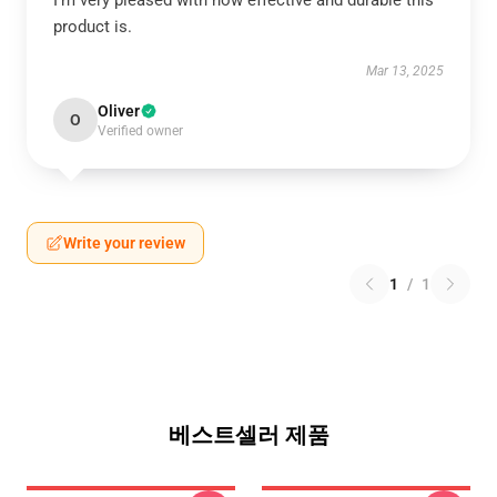
I’m very pleased with how effective and durable this
product is.
Mar 13, 2025
Oliver
O
Verified owner
Write your review
1
/
1
베스트셀러 제품