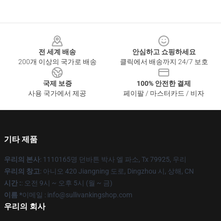
Footer
전 세계 배송
안심하고 쇼핑하세요
200개 이상의 국가로 배송
클릭에서 배송까지 24/7 보호
국제 보증
100% 안전한 결제
사용 국가에서 제공
페이팔 / 마스터카드 / 비자
기타 제품
우리의 본사
: 1110165명 던바튼 박사 엘 파소, Tx 79925, 우리
우리의 창고
: 아니오 420 Jiangning 도로, Dingzhou 시, 상해, CN
시간 :
: 오전 9시 ~ 오후 5시 (월 ~ 금)
이름 *
이메일 : info@sullivankingshop.com
우리의 회사