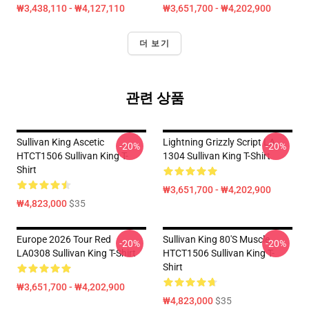
₩3,438,110 - ₩4,127,110
₩3,651,700 - ₩4,202,900
더 보기
관련 상품
Sullivan King Ascetic
Lightning Grizzly Script LA
-20%
-20%
HTCT1506 Sullivan King T-
1304 Sullivan King T-Shirt
Shirt
₩3,651,700 - ₩4,202,900
₩4,823,000
$35
Europe 2026 Tour Red
Sullivan King 80's Muscle
-20%
-20%
LA0308 Sullivan King T-Shirt
HTCT1506 Sullivan King T-
Shirt
₩3,651,700 - ₩4,202,900
₩4,823,000
$35