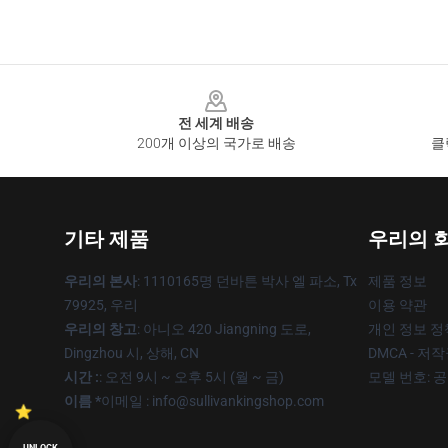
Footer
전 세계 배송
200개 이상의 국가로 배송
클
기타 제품
우리의 
우리의 본사
: 1110165명 던바튼 박사 엘 파소, Tx
제품 정보
79925, 우리
이용 약관
우리의 창고
: 아니오 420 Jiangning 도로,
개인 정보 정
Dingzhou 시, 상해, CN
DMCA - 저
시간 :
: 오전 9시 ~ 오후 5시 (월 ~ 금)
모델 번호: 
이름 *
이메일 : info@sullivankingshop.com
UNLOCK