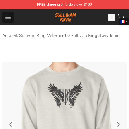
FREE
shipping on orders over $100
Sullivan King Shop - Official Sullivan King Merchandise S
Open menu
Accueil
/
Sullivan King Vêtements
/
Sullivan King Sweatshirt