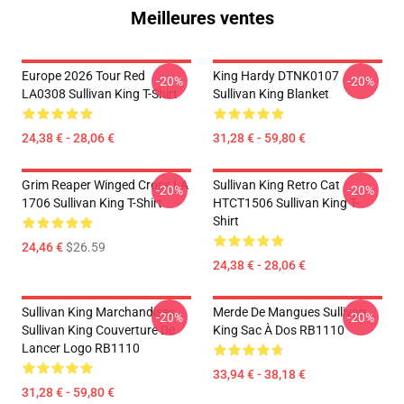
Meilleures ventes
Europe 2026 Tour Red
King Hardy DTNK0107
-20%
-20%
LA0308 Sullivan King T-Shirt
Sullivan King Blanket
24,38 € - 28,06 €
31,28 € - 59,80 €
Grim Reaper Winged Cross LA
Sullivan King Retro Cat
-20%
-20%
1706 Sullivan King T-Shirt
HTCT1506 Sullivan King T-
Shirt
24,46 €
$26.59
24,38 € - 28,06 €
Sullivan King Marchandises
Merde De Mangues Sullivan
-20%
-20%
Sullivan King Couverture De
King Sac À Dos RB1110
Lancer Logo RB1110
33,94 € - 38,18 €
31,28 € - 59,80 €