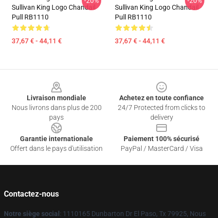
-20%
-20%
Sullivan King Logo Chandail
Sullivan King Logo Chandail
Pull RB1110
Pull RB1110
37,67 € - 44,11 €
37,67 € - 44,11 €
Footer
Livraison mondiale
Achetez en toute confiance
Nous livrons dans plus de 200
24/7 Protected from clicks to
pays
delivery
Garantie internationale
Paiement 100% sécurisé
Offert dans le pays d'utilisation
PayPal / MasterCard / Visa
Contactez-nous
Notre siège social
: 1110165 Dunbarton Dr El Paso, Tx 79925, Nous