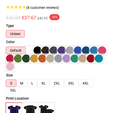
(8 customer reviews)
€47.09
€37.67
-20%
$40.95
Type
Unisex
Color
Default
Size
S
M
L
XL
2XL
3XL
4XL
5XL
Print Location