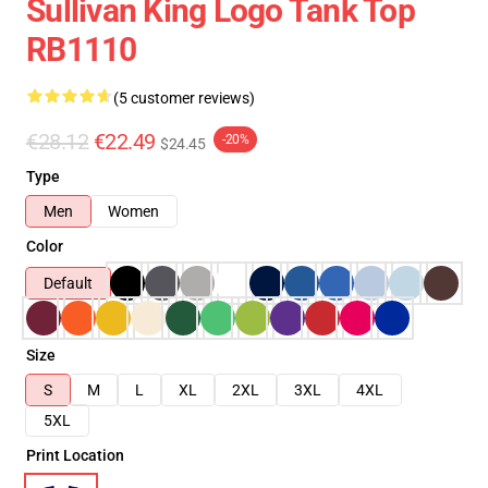
Sullivan King Logo Tank Top
RB1110
(5 customer reviews)
€28.12
€22.49
-20%
$24.45
Type
Men
Women
Color
Default
Size
S
M
L
XL
2XL
3XL
4XL
5XL
Print Location