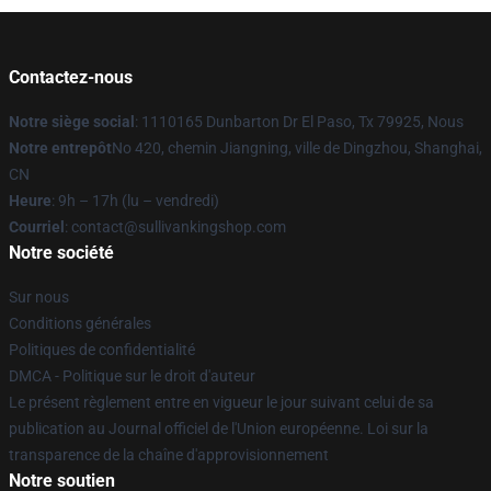
Contactez-nous
Notre siège social
: 1110165 Dunbarton Dr El Paso, Tx 79925, Nous
Notre entrepôt
No 420, chemin Jiangning, ville de Dingzhou, Shanghai,
CN
Heure
: 9h – 17h (lu – vendredi)
Courriel
: contact@sullivankingshop.com
Notre société
Sur nous
Conditions générales
Politiques de confidentialité
DMCA - Politique sur le droit d'auteur
Le présent règlement entre en vigueur le jour suivant celui de sa
publication au Journal officiel de l'Union européenne. Loi sur la
transparence de la chaîne d'approvisionnement
Notre soutien