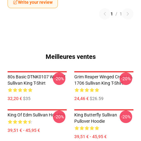
Write your review
1
/
1
Meilleures ventes
80s Basic DTNK0107 Washed
Grim Reaper Winged Cross LA
-20%
-20%
Sullivan King T-Shirt
1706 Sullivan King T-Shirt
32,20 €
$35
24,46 €
$26.59
King Of Edm Sullivan Hoodies
King Butterfly Sullivan
-20%
-20%
Pullover Hoodie
39,51 € - 45,95 €
39,51 € - 45,95 €