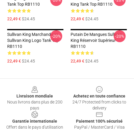
-20%
-20%
Tank Top RB1110
King Tank Top RB1110
22,49 €
$24.45
22,49 €
$24.45
Sullivan King Marchandises
Putain De Mangues Sullivan
-20%
-20%
Sullivan King Logo Tank Top
King Réservoir Supérieur
RB1110
RB1110
22,49 €
$24.45
22,49 €
$24.45
Footer
Livraison mondiale
Achetez en toute confiance
Nous livrons dans plus de 200
24/7 Protected from clicks to
pays
delivery
Garantie internationale
Paiement 100% sécurisé
Offert dans le pays d'utilisation
PayPal / MasterCard / Visa