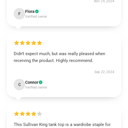
Nov 29, 2024
Flora
F
Verified owner
Didn’t expect much, but was really pleased when
receiving the product. Highly recommend.
Sep 22, 2024
Connor
C
Verified owner
This Sullivan King tank top is a wardrobe staple for