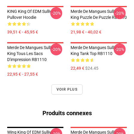
KING King Of EDM Sullivan
Merde De Mangues Sullivan
-20%
-20%
Pullover Hoodie
King Puzzle De Puzzle RB1110
39,51 € - 45,95 €
21,98 € - 40,02 €
Merde De Mangues Sullivan
Merde De Mangues Sullivan
-20%
-20%
King Tous Les Sacs
King Tank Top RB1110
D'impression RB1110
22,49 €
$24.45
22,95 € - 27,55 €
VOIR PLUS
Produits connexes
Wing King Of EDM Sullivan
Merde De Mangues Sullivan