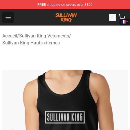
FREE
shipping on orders over $100
Sullivan King Shop - Official Sullivan King Merchandise S
Open menu
Accueil
/
Sullivan King Vêtements
/
Sullivan King Hauts-citernes