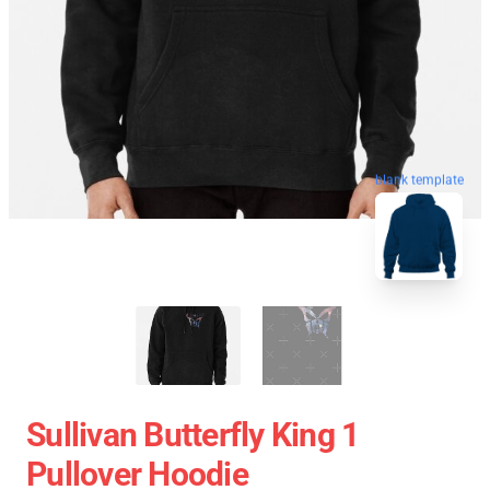
blank template
Sullivan Butterfly King 1
Pullover Hoodie