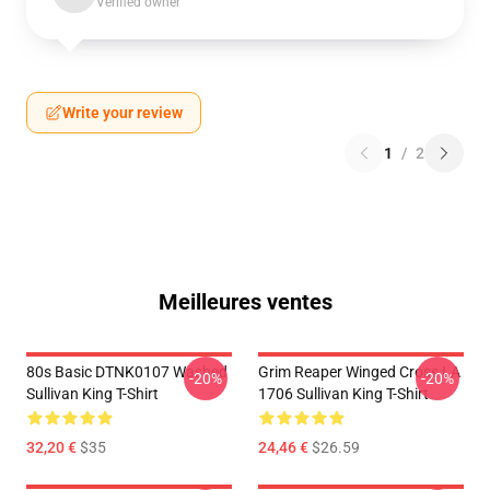
Verified owner
Write your review
1
/
2
Meilleures ventes
80s Basic DTNK0107 Washed
Grim Reaper Winged Cross LA
-20%
-20%
Sullivan King T-Shirt
1706 Sullivan King T-Shirt
32,20 €
$35
24,46 €
$26.59