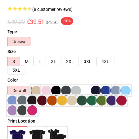
(8 customer reviews)
€49.39
€39.51
-20%
$42.95
Type
Unisex
Size
S
M
L
XL
2XL
3XL
4XL
5XL
Color
Default
Print Location