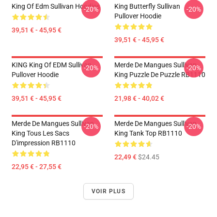
King Of Edm Sullivan Hoodies
King Butterfly Sullivan
-20%
-20%
Pullover Hoodie
39,51 € - 45,95 €
39,51 € - 45,95 €
KING King Of EDM Sullivan
Merde De Mangues Sullivan
-20%
-20%
Pullover Hoodie
King Puzzle De Puzzle RB1110
39,51 € - 45,95 €
21,98 € - 40,02 €
Merde De Mangues Sullivan
Merde De Mangues Sullivan
-20%
-20%
King Tous Les Sacs
King Tank Top RB1110
D'impression RB1110
22,49 €
$24.45
22,95 € - 27,55 €
VOIR PLUS