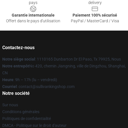
pays
delivery
Garantie internationale
Paiement 100% sécurisé
Offert dans le pays d'utilisation
PayPal / MasterCard / Visa
Contactez-nous
Notre siège social
: 1110165 Dunbarton Dr El Paso, Tx 79925, Nous
Notre entrepôt
No 420, chemin Jiangning, ville de Dingzhou, Shanghai,
CN
Heure
: 9h – 17h (lu – vendredi)
Courriel
: contact@sullivankingshop.com
Notre société
Sur nous
Conditions générales
Politiques de confidentialité
DMCA - Politique sur le droit d'auteur