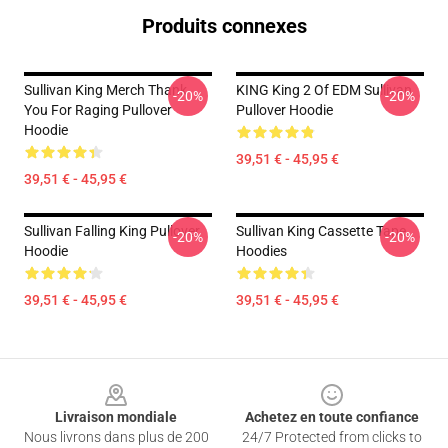
Produits connexes
Sullivan King Merch Thank
KING King 2 Of EDM Sullivan
-20%
-20%
You For Raging Pullover
Pullover Hoodie
Hoodie
39,51 € - 45,95 €
39,51 € - 45,95 €
Sullivan Falling King Pullover
Sullivan King Cassette Tape
-20%
-20%
Hoodie
Hoodies
39,51 € - 45,95 €
39,51 € - 45,95 €
Footer
Livraison mondiale
Achetez en toute confiance
Nous livrons dans plus de 200
24/7 Protected from clicks to