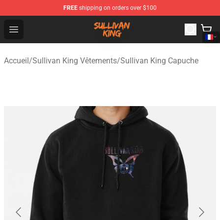
FREE
shipping on orders over $100
Sullivan King Shop - Official Sullivan King Merchandise S
Open menu
Accueil
/
Sullivan King Vêtements
/
Sullivan King Capuche