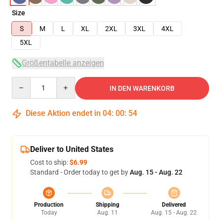
Size
S
M
L
XL
2XL
3XL
4XL
5XL
Größentabelle anzeigen
Quantity
IN DEN WARENKORB
Diese Aktion endet in
04
:
00
:
54
Deliver to United States
Cost to ship:
$6.99
Standard - Order today to get by
Aug. 15 - Aug. 22
Production
Shipping
Delivered
Today
Aug. 11
Aug. 15 - Aug. 22