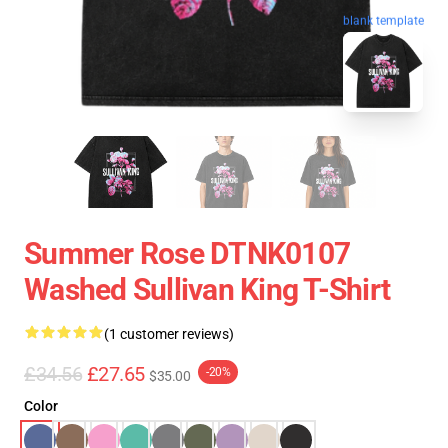
blank template
Summer Rose DTNK0107
Washed Sullivan King T-Shirt
(1 customer reviews)
£34.56
£27.65
-20%
$35.00
Color