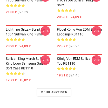
1706 Sullivan King T-Shirt
HTCT1506 Sullivan King T-
Shirt
21,00 £
$26.59
20,93 £ - 24,09 £
Lightning Grizzly Script LA
Flügel König Von EDM Sullivan
-20%
-20%
1304 Sullivan King T-Shirt
Leggings RB1110
20,93 £ - 24,09 £
22,87 £
$28.95
Sullivan King Merch Sullivan
König Von EDM Sullivan Tank
-20%
-20%
King Logo Samsung Galaxy
Top RB1110
Soft Case RB1110
19,31 £
$24.45
12,71 £ - 13,82 £
MEHR ANZEIGEN