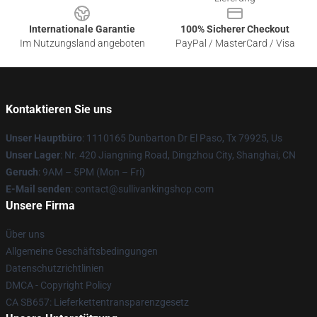
Internationale Garantie
100% Sicherer Checkout
Im Nutzungsland angeboten
PayPal / MasterCard / Visa
Kontaktieren Sie uns
Unser Hauptbüro
: 1110165 Dunbarton Dr El Paso, Tx 79925, Us
Unser Lager
: Nr. 420 Jiangning Road, Dingzhou City, Shanghai, CN
Geruch
: 9AM – 5PM (Mon – Fri)
E-Mail senden
: contact@sullivankingshop.com
Unsere Firma
Über uns
Allgemeine Geschäftsbedingungen
Datenschutzrichtlinien
DMCA - Copyright Policy
CA SB657: Lieferkettentransparenzgesetz