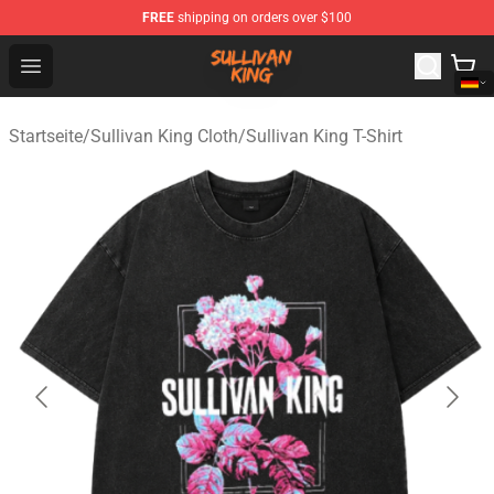
FREE
shipping on orders over $100
Sullivan King Shop - Official Sullivan King Merchandise S
Open menu
Startseite
/
Sullivan King Cloth
/
Sullivan King T-Shirt