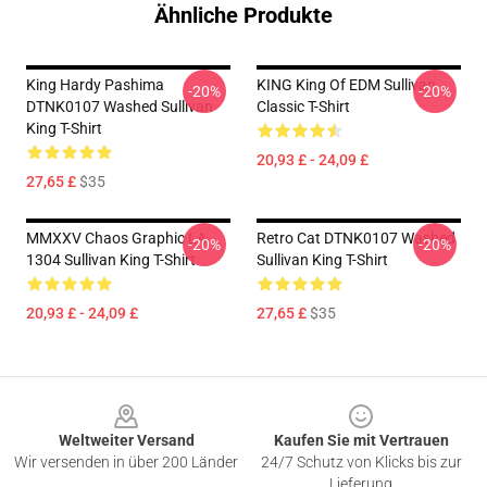
Ähnliche Produkte
King Hardy Pashima
KING King Of EDM Sullivan
-20%
-20%
DTNK0107 Washed Sullivan
Classic T-Shirt
King T-Shirt
20,93 £ - 24,09 £
27,65 £
$35
MMXXV Chaos Graphic LA
Retro Cat DTNK0107 Washed
-20%
-20%
1304 Sullivan King T-Shirt
Sullivan King T-Shirt
20,93 £ - 24,09 £
27,65 £
$35
Footer
Weltweiter Versand
Kaufen Sie mit Vertrauen
Wir versenden in über 200 Länder
24/7 Schutz von Klicks bis zur
Lieferung