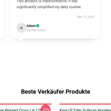
This product is transformative; it has
significantly simplified my daily routine.
Mar 13, 2025
Adam
A
Verified owner
Beste Verkäufer Produkte
-20%
er Winged Cross LA 1706
King Of Edm Sullivan Hoodie