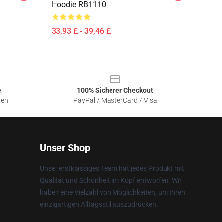
Hoodie RB1110
33,93 £ - 39,46 £
e
100% Sicherer Checkout
ten
PayPal / MasterCard / Visa
Unser Shop
Unser erstklassiges Team hat jedes Produkt mit
Qualität und Schönheit im Kopf entworfen. Wir
haben eine Vielzahl von Möglichkeiten, um Ihren
einzigartigen Alltagsstil auszudrücken.