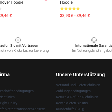
llover Hoodie
Hoodie
39,46 £
33,93 £ - 39,46 £
aufen Sie mit Vertrauen
Internationale Garanti
utz von Klicks bis zur Lieferung
Im Nutzungsland angebo
irma
Unsere Unterstützung
Versand und Lieferrichtlinien
Geschäftsbedingungen
Zahlungsbedingungen
ichtlinien
Return & Refund Richtlinien
ight Policy
Kontaktieren Sie uns
eferkettentransparenzgesetz
Kundenhilfe (FAQ)