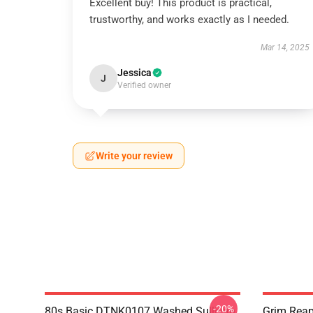
Excellent buy! This product is practical,
trustworthy, and works exactly as I needed.
Mar 14, 2025
Jessica
J
Verified owner
Write your review
-20%
80s Basic DTNK0107 Washed Sullivan
Grim Reap