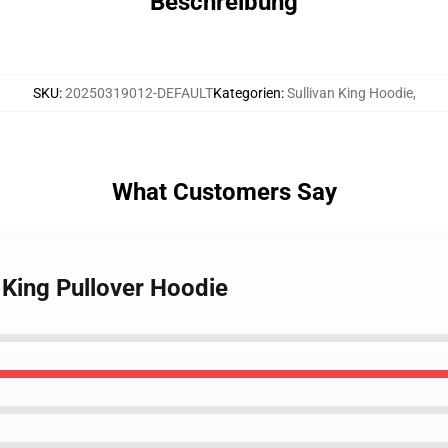
Beschreibung
SKU
:
20250319012-DEFAULT
Kategorien
:
Sullivan King Hoodie
,
What Customers Say
g King Pullover Hoodie