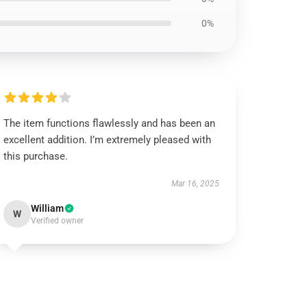
0%
The item functions flawlessly and has been an
excellent addition. I’m extremely pleased with
this purchase.
Mar 16, 2025
William
W
Verified owner