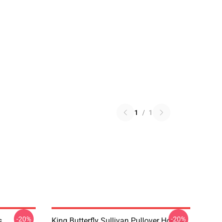
1
/
1
-20%
-20%
s
King Butterfly Sullivan Pullover Hoodie