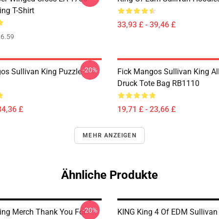
ing T-Shirt
33,93 £ - 39,46 £
6.59
-20%
os Sullivan King Puzzle
Fick Mangos Sullivan King Al
Druck Tote Bag RB1110
34,36 £
19,71 £ - 23,66 £
MEHR ANZEIGEN
Ähnliche Produkte
-20%
King Merch Thank You For
KING King 4 Of EDM Sullivan 