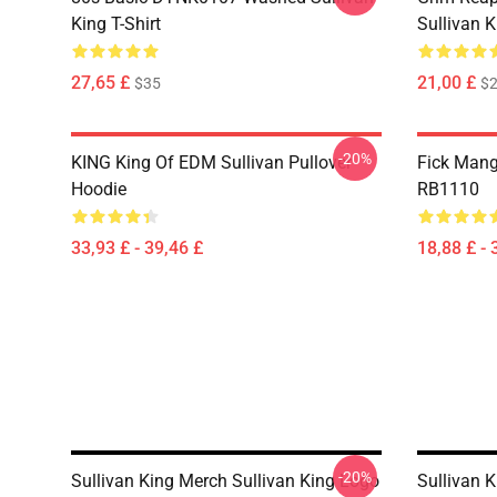
King T-Shirt
Sullivan K
27,65 £
21,00 £
$35
$2
-20%
KING King Of EDM Sullivan Pullover
Fick Mang
Hoodie
RB1110
33,93 £ - 39,46 £
18,88 £ - 
-20%
Sullivan King Merch Sullivan King Logo
Sullivan 