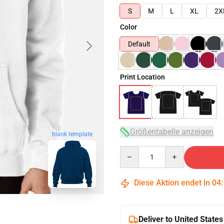
S
M
L
XL
2X
Color
Default
Print Location
Größentabelle anzeigen
blank template
Quantity
Diese Aktion endet in
04
Deliver to United States