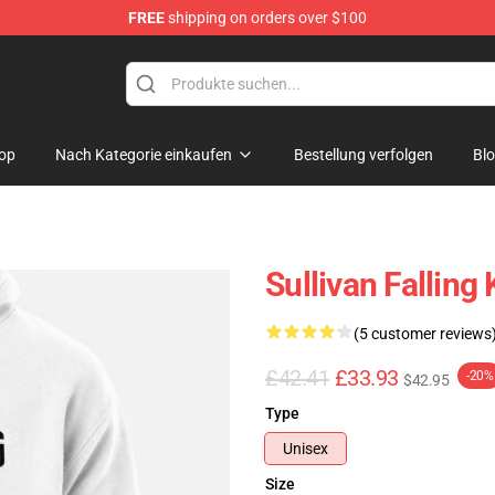
FREE
shipping on orders over $100
e Store
op
Nach Kategorie einkaufen
Bestellung verfolgen
Bl
Sullivan Falling
(5 customer reviews
£42.41
£33.93
-20%
$42.95
Type
Unisex
Size