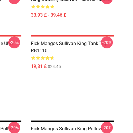
33,93 £ - 39,46 £
-20%
-20%
le Über
Fick Mangos Sullivan King Tank Top
RB1110
19,31 £
$24.45
-20%
-20%
Pullover
Fick Mangos Sullivan King Pullover