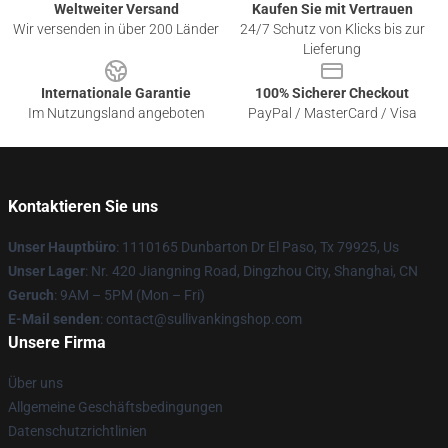
Weltweiter Versand
Kaufen Sie mit Vertrauen
Wir versenden in über 200 Länder
24/7 Schutz von Klicks bis zur
Lieferung
Internationale Garantie
100% Sicherer Checkout
Im Nutzungsland angeboten
PayPal / MasterCard / Visa
Kontaktieren Sie uns
Unser Hauptbüro
: 1110165 Dunbarton Dr El Paso, Tx 79925, Us
Unser Lager
: Nr. 420 Jiangning Road, Dingzhou City, Shanghai, CN
Geruch
: 9AM – 5PM (Mon – Fri)
E-Mail senden
: contact@sullivankingshop.com
Unsere Firma
Über uns
Allgemeine Geschäftsbedingungen
Datenschutzrichtlinien