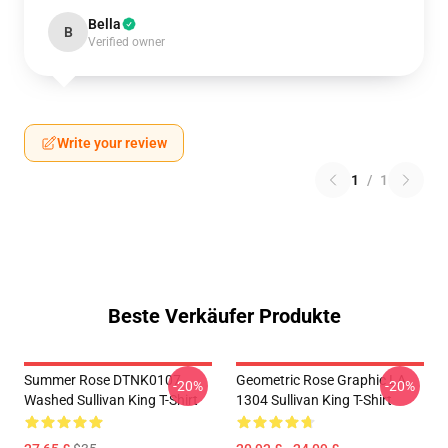
Bella
B
Verified owner
Write your review
1
/
1
Beste Verkäufer Produkte
Summer Rose DTNK0107
Geometric Rose Graphic LA
-20%
-20%
Washed Sullivan King T-Shirt
1304 Sullivan King T-Shirt