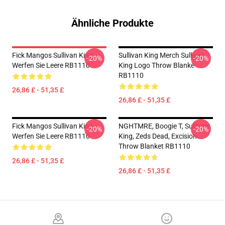
Ähnliche Produkte
Fick Mangos Sullivan King
Sullivan King Merch Sullivan
-20%
-20%
Werfen Sie Leere RB1110
King Logo Throw Blanke
RB1110
26,86 £ - 51,35 £
26,86 £ - 51,35 £
Fick Mangos Sullivan King
NGHTMRE, Boogie T, Sullivan
-20%
-20%
Werfen Sie Leere RB1110
King, Zeds Dead, Excision
Throw Blanket RB1110
26,86 £ - 51,35 £
26,86 £ - 51,35 £
Footer