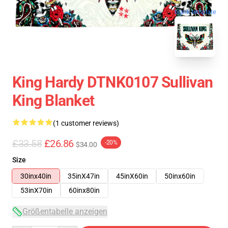
blank template
King Hardy DTNK0107 Sullivan
King Blanket
(1 customer reviews)
£33.58
£26.86
-20%
$34.00
Size
30inx40in
35inX47in
45inX60in
50inx60in
53inX70in
60inx80in
Größentabelle anzeigen