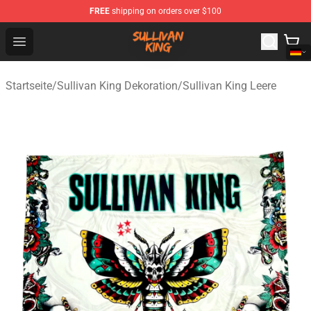
FREE
shipping on orders over $100
Sullivan King Shop - Official Sullivan King Merchandise S
Open menu
Startseite
/
Sullivan King Dekoration
/
Sullivan King Leere