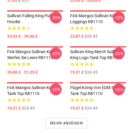
27,65 £
$35
20,93 £ - 24,09 £
Sullivan Falling King Pullover
Fick Mangos Sullivan King
-20%
-20%
Hoodie
Leggings RB1110
33,93 £ - 39,46 £
22,87 £
$28.95
Fick Mangos Sullivan King
Sullivan King Merch Sullivan
-20%
-20%
Werfen Sie Leere RB1110
King Logo Tank Top RB1110
26,86 £ - 51,35 £
19,31 £
$24.45
Fick Mangos Sullivan King
Flügel König Von EDM Sullivan
-20%
-20%
Tank Top RB1110
Tank Top RB1110
19,31 £
$24.45
19,31 £
$24.45
MEHR ANZEIGEN