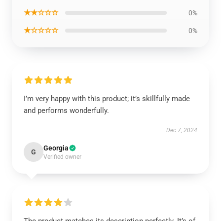
★★☆☆☆
0%
★☆☆☆☆
0%
I’m very happy with this product; it’s skillfully made
and performs wonderfully.
Dec 7, 2024
Georgia
G
Verified owner