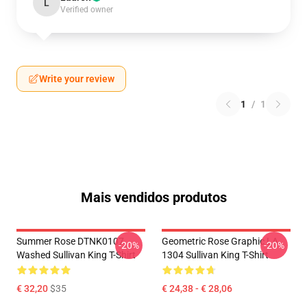
L
Verified owner
Write your review
1
/
1
Mais vendidos produtos
Summer Rose DTNK0107
Geometric Rose Graphic LA
-20%
-20%
Washed Sullivan King T-Shirt
1304 Sullivan King T-Shirt
€ 32,20
$35
€ 24,38 - € 28,06