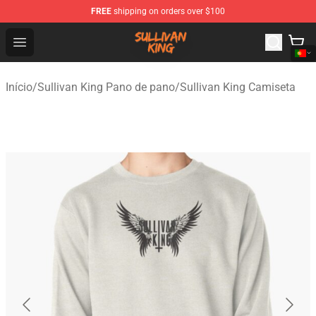
FREE
shipping on orders over $100
Sullivan King Shop - Official Sullivan King Merchandise S
Open menu
Início
/
Sullivan King Pano de pano
/
Sullivan King Camiseta