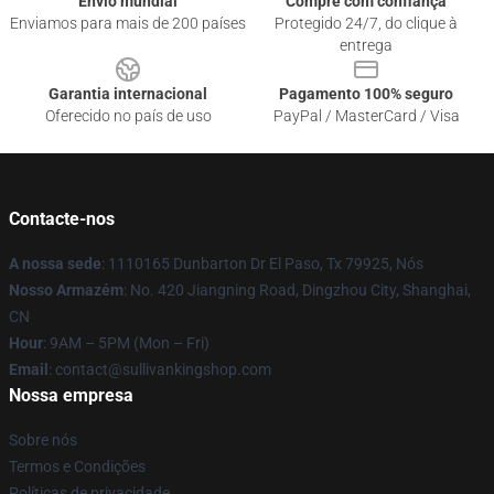
Envio mundial
Compre com confiança
Enviamos para mais de 200 países
Protegido 24/7, do clique à
entrega
Garantia internacional
Pagamento 100% seguro
Oferecido no país de uso
PayPal / MasterCard / Visa
Contacte-nos
A nossa sede
: 1110165 Dunbarton Dr El Paso, Tx 79925, Nós
Nosso Armazém
: No. 420 Jiangning Road, Dingzhou City, Shanghai,
CN
Hour
: 9AM – 5PM (Mon – Fri)
Email
: contact@sullivankingshop.com
Nossa empresa
Sobre nós
Termos e Condições
Políticas de privacidade