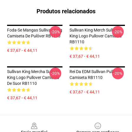
Produtos relacionados
Foda-Se Mangas Sullivan King
Sullivan King Merch Sullivan
-20%
-20%
Camiseta De Pulôver RB1110
King Logo Pullover Camisola
RB1110
€ 37,67 - € 44,11
€ 37,67 - € 44,11
Sullivan King Mercha Sullivan
Rei Da EDM Sullivan Pullover
-20%
-20%
King Logo Pullover Camisola
Camiseta RB1110
De Suor RB1110
€ 37,67 - € 44,11
€ 37,67 - € 44,11
Footer