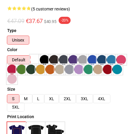
(5 customer reviews)
€47.09
€37.67
-20%
$40.95
Type
Unisex
Color
Default
Size
S
M
L
XL
2XL
3XL
4XL
5XL
Print Location