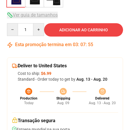
Ver guia de tamanhos
Quantity
ADICIONAR AO CARRINHO
Esta promoção termina em
03
:
07
:
54
Deliver to United States
Cost to ship:
$6.99
Standard - Order today to get by
Aug. 13 - Aug. 20
Production
Shipping
Delivered
Today
Aug. 09
Aug. 13 - Aug. 20
Transação segura
Entrega mundial na sua porta