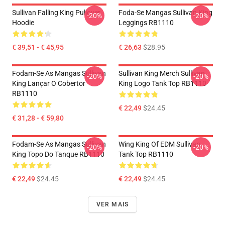
Sullivan Falling King Pullover
Foda-Se Mangas Sullivan King
-20%
-20%
Hoodie
Leggings RB1110
€ 39,51 - € 45,95
€ 26,63
$28.95
Fodam-Se As Mangas Sullivan
Sullivan King Merch Sullivan
-20%
-20%
King Lançar O Cobertor
King Logo Tank Top RB1110
RB1110
€ 22,49
$24.45
€ 31,28 - € 59,80
Fodam-Se As Mangas Sullivan
Wing King Of EDM Sullivan
-20%
-20%
King Topo Do Tanque RB1110
Tank Top RB1110
€ 22,49
$24.45
€ 22,49
$24.45
VER MAIS