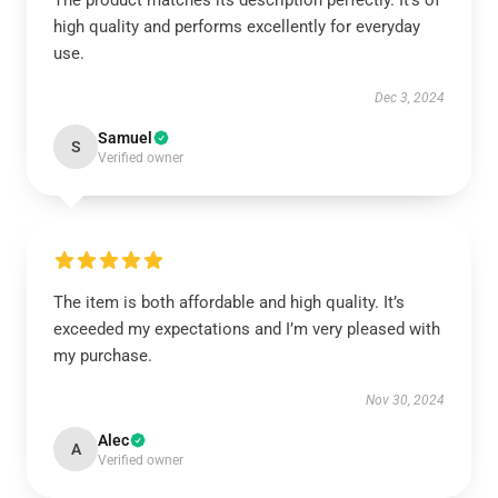
The product matches its description perfectly. It’s of
high quality and performs excellently for everyday
use.
Dec 3, 2024
Samuel
S
Verified owner
The item is both affordable and high quality. It’s
exceeded my expectations and I’m very pleased with
my purchase.
Nov 30, 2024
Alec
A
Verified owner