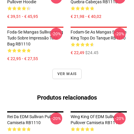
Pullover Hoodie
Quebra-Cabeças RB1110
€ 39,51 - € 45,95
€ 21,98 - € 40,02
Foda-Se Mangas Sullivan King
Fodam-Se As Mangas Sullivan
-20%
-20%
Tudo Sobre Impressão Tote
King Topo Do Tanque RB1110
Bag RB1110
€ 22,49
$24.45
€ 22,95 - € 27,55
VER MAIS
Produtos relacionados
Rei Da EDM Sullivan Pullover
Wing King Of EDM Sullivan
-20%
-20%
Camiseta RB1110
Pullover Camiseta RB1110