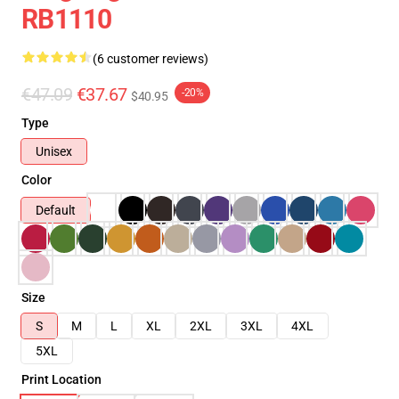
RB1110
(6 customer reviews)
€47.09
€37.67
-20%
$40.95
Type
Unisex
Color
Default
Size
S
M
L
XL
2XL
3XL
4XL
5XL
Print Location