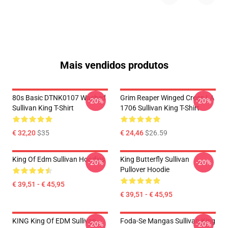
Mais vendidos produtos
80s Basic DTNK0107 Washed
Grim Reaper Winged Cross LA
-20%
-20%
Sullivan King T-Shirt
1706 Sullivan King T-Shirt
€ 32,20
$35
€ 24,46
$26.59
King Of Edm Sullivan Hoodies
King Butterfly Sullivan
-20%
-20%
Pullover Hoodie
€ 39,51 - € 45,95
€ 39,51 - € 45,95
KING King Of EDM Sullivan
Foda-Se Mangas Sullivan King
-20%
-20%