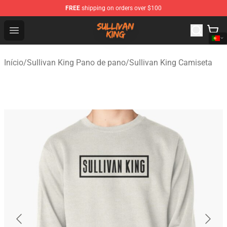
FREE
shipping on orders over $100
Sullivan King Shop - Official Sullivan King Merchandise S
Open menu
Início
/
Sullivan King Pano de pano
/
Sullivan King Camiseta