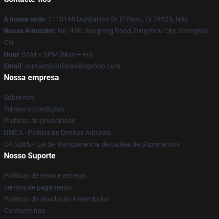
A nossa sede
: 1110165 Dunbarton Dr El Paso, Tx 79925, Nós
Nosso Armazém
: No. 420 Jiangning Road, Dingzhou City, Shanghai,
CN
Hour
: 9AM – 5PM (Mon – Fri)
Email
: contact@sullivankingshop.com
Nossa empresa
Sobre nós
Termos e Condições
Políticas de privacidade
DMCA - Política de Direitos Autorais
CA SB657: Lei de Transparência de Cadeia de Suprimentos
Nosso Suporte
Políticas de envio e entrega
Termos de pagamento
Políticas de devolução e reembolso
Contacte-nos