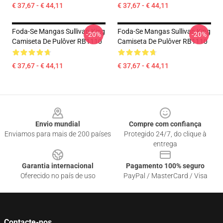
€ 37,67 - € 44,11
€ 37,67 - € 44,11
Foda-Se Mangas Sullivan King
Foda-Se Mangas Sullivan King
-20%
-20%
Camiseta De Pulôver RB1110
Camiseta De Pulôver RB1110
€ 37,67 - € 44,11
€ 37,67 - € 44,11
Footer
Envio mundial
Compre com confiança
Enviamos para mais de 200 países
Protegido 24/7, do clique à
entrega
Garantia internacional
Pagamento 100% seguro
Oferecido no país de uso
PayPal / MasterCard / Visa
Contacte-nos