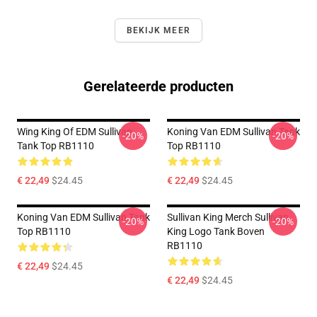
BEKIJK MEER
Gerelateerde producten
Wing King Of EDM Sullivan
Koning Van EDM Sullivan Tank
-20%
-20%
Tank Top RB1110
Top RB1110
€ 22,49
$24.45
€ 22,49
$24.45
Koning Van EDM Sullivan Tank
Sullivan King Merch Sullivan
-20%
-20%
Top RB1110
King Logo Tank Boven
RB1110
€ 22,49
$24.45
€ 22,49
$24.45