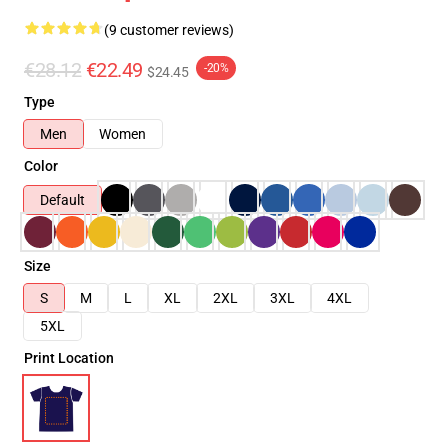
(9 customer reviews)
€28.12
€22.49
-20%
$24.45
Type
Men
Women
Color
Default
Size
S
M
L
XL
2XL
3XL
4XL
5XL
Print Location