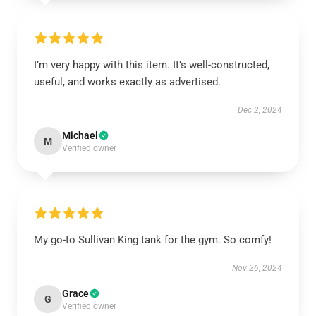
I’m very happy with this item. It’s well-constructed,
useful, and works exactly as advertised.
Dec 2, 2024
Michael
M
Verified owner
My go-to Sullivan King tank for the gym. So comfy!
Nov 26, 2024
Grace
G
Verified owner