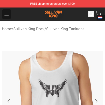
FREE
shipping on orders over $100
Sullivan King Shop - Official Sullivan King Merchandise S
Open menu
Home
/
Sullivan King Doek
/
Sullivan King Tanktops