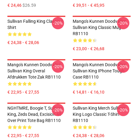
€ 24,46
$26.59
€ 39,51 - € 45,95
Sullivan Falling King Classic T-
Mango's Kunnen Doodvallen.
-20%
-20%
Shirt
Sullivan King Classic Mug
RB1110
€ 24,38 - € 28,06
€ 23,00 - € 26,68
Mango's Kunnen Doodvallen.
Mango's Kunnen Doodvallen.
-20%
-20%
Sullivan King Overal
Sullivan King IPhone Tough
Afdrukken Tote Zak RB1110
Case RB1110
€ 22,95 - € 27,55
€ 14,81 - € 16,10
NGHTMRE, Boogie T, Sullivan
Sullivan King Merch Sullivan
-20%
-20%
King, Zeds Dead, Excision All
King Logo Classic T-Shirt
Over Print Tote Bag RB1110
RB1110
€ 22,95 - € 27,55
€ 24,38 - € 28,06