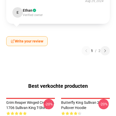
Aug 29, 2024
Ethan
E
Verified owner
Write your review
1
/
2
Best verkochte producten
Grim Reaper Winged Cross LA
Butterfly King Sullivan 2
-20%
-20%
1706 Sullivan King T-Shirt
Pullover Hoodie