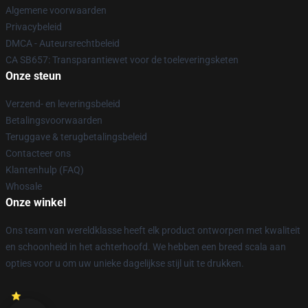
Algemene voorwaarden
Privacybeleid
DMCA - Auteursrechtbeleid
CA SB657: Transparantiewet voor de toeleveringsketen
Onze steun
Verzend- en leveringsbeleid
Betalingsvoorwaarden
Teruggave & terugbetalingsbeleid
Contacteer ons
Klantenhulp (FAQ)
Whosale
Onze winkel
Ons team van wereldklasse heeft elk product ontworpen met kwaliteit
en schoonheid in het achterhoofd. We hebben een breed scala aan
opties voor u om uw unieke dagelijkse stijl uit te drukken.