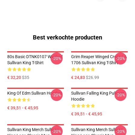
Best verkochte producten
80s Basic DTNK0107 Washed
Grim Reaper Winged Cross LA
-20%
-20%
Sullivan King T-Shirt
1706 Sullivan King T-Shirt
€ 32,20
$35
€ 24,83
$26.99
King Of Edm Sullivan Hoodies
Sullivan Falling King Pullover
-20%
-20%
Hoodie
€ 39,51 - € 45,95
€ 39,51 - € 45,95
Sullivan King Merch Sullivan
Sullivan King Merch Sullivan
-20%
-20%