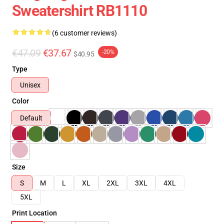
Sweatershirt RB1110
(6 customer reviews)
€47.09
€37.67
-20%
$40.95
Type
Unisex
Color
Default
Size
S
M
L
XL
2XL
3XL
4XL
5XL
Print Location