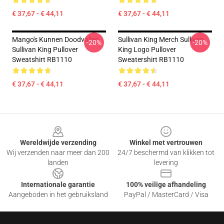
€ 37,67 - € 44,11
€ 37,67 - € 44,11
Mango's Kunnen Doodvallen.
Sullivan King Merch Sullivan
-20%
-20%
Sullivan King Pullover
King Logo Pullover
Sweatshirt RB1110
Sweatershirt RB1110
€ 37,67 - € 44,11
€ 37,67 - € 44,11
Footer
Wereldwijde verzending
Winkel met vertrouwen
Wij verzenden naar meer dan 200
24/7 beschermd van klikken tot
landen
levering
Internationale garantie
100% veilige afhandeling
Aangeboden in het gebruiksland
PayPal / MasterCard / Visa