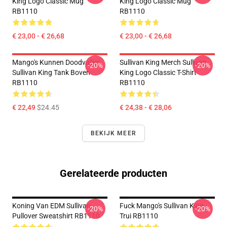
King Logo Classic Mug
King Logo Classic Mug
RB1110
RB1110
€ 23,00 - € 26,68
€ 23,00 - € 26,68
Mango's Kunnen Doodvallen.
Sullivan King Merch Sullivan
-20%
-20%
Sullivan King Tank Boven
King Logo Classic T-Shirt
RB1110
RB1110
€ 22,49
$24.45
€ 24,38 - € 28,06
BEKIJK MEER
Gerelateerde producten
Koning Van EDM Sullivan
Fuck Mango's Sullivan King
-20%
-20%
Pullover Sweatshirt RB1110
Trui RB1110