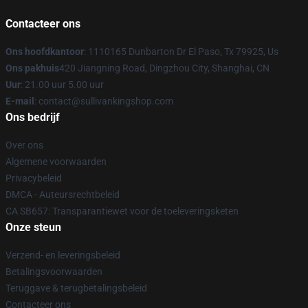
Contacteer ons
Ons hoofdkantoor
: 1110165 Dunbarton Dr El Paso, Tx 79925, Us
Ons pakhuis
420 Jiangning Road, Dingzhou City, Shanghai, CN
Uur
: 21.00 uur 5.00 uur
E-mail
: contact@sullivankingshop.com
Ons bedrijf
Over ons
Algemene voorwaarden
Privacybeleid
DMCA - Auteursrechtbeleid
CA SB657: Transparantiewet voor de toeleveringsketen
Onze steun
Verzend- en leveringsbeleid
Betalingsvoorwaarden
Teruggave & terugbetalingsbeleid
Contacteer ons