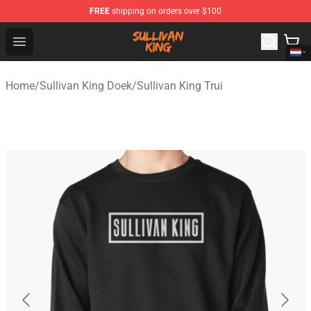
FREE
shipping on orders over $100
Sullivan King Shop - Official Sullivan King Merchandise S
Open menu
Home
/
Sullivan King Doek
/
Sullivan King Trui