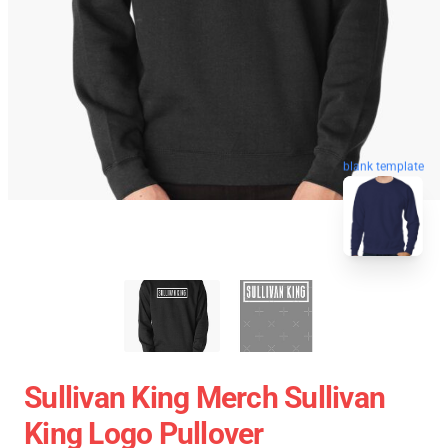
blank template
Sullivan King Merch Sullivan
King Logo Pullover