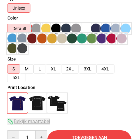
Unisex
Color
Default
Size
S
M
L
XL
2XL
3XL
4XL
5XL
Print Location
Bekijk maattabel
Quantity
TOEVOEGEN AAN