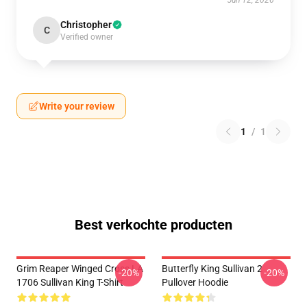
Jun 12, 2026
Christopher
C
Verified owner
Write your review
1
/
1
Best verkochte producten
Grim Reaper Winged Cross LA
Butterfly King Sullivan 2
-20%
-20%
1706 Sullivan King T-Shirt
Pullover Hoodie