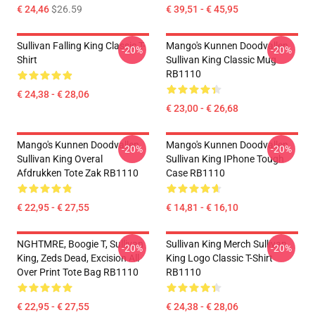
€ 24,46
$26.59
€ 39,51 - € 45,95
Sullivan Falling King Classic T-
Mango's Kunnen Doodvallen.
-20%
-20%
Shirt
Sullivan King Classic Mug
RB1110
€ 24,38 - € 28,06
€ 23,00 - € 26,68
Mango's Kunnen Doodvallen.
Mango's Kunnen Doodvallen.
-20%
-20%
Sullivan King Overal
Sullivan King IPhone Tough
Afdrukken Tote Zak RB1110
Case RB1110
€ 22,95 - € 27,55
€ 14,81 - € 16,10
NGHTMRE, Boogie T, Sullivan
Sullivan King Merch Sullivan
-20%
-20%
King, Zeds Dead, Excision All
King Logo Classic T-Shirt
Over Print Tote Bag RB1110
RB1110
€ 22,95 - € 27,55
€ 24,38 - € 28,06