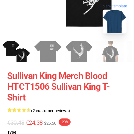
blank template
Sullivan King Merch Blood
HTCT1506 Sullivan King T-
Shirt
(2 customer reviews)
€30.48
€24.38
-20%
$26.50
Type