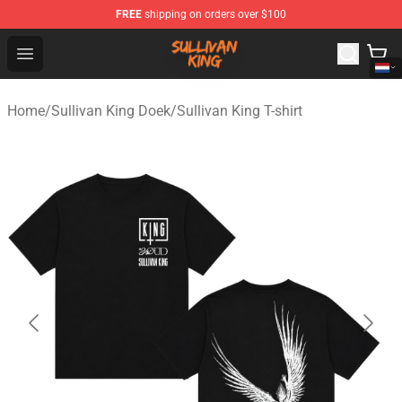
FREE
shipping on orders over $100
Sullivan King Shop - Official Sullivan King Merchandise S
Open menu
Home
/
Sullivan King Doek
/
Sullivan King T-shirt