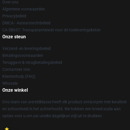
Over ons
Algemene voorwaarden
Privacybeleid
DMCA - Auteursrechtbeleid
CA SB657: Transparantiewet voor de toeleveringsketen
Onze steun
Verzend- en leveringsbeleid
Betalingsvoorwaarden
Teruggave & terugbetalingsbeleid
Contacteer ons
Klantenhulp (FAQ)
Whosale
Onze winkel
Ons team van wereldklasse heeft elk product ontworpen met kwaliteit
en schoonheid in het achterhoofd. We hebben een breed scala aan
opties voor u om uw unieke dagelijkse stijl uit te drukken.