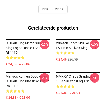
BEKIJK MEER
Gerelateerde producten
Sullivan King Merch Sullivan
Crimson Thorn Skull All-Over
-20%
-20%
King Logo Classic T-Shirt
LA 1706 Sullivan King T-Shirt
RB1110
€ 24,46
$26.59
€ 24,38 - € 28,06
Mango's Kunnen Doodvallen.
MMXXV Chaos Graphic LA
-20%
-20%
Sullivan King Klassieke T-Shirt
1304 Sullivan King T-Shirt
RB1110
€ 24,38 - € 28,06
€ 24,38 - € 28,06