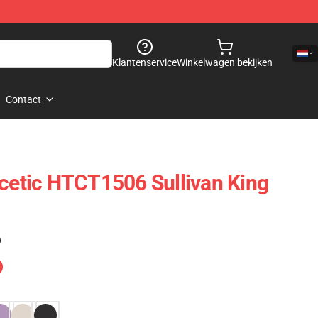
Klantenservice
Winkelwagen bekijken
Contact
scetic HTCT1506 Sullivan King
)