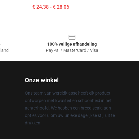
€ 24,38 - € 28,06
e
100% veilige afhandeling
sland
PayPal / MasterCard / Visa
Onze winkel
Ons team van wereldklasse heeft elk product
ontworpen met kwaliteit en schoonheid in het
achterhoofd. We hebben een breed scala aan
opties voor u om uw unieke dagelijkse stijl uit te
drukken.