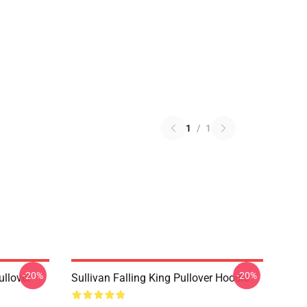
1
/
1
-20%
-20%
ullover
Sullivan Falling King Pullover Hoodie