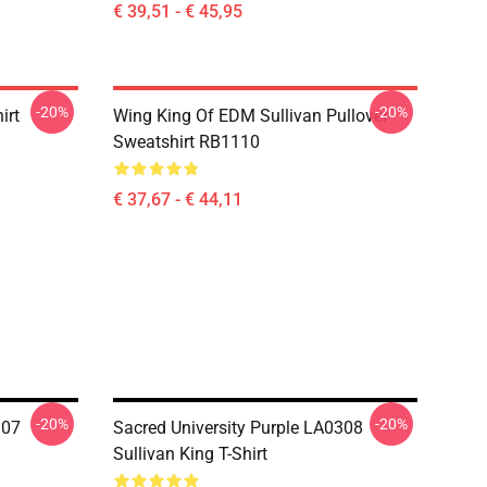
€ 39,51 - € 45,95
-20%
-20%
irt
Wing King Of EDM Sullivan Pullover
Sweatshirt RB1110
€ 37,67 - € 44,11
-20%
-20%
107
Sacred University Purple LA0308
Sullivan King T-Shirt