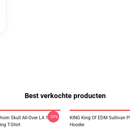
Best verkochte producten
-20%
horn Skull All-Over LA 1706
KING King Of EDM Sullivan P
ing T-Shirt
Hoodie