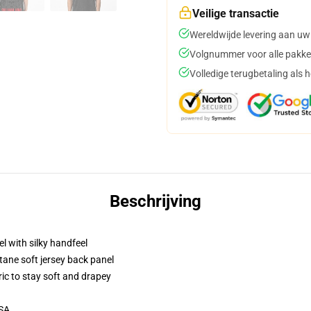
Veilige transactie
Wereldwijde levering aan uw
Volgnummer voor alle pakke
Volledige terugbetaling als 
Beschrijving
l with silky handfeel
tane soft jersey back panel
ric to stay soft and drapey
USA