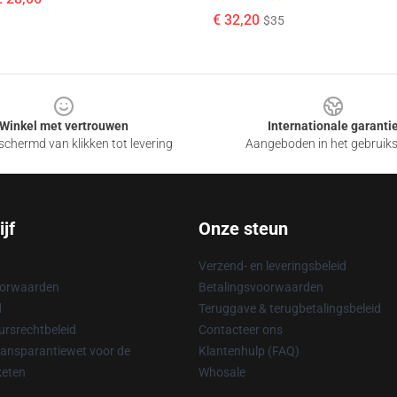
€ 32,20
$35
Winkel met vertrouwen
Internationale garanti
chermd van klikken tot levering
Aangeboden in het gebruik
jf
Onze steun
Verzend- en leveringsbeleid
oorwaarden
Betalingsvoorwaarden
d
Teruggave & terugbetalingsbeleid
rsrechtbeleid
Contacteer ons
ransparantiewet voor de
Klantenhulp (FAQ)
keten
Whosale