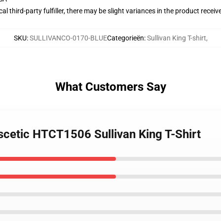
al third-party fulfiller, there may be slight variances in the product receiv
SKU
:
SULLIVANCO-0170-BLUE
Categorieën
:
Sullivan King T-shirt
,
What Customers Say
Ascetic HTCT1506 Sullivan King T-Shirt