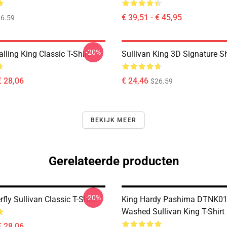
€ 39,51 - € 45,95
6.59
-20%
alling King Classic T-Shirt
Sullivan King 3D Signature Sh
€ 28,06
€ 24,46
$26.59
BEKIJK MEER
Gerelateerde producten
-20%
rfly Sullivan Classic T-Shirt
King Hardy Pashima DTNK0
Washed Sullivan King T-Shirt
€ 28,06