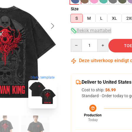
Size
S
M
L
XL
2X
Bekijk maattabel
Quantity
TOE
Deze uitverkoop eindigt 
blank template
Deliver to United States
Cost to ship:
$6.99
Standard - Order today to g
Production
Today