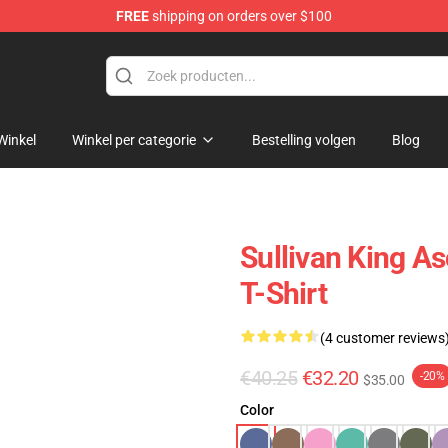
FREE
shipping on orders over $100
e Store
Winkel
Winkel per categorie
Bestelling volgen
Blog
Sullivan King A
T-Shirt
(4 customer reviews
€40.25
€32.20
-20%
$35.00
Color