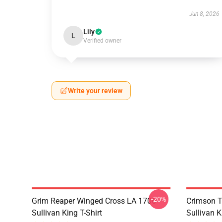
Jun 8, 2026
Lily
L
Verified owner
Write your review
-20%
Grim Reaper Winged Cross LA 1706
Crimson T
Sullivan King T-Shirt
Sullivan K