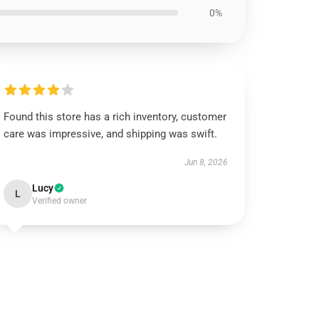
0%
Found this store has a rich inventory, customer
care was impressive, and shipping was swift.
Jun 8, 2026
Lucy
L
Verified owner