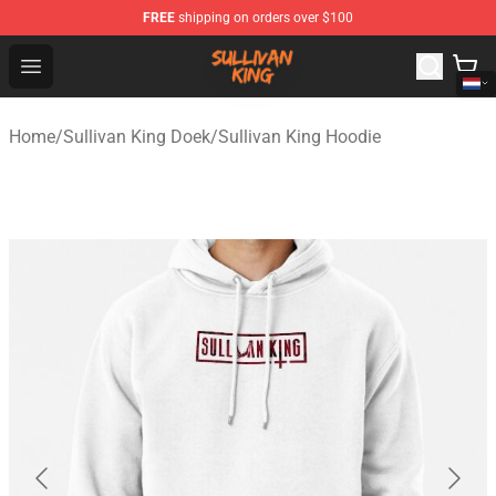
FREE
shipping on orders over $100
Sullivan King Shop - Official Sullivan King Merchandise S
Open menu
Home
/
Sullivan King Doek
/
Sullivan King Hoodie