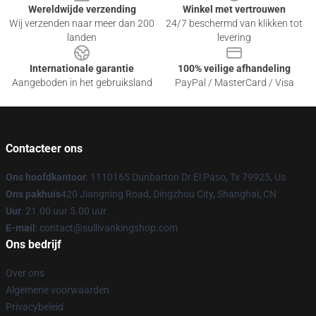
Wereldwijde verzending
Winkel met vertrouwen
Wij verzenden naar meer dan 200
24/7 beschermd van klikken tot
landen
levering
Internationale garantie
100% veilige afhandeling
Aangeboden in het gebruiksland
PayPal / MasterCard / Visa
Contacteer ons
Ons hoofdkantoor
: 1110165 Dunbarton Dr El Paso, Tx 79925, Us
Ons pakhuis
420 Jiangning Road, Dingzhou City, Shanghai, CN
Uur
: 21.00 uur 5.00 uur
E-mail
: contact@sullivankingshop.com
Ons bedrijf
Over ons
Algemene voorwaarden
Privacybeleid