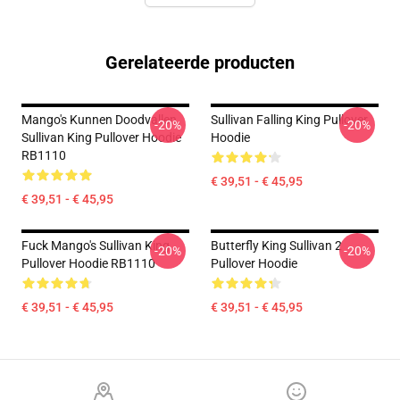
Gerelateerde producten
Mango's Kunnen Doodvallen.
Sullivan Falling King Pullover
-20%
-20%
Sullivan King Pullover Hoodie
Hoodie
RB1110
€ 39,51 - € 45,95
€ 39,51 - € 45,95
Fuck Mango's Sullivan King
Butterfly King Sullivan 2
-20%
-20%
Pullover Hoodie RB1110
Pullover Hoodie
€ 39,51 - € 45,95
€ 39,51 - € 45,95
Footer