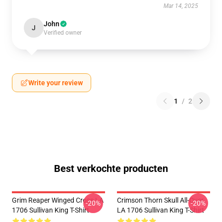
Mar 14, 2025
John
J
Verified owner
Write your review
1
/
2
Best verkochte producten
Grim Reaper Winged Cross LA
Crimson Thorn Skull All-Over
-20%
-20%
1706 Sullivan King T-Shirt
LA 1706 Sullivan King T-Shirt