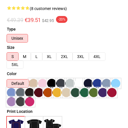
(8 customer reviews)
€49.39
€39.51
-20%
$42.95
Type
Unisex
Size
S
M
L
XL
2XL
3XL
4XL
5XL
Color
Default
Print Location