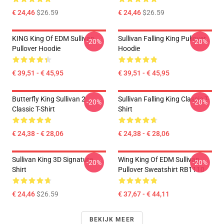
€ 24,46
$26.59
€ 24,46
$26.59
KING King Of EDM Sullivan
Sullivan Falling King Pullover
-20%
-20%
Pullover Hoodie
Hoodie
€ 39,51 - € 45,95
€ 39,51 - € 45,95
Butterfly King Sullivan 2
Sullivan Falling King Classic T-
-20%
-20%
Classic T-Shirt
Shirt
€ 24,38 - € 28,06
€ 24,38 - € 28,06
Sullivan King 3D Signature
Wing King Of EDM Sullivan
-20%
-20%
Shirt
Pullover Sweatshirt RB1110
€ 24,46
$26.59
€ 37,67 - € 44,11
BEKIJK MEER