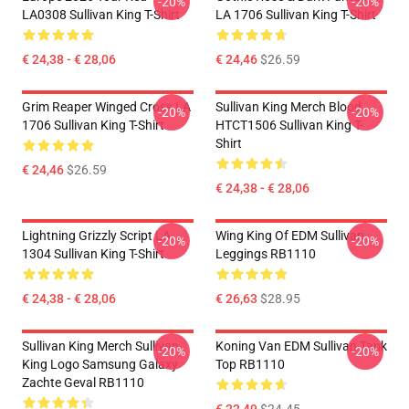
-20%
-20%
LA0308 Sullivan King T-Shirt
LA 1706 Sullivan King T-Shirt
€ 24,38 - € 28,06
€ 24,46
$26.59
Grim Reaper Winged Cross LA
Sullivan King Merch Blood
-20%
-20%
1706 Sullivan King T-Shirt
HTCT1506 Sullivan King T-
Shirt
€ 24,46
$26.59
€ 24,38 - € 28,06
Lightning Grizzly Script LA
Wing King Of EDM Sullivan
-20%
-20%
1304 Sullivan King T-Shirt
Leggings RB1110
€ 24,38 - € 28,06
€ 26,63
$28.95
Sullivan King Merch Sullivan
Koning Van EDM Sullivan Tank
-20%
-20%
King Logo Samsung Galaxy
Top RB1110
Zachte Geval RB1110