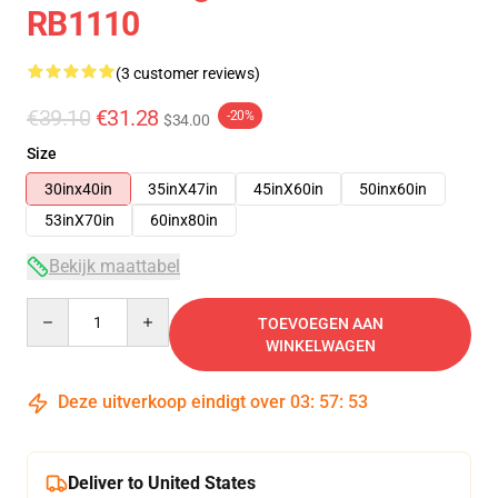
RB1110
(3 customer reviews)
€39.10
€31.28
-20%
$34.00
Size
30inx40in
35inX47in
45inX60in
50inx60in
53inX70in
60inx80in
Bekijk maattabel
Quantity
TOEVOEGEN AAN
WINKELWAGEN
Deze uitverkoop eindigt over
03
:
57
:
53
Deliver to United States