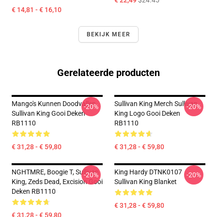
€ 22,49
$24.45
€ 14,81 - € 16,10
BEKIJK MEER
Gerelateerde producten
Mango's Kunnen Doodvallen.
Sullivan King Merch Sullivan
-20%
-20%
Sullivan King Gooi Deken
King Logo Gooi Deken
RB1110
RB1110
€ 31,28 - € 59,80
€ 31,28 - € 59,80
NGHTMRE, Boogie T, Sullivan
King Hardy DTNK0107
-20%
-20%
King, Zeds Dead, Excision Gooi
Sullivan King Blanket
Deken RB1110
€ 31,28 - € 59,80
€ 31,28 - € 59,80