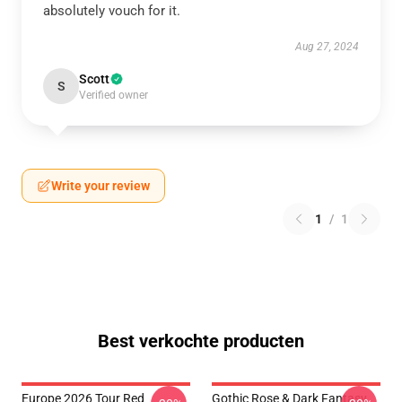
absolutely vouch for it.
Aug 27, 2024
Scott
S
Verified owner
Write your review
1
/
1
Best verkochte producten
Europe 2026 Tour Red
Gothic Rose & Dark Fantasy