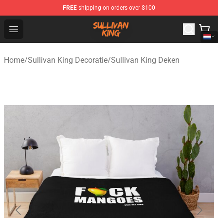
FREE
shipping on orders over $100
Sullivan King Shop - Official Sullivan King Merchandise S
Open menu
Home
/
Sullivan King Decoratie
/
Sullivan King Deken