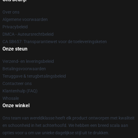
Over ons
Algemene voorwaarden
Privacybeleid
DMCA - Auteursrechtbeleid
CA SB657: Transparantiewet voor de toeleveringsketen
Onze steun
Verzend- en leveringsbeleid
Betalingsvoorwaarden
Teruggave & terugbetalingsbeleid
Contacteer ons
Klantenhulp (FAQ)
Whosale
Onze winkel
Ons team van wereldklasse heeft elk product ontworpen met kwaliteit
en schoonheid in het achterhoofd. We hebben een breed scala aan
opties voor u om uw unieke dagelijkse stijl uit te drukken.