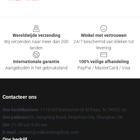
Footer
Wereldwijde verzending
Winkel met vertrouwen
Wij verzenden naar meer dan 200
24/7 beschermd van klikken tot
landen
levering
Internationale garantie
100% veilige afhandeling
Aangeboden in het gebruiksland
PayPal / MasterCard / Visa
Contacteer ons
Ons hoofdkantoor
: 1110165 Dunbarton Dr El Paso, Tx 79925, Us
Ons pakhuis
420 Jiangning Road, Dingzhou City, Shanghai, CN
Uur
: 21.00 uur 5.00 uur
E-mail
: contact@sullivankingshop.com
Ons bedrijf