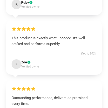
Ruby
R
Verified owner
This product is exactly what I needed. It's well-
crafted and performs superbly.
Dec 4, 2024
Zoe
Z
Verified owner
Outstanding performance, delivers as promised
every time.