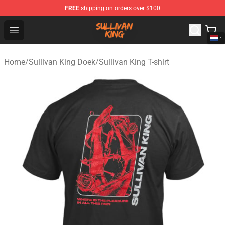
FREE
shipping on orders over $100
Sullivan King Shop - Official Sullivan King Merchandise S
Open menu
Home
/
Sullivan King Doek
/
Sullivan King T-shirt