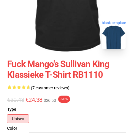
blank template
Fuck Mango's Sullivan King
Klassieke T-Shirt RB1110
(7 customer reviews)
€30.48
€24.38
-20%
$26.50
Type
Unisex
Color