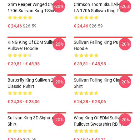
Grim Reaper Winged Cross LA
Crimson Thorn Skull All-Over
-20%
-20%
1706 Sullivan King T-Shirt
LA 1706 Sullivan King T-Shirt
€ 24,46
$26.59
€ 24,46
$26.59
KING King Of EDM Sullivan
Sullivan Falling King Pullover
-20%
-20%
Pullover Hoodie
Hoodie
€ 39,51 - € 45,95
€ 39,51 - € 45,95
Butterfly King Sullivan 2
Sullivan Falling King Classic T-
-20%
-20%
Classic T-Shirt
Shirt
€ 24,38 - € 28,06
€ 24,38 - € 28,06
Sullivan King 3D Signature
Wing King Of EDM Sullivan
-20%
-20%
Shirt
Pullover Sweatshirt RB1110
€ 24,46
$26.59
€ 37,67 - € 44,11