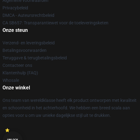
Algemene voorwaarden
Privacybeleid
DMCA - Auteursrechtbeleid
CA SB657: Transparantiewet voor de toeleveringsketen
Onze steun
Verzend- en leveringsbeleid
Betalingsvoorwaarden
Teruggave & terugbetalingsbeleid
Contacteer ons
Klantenhulp (FAQ)
Whosale
Onze winkel
Ons team van wereldklasse heeft elk product ontworpen met kwaliteit
en schoonheid in het achterhoofd. We hebben een breed scala aan
opties voor u om uw unieke dagelijkse stijl uit te drukken.
UNLOCK