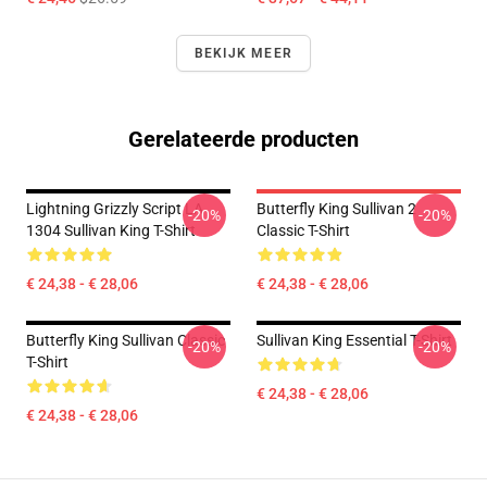
BEKIJK MEER
Gerelateerde producten
Lightning Grizzly Script LA
Butterfly King Sullivan 2
-20%
-20%
1304 Sullivan King T-Shirt
Classic T-Shirt
€ 24,38 - € 28,06
€ 24,38 - € 28,06
Butterfly King Sullivan Classic
Sullivan King Essential T-Shirt
-20%
-20%
T-Shirt
€ 24,38 - € 28,06
€ 24,38 - € 28,06