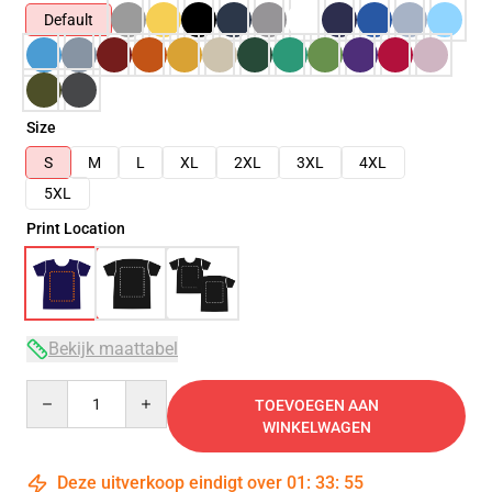
Default
Size
S
M
L
XL
2XL
3XL
4XL
5XL
Print Location
Bekijk maattabel
Quantity
TOEVOEGEN AAN
WINKELWAGEN
Deze uitverkoop eindigt over
01
:
33
:
54