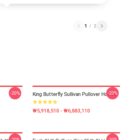
1
/
2
-20%
-20%
King Butterfly Sullivan Pullover Hoodie
₩5,918,510 - ₩6,883,110
-20%
-20%