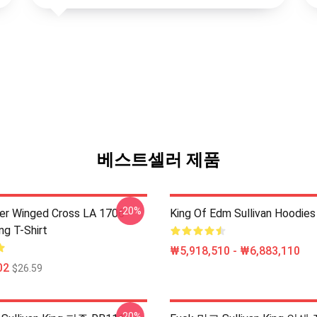
베스트셀러 제품
-20%
er Winged Cross LA 1706
King Of Edm Sullivan Hoodies
ing T-Shirt
₩5,918,510 - ₩6,883,110
02
$26.59
-20%