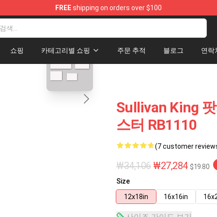
FREE
shipping on orders over $100
Store
blank template
쇼핑
카테고리별 쇼핑
주문 추적
블로그
연락
Sullivan King
스터 RB1110
(7 customer review
₩34,106
₩27,284
$19.80
Size
12x18in
16x16in
16x
사이즈 가이드 보기