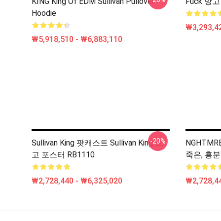
KING King Of EDM Sullivan Pullover
Fuck 망고 
Hoodie
₩3,293,42
₩5,918,510 - ₩6,883,110
-20%
Sullivan King 팟캐스트 Sullivan King 로
NGHTMRE, 
고 포스터 RB1110
죽은, 흥분
₩2,728,440 - ₩6,325,020
₩2,728,44
Footer