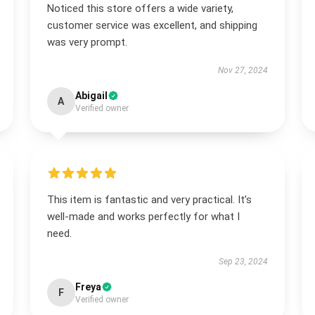
Noticed this store offers a wide variety,
customer service was excellent, and shipping
was very prompt.
Nov 27, 2024
Abigail
A
Verified owner
This item is fantastic and very practical. It’s
well-made and works perfectly for what I
need.
Sep 23, 2024
Freya
F
Verified owner