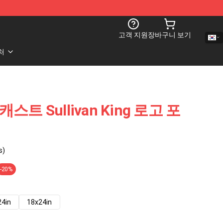
고객 지원
장바구니 보기
처
 팟캐스트 Sullivan King 로고 포
s)
-20%
24in
18x24in