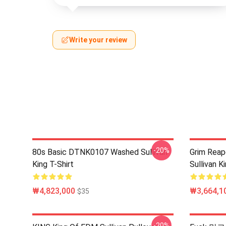
Write your review
-20%
80s Basic DTNK0107 Washed Sullivan
Grim Reap
King T-Shirt
Sullivan K
₩4,823,000
₩3,664,1
$35
-20%