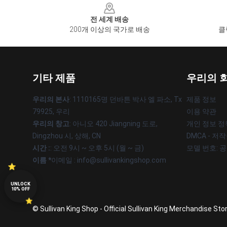
전 세계 배송
200개 이상의 국가로 배송
클
기타 제품
우리의 
우리의 본사
: 1110165명 던바튼 박사 엘 파소, Tx
제품 정보
79925, 우리
이용 약관
우리의 창고
: 아니오 420 Jiangning 도로,
개인 정보 정
Dingzhou 시, 상해, CN
DMCA - 저
시간 :
: 오전 9시 ~ 오후 5시 (월 ~ 금)
모델 번호: 
이름 *
이메일 : info@sullivankingshop.com
UNLOCK
10% OFF
© Sullivan King Shop - Official Sullivan King Merchandise Sto