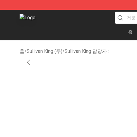
Sullivan King Shop - Official Sullivan King Merchandise 
홈
홈
/
Sullivan King (주)
/
Sullivan King 담당자 :