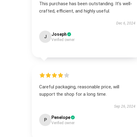
This purchase has been outstanding. It’s well-
crafted, efficient, and highly useful.
Dec 6, 2024
Joseph
J
Verified owner
Careful packaging, reasonable price, will
support the shop for a long time.
Sep 26, 2024
Penelope
P
Verified owner