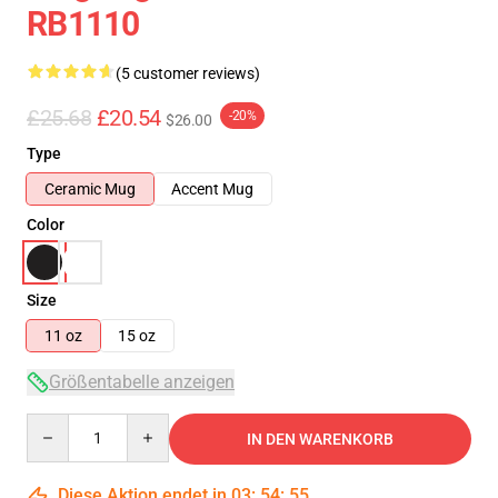
RB1110
(5 customer reviews)
£25.68
£20.54
-20%
$26.00
Type
Ceramic Mug
Accent Mug
Color
Size
11 oz
15 oz
Größentabelle anzeigen
Quantity
IN DEN WARENKORB
Diese Aktion endet in
03
:
54
:
54