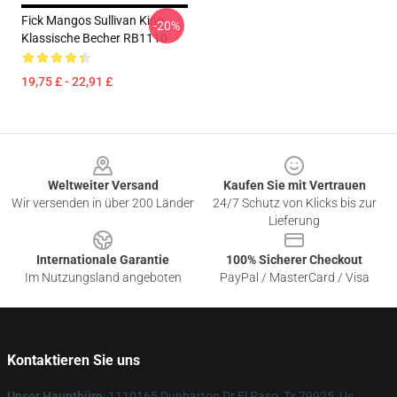
Fick Mangos Sullivan King
-20%
Klassische Becher RB1110
19,75 £ - 22,91 £
Footer
Weltweiter Versand
Kaufen Sie mit Vertrauen
Wir versenden in über 200 Länder
24/7 Schutz von Klicks bis zur
Lieferung
Internationale Garantie
100% Sicherer Checkout
Im Nutzungsland angeboten
PayPal / MasterCard / Visa
Kontaktieren Sie uns
Unser Hauptbüro
: 1110165 Dunbarton Dr El Paso, Tx 79925, Us