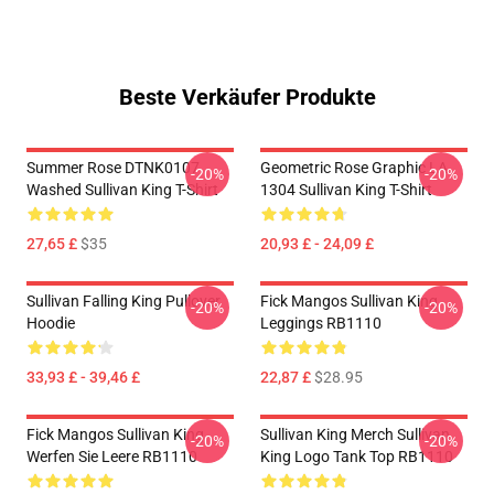
Beste Verkäufer Produkte
Summer Rose DTNK0107
Geometric Rose Graphic LA
-20%
-20%
Washed Sullivan King T-Shirt
1304 Sullivan King T-Shirt
27,65 £
$35
20,93 £ - 24,09 £
Sullivan Falling King Pullover
Fick Mangos Sullivan King
-20%
-20%
Hoodie
Leggings RB1110
33,93 £ - 39,46 £
22,87 £
$28.95
Fick Mangos Sullivan King
Sullivan King Merch Sullivan
-20%
-20%
Werfen Sie Leere RB1110
King Logo Tank Top RB1110