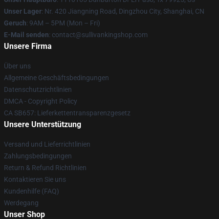
Unser Lager
: Nr. 420 Jiangning Road, Dingzhou City, Shanghai, CN
Geruch
: 9AM – 5PM (Mon – Fri)
E-Mail senden
: contact@sullivankingshop.com
Unsere Firma
Über uns
Allgemeine Geschäftsbedingungen
Datenschutzrichtlinien
DMCA - Copyright Policy
CA SB657: Lieferkettentransparenzgesetz
Unsere Unterstützung
Versand und Lieferrichtlinien
Zahlungsbedingungen
Return & Refund Richtlinien
Kontaktieren Sie uns
Kundenhilfe (FAQ)
Werdegang
Unser Shop