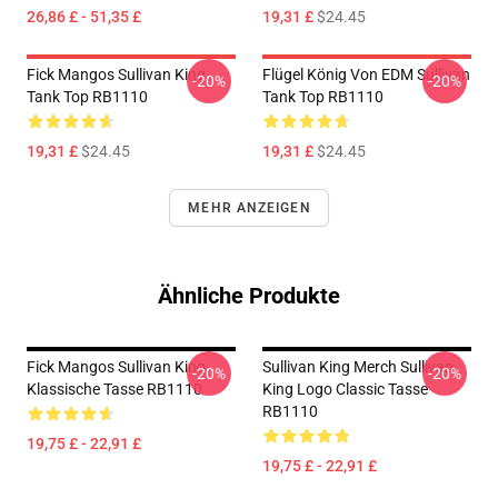
26,86 £ - 51,35 £
19,31 £
$24.45
Fick Mangos Sullivan King
Flügel König Von EDM Sullivan
-20%
-20%
Tank Top RB1110
Tank Top RB1110
19,31 £
$24.45
19,31 £
$24.45
MEHR ANZEIGEN
Ähnliche Produkte
Fick Mangos Sullivan King
Sullivan King Merch Sullivan
-20%
-20%
Klassische Tasse RB1110
King Logo Classic Tasse
RB1110
19,75 £ - 22,91 £
19,75 £ - 22,91 £