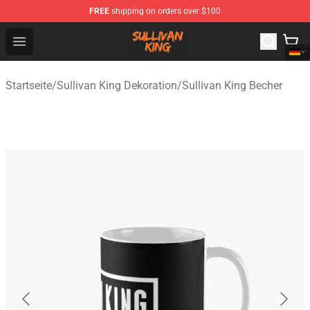
FREE
shipping on orders over $100
Sullivan King Shop - Official Sullivan King Merchandise S
Open menu
Startseite
/
Sullivan King Dekoration
/
Sullivan King Becher