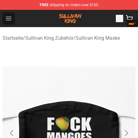
FREE
shipping on orders over $100
Sullivan King Shop - Official Sullivan King Merchandise S
Open menu
Startseite
/
Sullivan King Zubehör
/
Sullivan King Maske