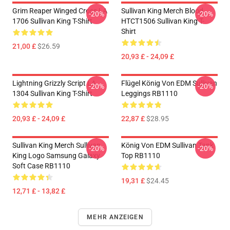
Grim Reaper Winged Cross LA
Sullivan King Merch Blood
-20%
-20%
1706 Sullivan King T-Shirt
HTCT1506 Sullivan King T-
Shirt
21,00 £
$26.59
20,93 £ - 24,09 £
Lightning Grizzly Script LA
Flügel König Von EDM Sullivan
-20%
-20%
1304 Sullivan King T-Shirt
Leggings RB1110
20,93 £ - 24,09 £
22,87 £
$28.95
Sullivan King Merch Sullivan
König Von EDM Sullivan Tank
-20%
-20%
King Logo Samsung Galaxy
Top RB1110
Soft Case RB1110
19,31 £
$24.45
12,71 £ - 13,82 £
MEHR ANZEIGEN