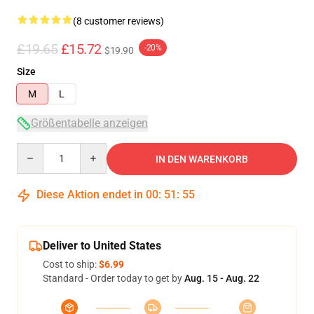
(8 customer reviews)
£19.65
£15.72
-20%
$19.90
Size
M
L
Größentabelle anzeigen
Quantity
IN DEN WARENKORB
Diese Aktion endet in
00
:
51
:
54
Deliver to United States
Cost to ship:
$6.99
Standard - Order today to get by
Aug. 15 - Aug. 22