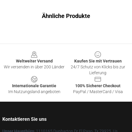
Ähnliche Produkte
Footer
Weltweiter Versand
Kaufen Sie mit Vertrauen
Wir versenden in über 200 Länder
24/7 Schutz von Klicks bis zur
Lieferung
Internationale Garantie
100% Sicherer Checkout
Im Nutzungsland angeboten
PayPal / MasterCard / Visa
Kontaktieren Sie uns
Unser Hauptbüro
: 1110165 Dunbarton Dr El Paso, Tx 79925, Us