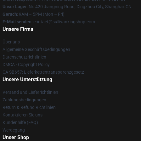
Unser Lager
: Nr. 420 Jiangning Road, Dingzhou City, Shanghai, CN
Geruch
: 9AM – 5PM (Mon – Fri)
E-Mail senden
: contact@sullivankingshop.com
Unsere Firma
Über uns
Allgemeine Geschäftsbedingungen
Datenschutzrichtlinien
DMCA - Copyright Policy
CA SB657: Lieferkettentransparenzgesetz
Unsere Unterstützung
Versand und Lieferrichtlinien
Zahlungsbedingungen
Return & Refund Richtlinien
Kontaktieren Sie uns
Kundenhilfe (FAQ)
Werdegang
Unser Shop