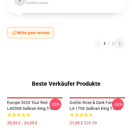
F
Verified owner
Write your review
1
/
2
Beste Verkäufer Produkte
Europe 2026 Tour Red
Gothic Rose & Dark Fantasy
-20%
-20%
LA0308 Sullivan King T-Shirt
LA 1706 Sullivan King T-Shirt
20,93 £ - 24,09 £
21,00 £
$26.59