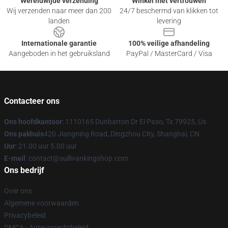
Wereldwijde verzending
Winkel met vertrouwen
Wij verzenden naar meer dan 200
24/7 beschermd van klikken tot
landen
levering
Internationale garantie
100% veilige afhandeling
Aangeboden in het gebruiksland
PayPal / MasterCard / Visa
Contacteer ons
Ons hoofdkantoor
: 1110165 Dunbarton Dr El Paso, Tx 79925, Us
Ons pakhuis
420 Jiangning Road, Dingzhou City, Shanghai, CN
Uur
: 21.00 uur 5.00 uur
E-mail
: contact@sullivankingshop.com
Ons bedrijf
Over ons
Algemene voorwaarden
Privacybeleid
DMCA - Auteursrechtbeleid