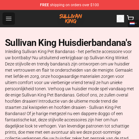
FREE
shipping on orders over $100
Sullivan King Shop - Official Sullivan King Merchandise S
Open menu
Sullivan King Huisdierbandana's
Inleiding Sullivan King Pet Bandanas - het perfecte accessoire voor
uw bontbaby! Nu uitsluitend verkrijgbaar op Sullivan King Winkel.
Deze stijlvolle en trendy bandana's zijn ontworpen om uw huisdier
met vertrouwen en flair te onderscheiden van de menigte. Gemaakt
met liefde en zorg, onze hoogwaardige materialen zorgen voor
ultiem comfort voor uw vierbenige vriend terwijl ze hun unieke
persoonlijkheid tonen. Verhoog uw huisdier mode spel vandaag met
de enige Sullivan King Pet Bandanas. Geloof ons, ze zullen overal
hoofden draaien! Introductie van de ultieme mode trend die
staarten zal kwispelen en hoofden draaien - Sullivan King Pet
Bandanas! Of je harige metgezel nu een dappere doggo of een
fantastische kat, deze stijlvolle accessoires zijn hier om hun
dagelijkse look te verhogen. Van levendige patronen tot schattige
prints, doe mee met een avontuur als we deze poot-sommige
collectie verkennen die uw huisdier zeker het gesprek van de stad