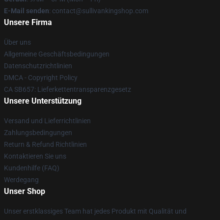
E-Mail senden
: contact@sullivankingshop.com
Unsere Firma
Über uns
Allgemeine Geschäftsbedingungen
Datenschutzrichtlinien
DMCA - Copyright Policy
CA SB657: Lieferkettentransparenzgesetz
Unsere Unterstützung
Versand und Lieferrichtlinien
Zahlungsbedingungen
Return & Refund Richtlinien
Kontaktieren Sie uns
Kundenhilfe (FAQ)
Werdegang
Unser Shop
Unser erstklassiges Team hat jedes Produkt mit Qualität und