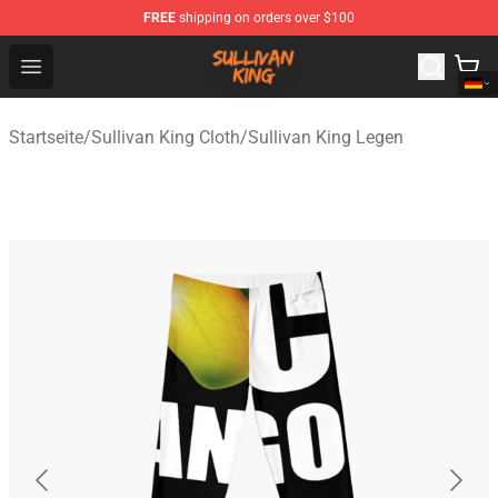
FREE
shipping on orders over $100
Sullivan King Shop - Official Sullivan King Merchandise S
Open menu
Startseite
/
Sullivan King Cloth
/
Sullivan King Legen