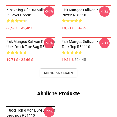
KING King Of EDM Sullivan
Fick Mangos Sullivan King
-20%
-20%
Pullover Hoodie
Puzzle RB1110
33,93 £ - 39,46 £
18,88 £ - 34,36 £
Fick Mangos Sullivan King Alle
Fick Mangos Sullivan King
-20%
-20%
Über Druck Tote Bag RB1110
Tank Top RB1110
19,71 £ - 23,66 £
19,31 £
$24.45
MEHR ANZEIGEN
Ähnliche Produkte
Flügel König Von EDM Sullivan
-20%
Leggings RB1110