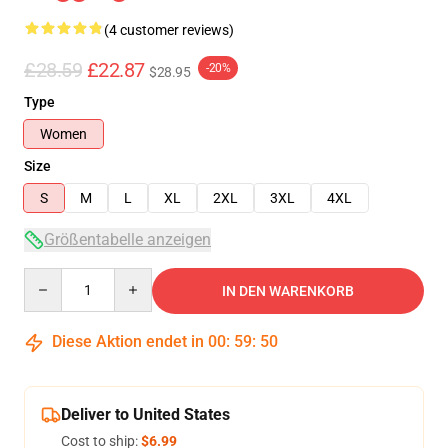
(4 customer reviews)
£28.59
£22.87
-20%
$28.95
Type
Women
Size
S
M
L
XL
2XL
3XL
4XL
Größentabelle anzeigen
Quantity
IN DEN WARENKORB
Diese Aktion endet in
00
:
59
:
50
Deliver to United States
Cost to ship:
$6.99