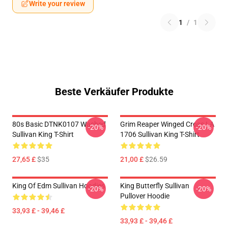
Write your review
1
/
1
Beste Verkäufer Produkte
80s Basic DTNK0107 Washed
Grim Reaper Winged Cross LA
-20%
-20%
Sullivan King T-Shirt
1706 Sullivan King T-Shirt
27,65 £
$35
21,00 £
$26.59
King Of Edm Sullivan Hoodies
King Butterfly Sullivan
-20%
-20%
Pullover Hoodie
33,93 £ - 39,46 £
33,93 £ - 39,46 £