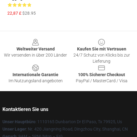
22,87 £
$28.95
Footer
Weltweiter Versand
Kaufen Sie mit Vertrauen
Wir versenden in über 200 Länder
24/7 Schutz von Klicks bis zur
Lieferung
Internationale Garantie
100% Sicherer Checkout
Im Nutzungsland angeboten
PayPal / MasterCard / Visa
Kontaktieren Sie uns
Unser Hauptbüro
: 1110165 Dunbarton Dr El Paso, Tx 79925, Us
Unser Lager
: Nr. 420 Jiangning Road, Dingzhou City, Shanghai, CN
Geruch
: 9AM – 5PM (Mon – Fri)