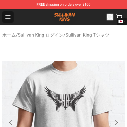
FREE
shipping on orders over $100
Sullivan King Shop - Official Sullivan King Merchandise S
Open menu
ホーム
/
Sullivan King ログイン
/
Sullivan King Tシャツ