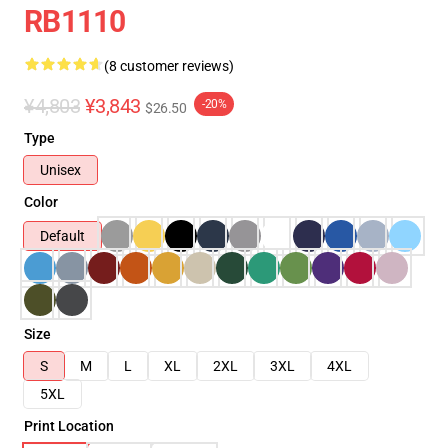
RB1110
(8 customer reviews)
¥4,803
¥3,843
-20%
$26.50
Type
Unisex
Color
Default
Size
S
M
L
XL
2XL
3XL
4XL
5XL
Print Location