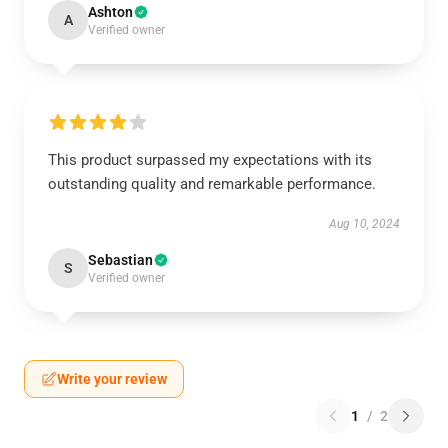
Ashton
A
Verified owner
This product surpassed my expectations with its
outstanding quality and remarkable performance.
Aug 10, 2024
Sebastian
S
Verified owner
Write your review
1
/
2