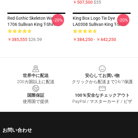
￥507,500
$35
Red Gothic Skeleton Wash LA
King Box Logo Tie Dye
-20%
-20%
1706 Sullivan King T-Shirt
LA0308 Sullivan King T-Shirt
￥385,555
$26.59
￥384,250 - ￥442,250
Footer
世界中に配送
安心してお買い物
200カ国以上に配送
クリックから配送まで24/7保護
国際保証
100％安全なチェックアウト
使用国で提供
PayPal / マスターカード / ビザ
お問い合わせ