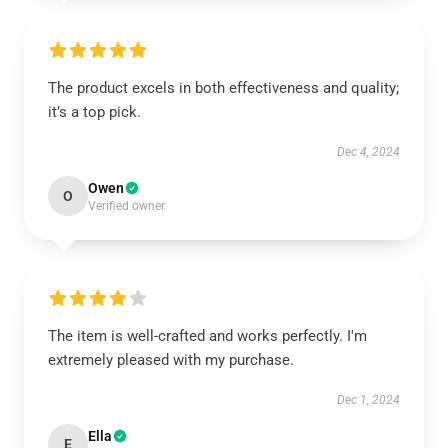
The product excels in both effectiveness and quality;
it’s a top pick.
Dec 4, 2024
Owen
O
Verified owner
The item is well-crafted and works perfectly. I'm
extremely pleased with my purchase.
Dec 1, 2024
Ella
E