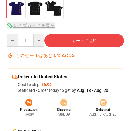
サイズガイドを見る
Quantity
カートに追加
このセールはあと
04
:
33
:
54
Deliver to United States
Cost to ship:
$6.99
Standard - Order today to get by
Aug. 13 - Aug. 20
Production
Shipping
Delivered
Today
Aug. 09
Aug. 13 - Aug. 20