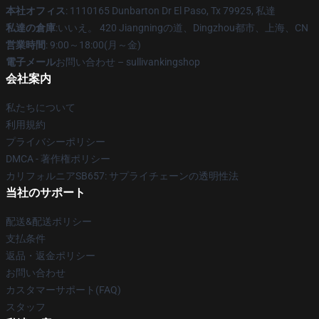
本社オフィス
: 1110165 Dunbarton Dr El Paso, Tx 79925, 私達
私達の倉庫
:いいえ。 420 Jiangningの道、Dingzhou都市、上海、CN
営業時間
: 9:00～18:00(月～金)
電子メール
お問い合わせ – sullivankingshop
会社案内
私たちについて
利用規約
プライバシーポリシー
DMCA - 著作権ポリシー
カリフォルニアSB657: サプライチェーンの透明性法
当社のサポート
配送&配送ポリシー
支払条件
返品・返金ポリシー
お問い合わせ
カスタマーサポート(FAQ)
スタッフ