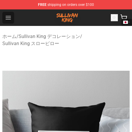
FREE
shipping on orders over $100
Sullivan King Shop - Official Sullivan King Merchandise S
Open menu
ホーム
/
Sullivan King デコレーション
/
Sullivan King スローピロー