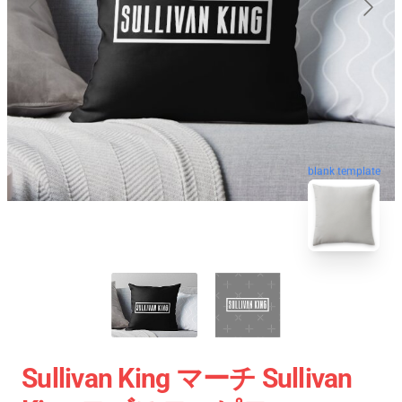
blank template
Sullivan King マーチ Sullivan