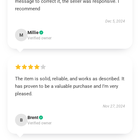
message to correct it, the seller was responsive. I
recommend
Dec 5, 2024
Millie
M
Verified owner
The item is solid, reliable, and works as described. It
has proven to be a valuable purchase and I’m very
pleased.
Nov 27, 2024
Brent
B
Verified owner