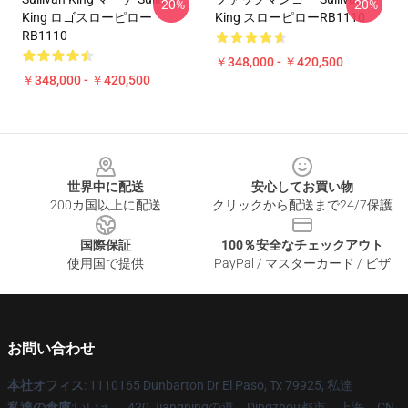
-20%
-20%
King ロゴスローピロー
King スローピローRB1110
RB1110
￥348,000 - ￥420,500
￥348,000 - ￥420,500
Footer
世界中に配送
安心してお買い物
200カ国以上に配送
クリックから配送まで24/7保護
国際保証
100％安全なチェックアウト
使用国で提供
PayPal / マスターカード / ビザ
お問い合わせ
本社オフィス
: 1110165 Dunbarton Dr El Paso, Tx 79925, 私達
私達の倉庫
:いいえ。 420 Jiangningの道、Dingzhou都市、上海、CN