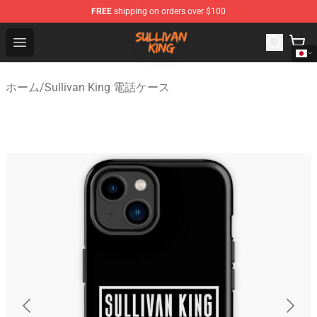
FREE
shipping on orders over $100
Sullivan King Shop - Official Sullivan King Merchandise S
Open menu
ホーム
/
Sullivan King 電話ケース