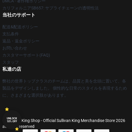
DMCA - 著作権ポリシー
カリフォルニアSB657: サプライチェーンの透明性法
当社のサポート
配送&配送ポリシー
支払条件
返品・返金ポリシー
お問い合わせ
カスタマーサポート(FAQ)
スタッフ
私達の店
弊社の世界トップクラスのチームは、品質と美を念頭に置いて、各
製品をデザインしました。 個性的な日常のスタイルを表現するため
に、さまざまな選択肢があります。
UNLOCK
© Sullivan King Shop - Official Sullivan King Merchandise Store 2026
10% OFF
all rights reserved