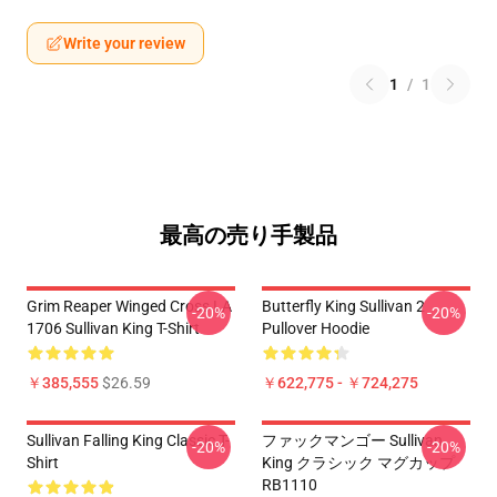
Write your review
1
/
1
最高の売り手製品
Grim Reaper Winged Cross LA
Butterfly King Sullivan 2
-20%
-20%
1706 Sullivan King T-Shirt
Pullover Hoodie
￥385,555
$26.59
￥622,775 - ￥724,275
Sullivan Falling King Classic T-
ファックマンゴー Sullivan
-20%
-20%
Shirt
King クラシック マグカップ
RB1110