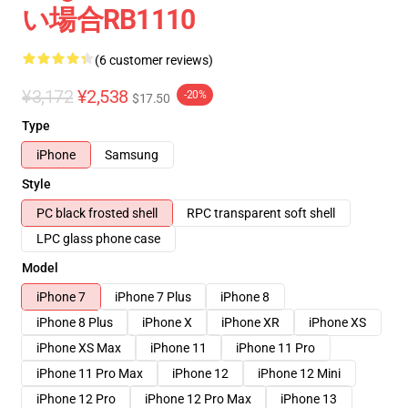
い場合RB1110
(6 customer reviews)
¥3,172
¥2,538
-20%
$17.50
Type
iPhone
Samsung
Style
PC black frosted shell
RPC transparent soft shell
LPC glass phone case
Model
iPhone 7
iPhone 7 Plus
iPhone 8
iPhone 8 Plus
iPhone X
iPhone XR
iPhone XS
iPhone XS Max
iPhone 11
iPhone 11 Pro
iPhone 11 Pro Max
iPhone 12
iPhone 12 Mini
iPhone 12 Pro
iPhone 12 Pro Max
iPhone 13