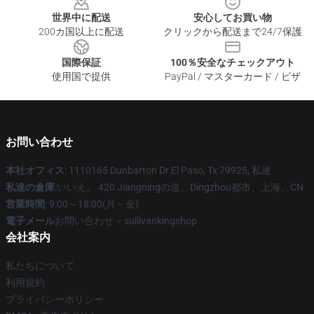
世界中に配送
安心してお買い物
200カ国以上に配送
クリックから配送まで24/7保護
国際保証
100％安全なチェックアウト
使用国で提供
PayPal / マスターカード / ビザ
お問い合わせ
本社オフィス
: 1110165 Dunbarton Dr El Paso, Tx 79925, 私達
私達の倉庫
:いいえ。 420 Jiangningの道、Dingzhou都市、上海、CN
営業時間
: 9:00～18:00(月～金)
電子メール
お問い合わせ – sullivankingshop
会社案内
私たちについて
利用規約
プライバシーポリシー