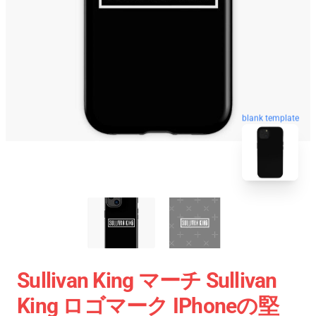
blank template
Sullivan King マーチ Sullivan
King ロゴマーク IPhoneの堅