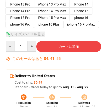
iPhone 13 Pro
iPhone 13 Pro Max
iPhone 14
iPhone 14 Pro
iPhone 14 Pro Max
iPhone 15
iPhone 15 Pro
iPhone 15 Pro Max
iphone 16
iphone 16 Pro
iphone 16 Plus
iphone 16 Pro Max
サイズガイドを見る
Quantity
カートに追加
このセールはあと
04
:
41
:
54
Deliver to United States
Cost to ship:
$6.99
Standard - Order today to get by
Aug. 15 - Aug. 22
Production
Shipping
Delivered
Today
Aug. 11
Aug. 15 - Aug. 22