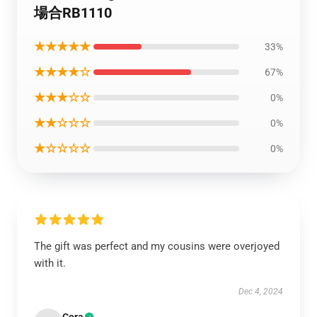
場合RB1110
★★★★★
33%
★★★★☆
67%
★★★☆☆
0%
★★☆☆☆
0%
★☆☆☆☆
0%
The gift was perfect and my cousins were overjoyed
with it.
Dec 4, 2024