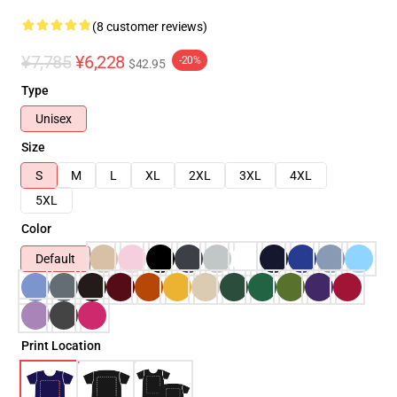
(8 customer reviews)
¥7,785
¥6,228
-20%
$42.95
Type
Unisex
Size
S
M
L
XL
2XL
3XL
4XL
5XL
Color
Default
Print Location