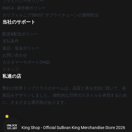
プライバシーポリシー
DMCA - 著作権ポリシー
カリフォルニアSB657: サプライチェーンの透明性法
当社のサポート
配送&配送ポリシー
支払条件
返品・返金ポリシー
お問い合わせ
カスタマーサポート(FAQ)
スタッフ
私達の店
弊社の世界トップクラスのチームは、品質と美を念頭に置いて、各
製品をデザインしました。 個性的な日常のスタイルを表現するため
に、さまざまな選択肢があります。
UNLOCK
© Sullivan King Shop - Official Sullivan King Merchandise Store 2026
10% OFF