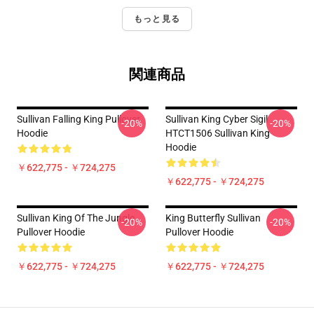
もっと見る
関連商品
Sullivan Falling King Pullover
Sullivan King Cyber Sigil
-20%
-20%
Hoodie
HTCT1506 Sullivan King
Hoodie
￥622,775 - ￥724,275
￥622,775 - ￥724,275
Sullivan King Of The Jungle
King Butterfly Sullivan
-20%
-20%
Pullover Hoodie
Pullover Hoodie
￥622,775 - ￥724,275
￥622,775 - ￥724,275