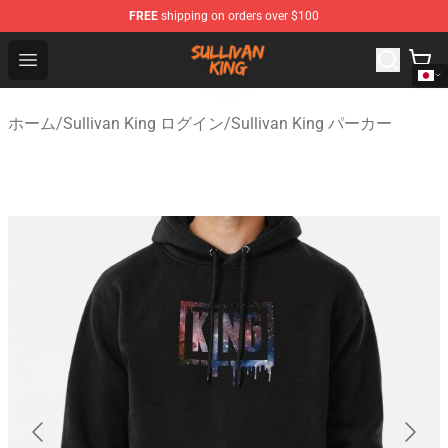
FREE
shipping on orders over $100
Sullivan King Shop - Official Sullivan King Merchandise S
Open menu
ホーム
/
Sullivan King ログイン
/
Sullivan King パーカー