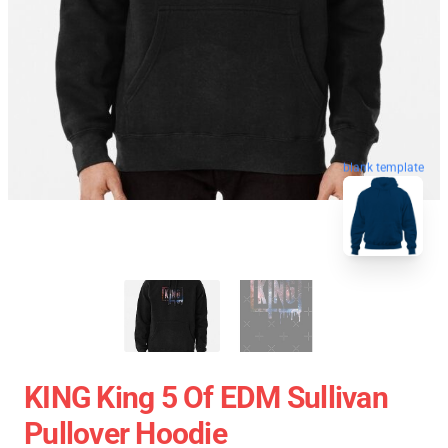
blank template
KING King 5 Of EDM Sullivan
Pullover Hoodie