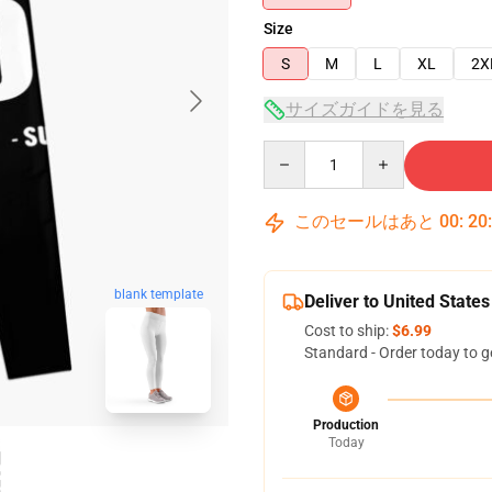
Size
S
M
L
XL
2X
サイズガイドを見る
Quantity
このセールはあと
00
:
20
blank template
Deliver to United States
Cost to ship:
$6.99
Standard - Order today to g
Production
Today