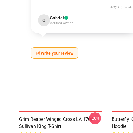
Aug 13, 2024
Gabriel
G
Verified owner
Write your review
-20%
Grim Reaper Winged Cross LA 1706
Butterfly 
Sullivan King T-Shirt
Hoodie