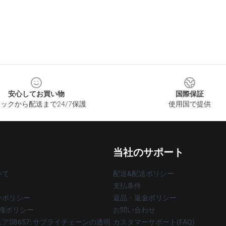
安心してお買い物
国際保証
ックから配送まで24/7保護
使用国で提供
当社のサポート
いて
配送&配送ポリシー
支払条件
ーポリシー
返品・返金ポリシー
著作権ポリシー
お問い合わせ
アSB657: サプライチェーンの透明
カスタマーサポート(FAQ)