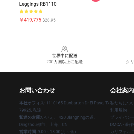
Leggings RB1110
￥419,775
$28.95
Footer
世界中に配送
200カ国以上に配送
クリ
お問い合わせ
会社案内
本社オフィス
: 1110165 Dunbarton Dr El Paso, Tx
私たちにつ
79925, 私達
利用規約
私達の倉庫
:いいえ。 420 Jiangningの道、
プライバシ
Dingzhou都市、上海、CN
DMCA - 
営業時間
: 9:00～18:00(月～金)
カリフォルニ