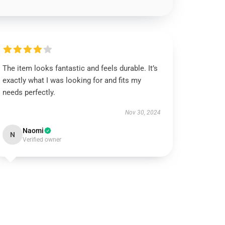
The item looks fantastic and feels durable. It’s
exactly what I was looking for and fits my
needs perfectly.
Nov 30, 2024
Naomi
N
Verified owner