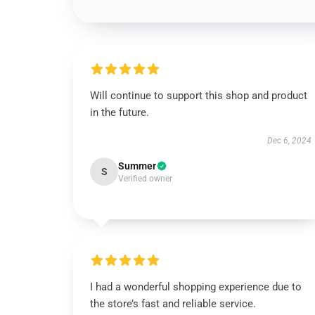
Will continue to support this shop and product
in the future.
Dec 6, 2024
Summer
S
Verified owner
I had a wonderful shopping experience due to
the store’s fast and reliable service.