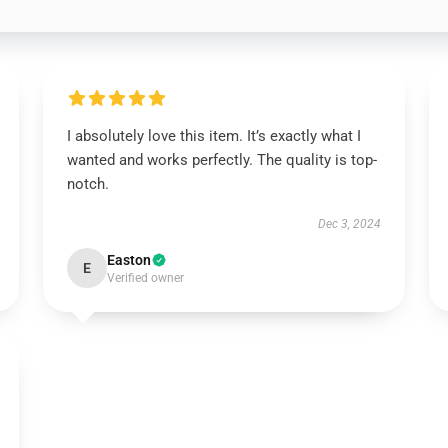
I absolutely love this item. It’s exactly what I
wanted and works perfectly. The quality is top-
notch.
Dec 3, 2024
Easton
E
Verified owner