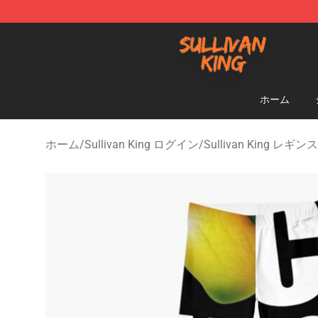
Sullivan King Shop - Official Sullivan King Merchandis
ホーム
ホーム
/
Sullivan King ログイン
/
Sullivan King レギンス