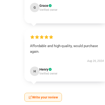
Grace
G
Verified owner
Affordable and high-quality, would purchase
again.
Aug 26, 2024
Henry
H
Verified owner
Write your review