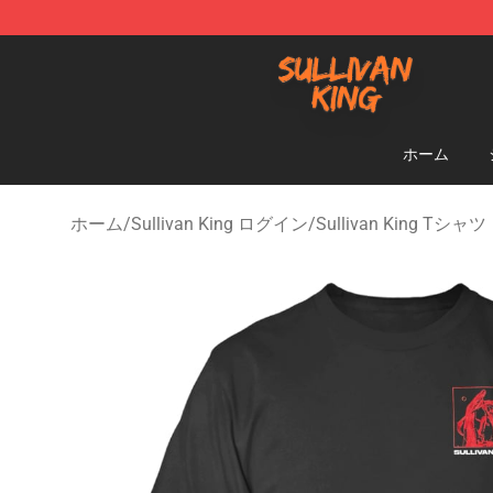
Sullivan King Shop - Official Sullivan King Merchandis
ホーム
ホーム
/
Sullivan King ログイン
/
Sullivan King Tシャツ