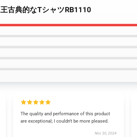
livanの王古典的なTシャツRB1110
The quality and performance of this product
are exceptional; I couldn’t be more pleased.
Nov 30, 2024