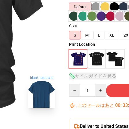
Default
Size
S
M
L
XL
2X
Print Location
サイズガイドを見る
blank template
Quantity
このセールはあと
00
:
33
Deliver to United States