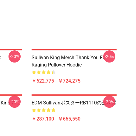
-20%
-20%
s
Sullivan King Merch Thank You For
Raging Pullover Hoodie
￥622,775 - ￥724,275
-20%
-20%
n King ロゴ
EDM SullivanポスターRB1110の王を翼
￥287,100 - ￥665,550