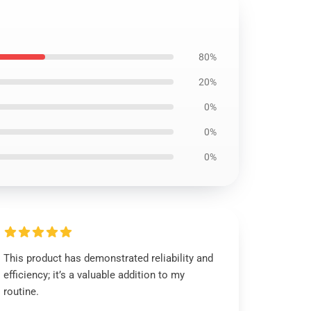
80%
20%
0%
0%
0%
This product has demonstrated reliability and
efficiency; it’s a valuable addition to my
routine.