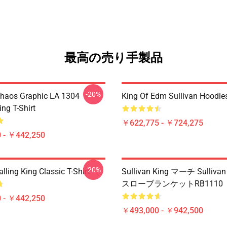
最高の売り手製品
-20%
aos Graphic LA 1304
King Of Edm Sullivan Hoodie
ing T-Shirt
￥622,775 - ￥724,275
 - ￥442,250
-20%
alling King Classic T-Shirt
Sullivan King マーチ Sulliva
スローブランケットRB1110
 - ￥442,250
￥493,000 - ￥942,500