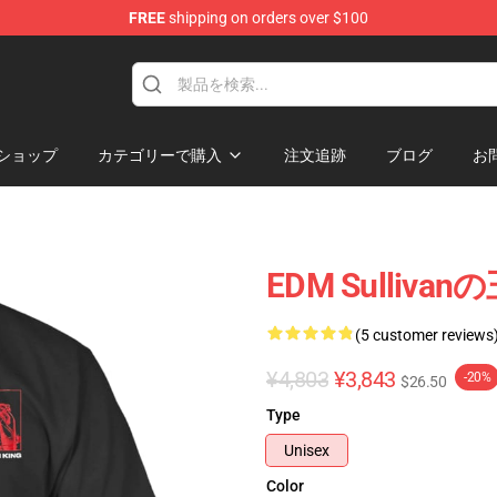
FREE
shipping on orders over $100
e Store
ショップ
カテゴリーで購入
注文追跡
ブログ
お
EDM Sulliv
(5 customer reviews
¥4,803
¥3,843
-20%
$26.50
Type
Unisex
Color