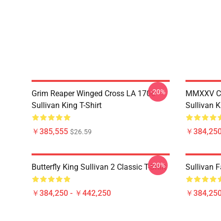
-20%
Grim Reaper Winged Cross LA 1706
MMXXV Ch
Sullivan King T-Shirt
Sullivan K
￥385,555
￥384,250
$26.59
-20%
Butterfly King Sullivan 2 Classic T-Shirt
Sullivan F
￥384,250 - ￥442,250
￥384,250