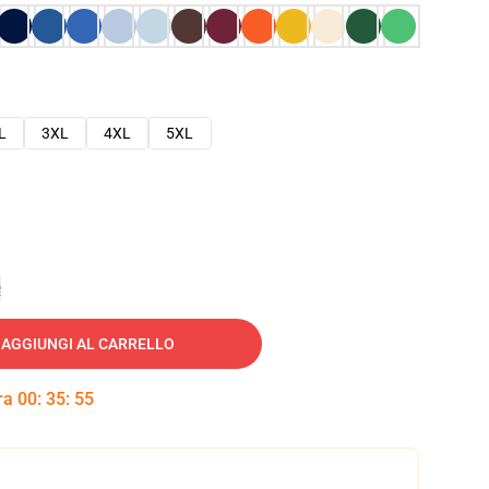
L
3XL
4XL
5XL
e
AGGIUNGI AL CARRELLO
tra
00
:
35
:
54