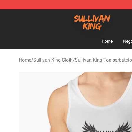
Sullivan King Shop - Official Sullivan King Merchandis
Home
Nego
Home
/
Sullivan King Cloth
/
Sullivan King Top serbatoio