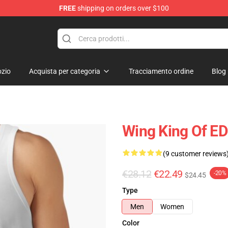
FREE
shipping on orders over $100
e Store
zio
Acquista per categoria
Tracciamento ordine
Blog
Wing King Of E
(9 customer reviews
€28.12
€22.49
-20%
$24.45
Type
Men
Women
Color