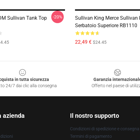
-20%
DM Sullivan Tank Top
Sullivan King Merce Sullivan
Serbatoio Superiore RB1110
22,49 €
4.45
$24.45
cquista in tutta sicurezza
Garanzia internazional
to 24/7 dai clic alla consegna
Offerto nel paese di utiliz
a azienda
Il nostro supporto
Condizioni di spedizione e consegna
dizioni
Termini di pagamento