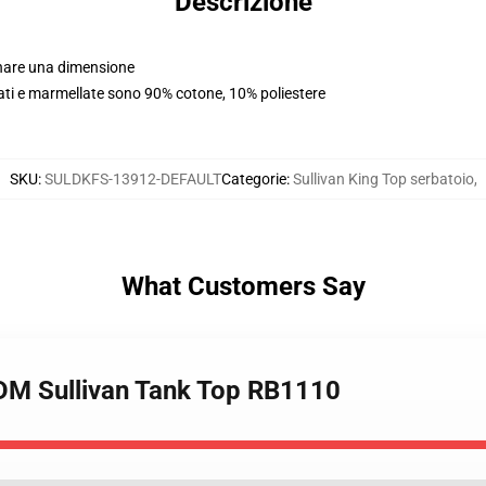
Descrizione
dinare una dimensione
ldati e marmellate sono 90% cotone, 10% poliestere
SKU
:
SULDKFS-13912-DEFAULT
Categorie
:
Sullivan King Top serbatoio
,
What Customers Say
EDM Sullivan Tank Top RB1110