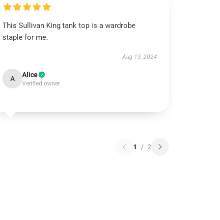
This Sullivan King tank top is a wardrobe
staple for me.
Aug 13, 2024
Alice
A
Verified owner
1
/
2