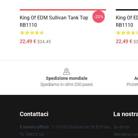
-20%
King Of EDM Sullivan Tank Top
King Of E
RB1110
RB1110
22,49 €
22,49 €
$24.45
$2
Footer
Spedizione mondiale
A
Spediamo in oltre 200 paesi
Protet
Contattaci
La nostr
Il nostro ufficio
: 1110165 Dunbarton Dr El Paso,
Su di noi
Tx 79925, Us
Termini e con