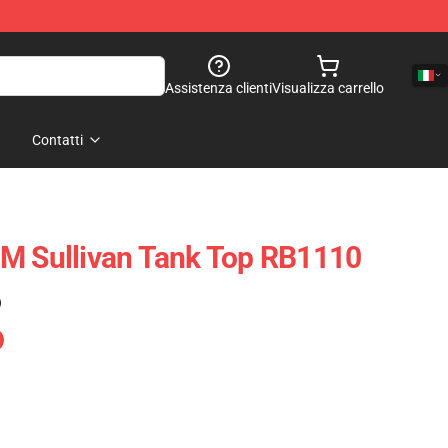
Assistenza clienti
Visualizza carrello
Contatti
DM Sullivan Tank Top RB1110
)