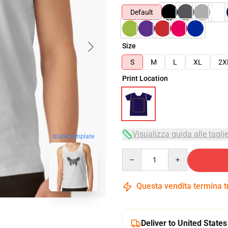
Default
Size
S
M
L
XL
2X
Print Location
Visualizza guida alle tagli
blank template
Quantity
Questa vendita termina 
Deliver to United States