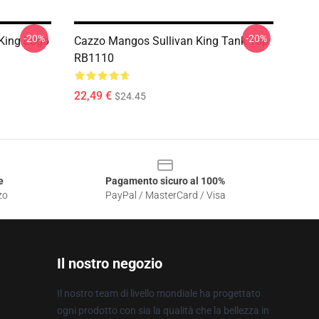
-20%
-20%
 King Logo
Cazzo Mangos Sullivan King Tank Top
RB1110
22,49 €
$24.45
e
Pagamento sicuro al 100%
zo
PayPal / MasterCard / Visa
Il nostro negozio
Il nostro team di livello mondiale ha progettato
ogni prodotto con sia la qualità che la bellezza in