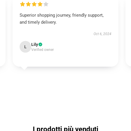
Superior shopping journey, friendly support,
and timely delivery.
Oct 6, 2024
Lily
L
Verified owner
I prodotti più venduti