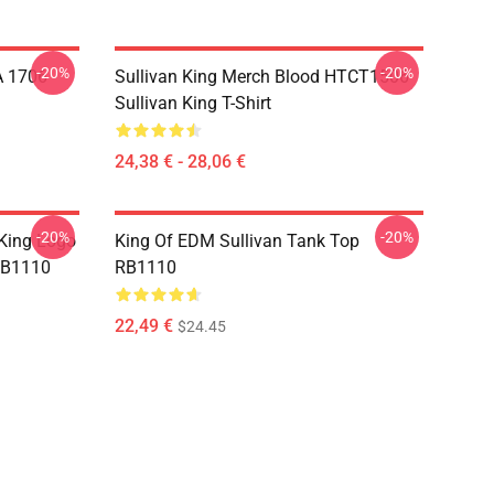
-20%
-20%
A 1706
Sullivan King Merch Blood HTCT1506
Sullivan King T-Shirt
24,38 € - 28,06 €
-20%
-20%
 King Logo
King Of EDM Sullivan Tank Top
RB1110
RB1110
22,49 €
$24.45