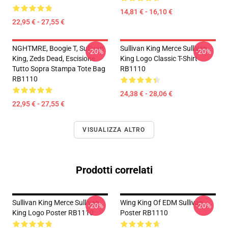
14,81 € - 16,10 €
22,95 € - 27,55 €
NGHTMRE, Boogie T, Sullivan
Sullivan King Merce Sullivan
-20%
-20%
King, Zeds Dead, Escisione
King Logo Classic T-Shirt
Tutto Sopra Stampa Tote Bag
RB1110
RB1110
24,38 € - 28,06 €
22,95 € - 27,55 €
VISUALIZZA ALTRO
Prodotti correlati
Sullivan King Merce Sullivan
Wing King Of EDM Sullivan
-20%
-20%
King Logo Poster RB1110
Poster RB1110