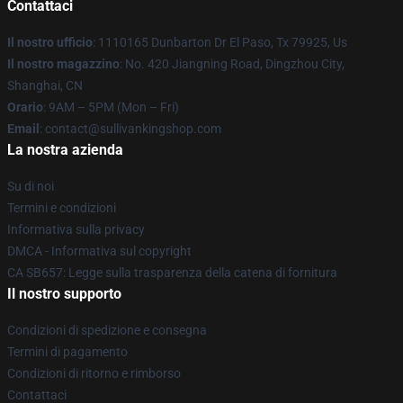
Contattaci
Il nostro ufficio
: 1110165 Dunbarton Dr El Paso, Tx 79925, Us
Il nostro magazzino
: No. 420 Jiangning Road, Dingzhou City,
Shanghai, CN
Orario
: 9AM – 5PM (Mon – Fri)
Email
: contact@sullivankingshop.com
La nostra azienda
Su di noi
Termini e condizioni
Informativa sulla privacy
DMCA - Informativa sul copyright
CA SB657: Legge sulla trasparenza della catena di fornitura
Il nostro supporto
Condizioni di spedizione e consegna
Termini di pagamento
Condizioni di ritorno e rimborso
Contattaci