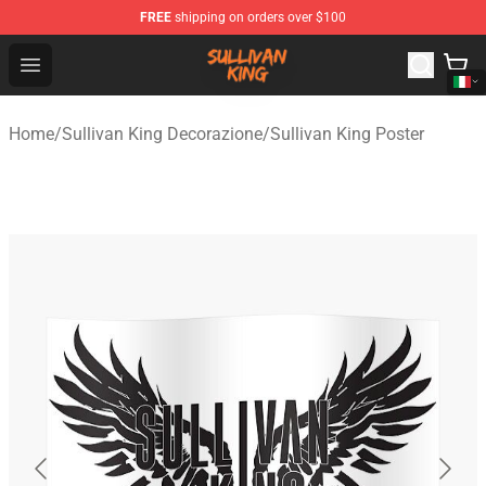
FREE
shipping on orders over $100
Sullivan King Shop - Official Sullivan King Merchandise S
Open menu
Home
/
Sullivan King Decorazione
/
Sullivan King Poster