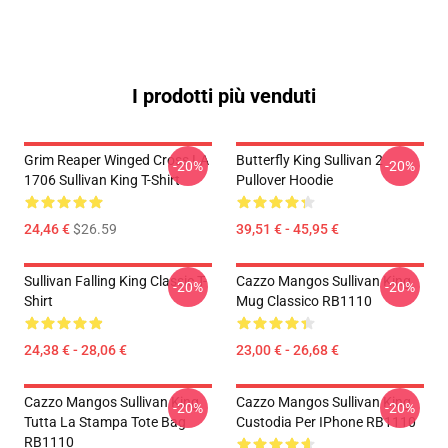
I prodotti più venduti
Grim Reaper Winged Cross LA
Butterfly King Sullivan 2
-20%
-20%
1706 Sullivan King T-Shirt
Pullover Hoodie
24,46 €
$26.59
39,51 € - 45,95 €
Sullivan Falling King Classic T-
Cazzo Mangos Sullivan King
-20%
-20%
Shirt
Mug Classico RB1110
24,38 € - 28,06 €
23,00 € - 26,68 €
Cazzo Mangos Sullivan King
Cazzo Mangos Sullivan King
-20%
-20%
Tutta La Stampa Tote Bag
Custodia Per IPhone RB1110
RB1110