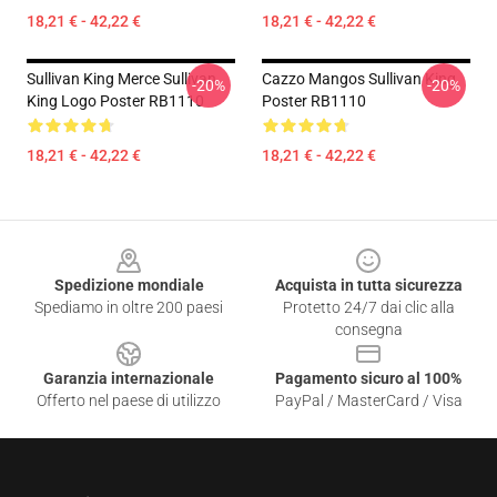
18,21 € - 42,22 €
18,21 € - 42,22 €
Sullivan King Merce Sullivan
Cazzo Mangos Sullivan King
-20%
-20%
King Logo Poster RB1110
Poster RB1110
18,21 € - 42,22 €
18,21 € - 42,22 €
Footer
Spedizione mondiale
Acquista in tutta sicurezza
Spediamo in oltre 200 paesi
Protetto 24/7 dai clic alla
consegna
Garanzia internazionale
Pagamento sicuro al 100%
Offerto nel paese di utilizzo
PayPal / MasterCard / Visa