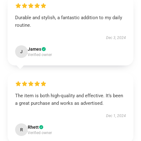
Durable and stylish, a fantastic addition to my daily
routine.
Dec 3, 2024
James
J
Verified owner
The item is both high-quality and effective. It’s been
a great purchase and works as advertised.
Dec 1, 2024
Rhett
R
Verified owner