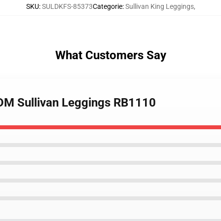
SKU
:
SULDKFS-85373
Categorie
:
Sullivan King Leggings
,
What Customers Say
EDM Sullivan Leggings RB1110