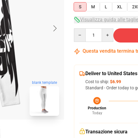
S
M
L
XL
2X
Visualizza guida alle tagli
Quantity
Questa vendita termina 
Deliver to United States
Cost to ship:
$6.99
blank template
Standard - Order today to g
Production
Today
Transazione sicura