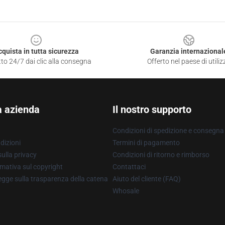
cquista in tutta sicurezza
Garanzia internazional
to 24/7 dai clic alla consegna
Offerto nel paese di utiliz
a azienda
Il nostro supporto
Condizioni di spedizione e consegna
dizioni
Termini di pagamento
ulla privacy
Condizioni di ritorno e rimborso
mativa sul copyright
Contattaci
gge sulla trasparenza della catena
Aiuto del cliente (FAQ)
Whosale