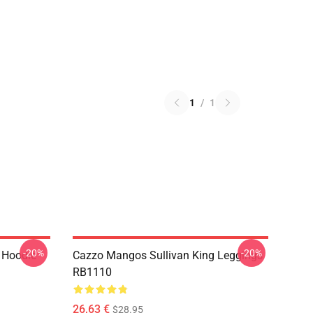
1
/
1
-20%
-20%
r Hoodie
Cazzo Mangos Sullivan King Leggings
RB1110
26,63 €
$28.95