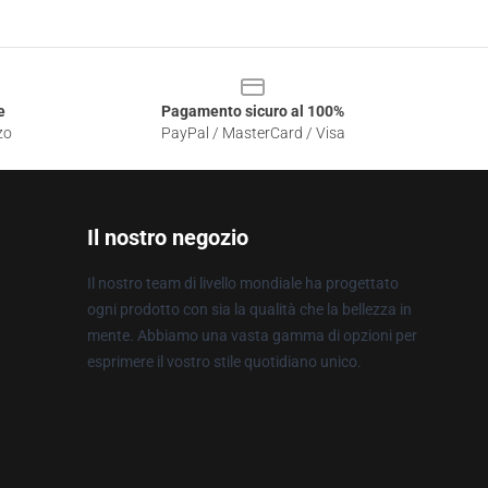
e
Pagamento sicuro al 100%
zo
PayPal / MasterCard / Visa
Il nostro negozio
Il nostro team di livello mondiale ha progettato
ogni prodotto con sia la qualità che la bellezza in
mente. Abbiamo una vasta gamma di opzioni per
esprimere il vostro stile quotidiano unico.