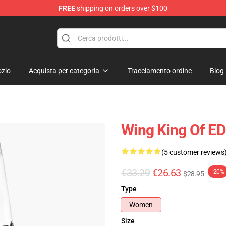
FREE
shipping on orders over $100
e Store
zio
Acquista per categoria
Tracciamento ordine
Blog
Wing King Of E
(5 customer reviews
€33.29
€26.63
-20%
$28.95
Type
Women
Size