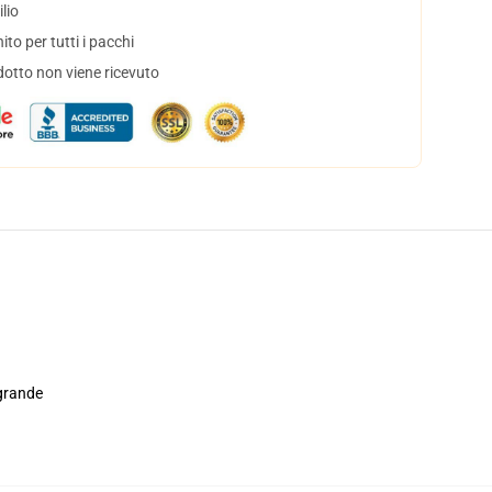
lio
to per tutti i pacchi
dotto non viene ricevuto
 grande