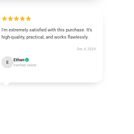
I'm extremely satisfied with this purchase. It's
high-quality, practical, and works flawlessly.
Dec 4, 2024
Ethan
E
Verified owner