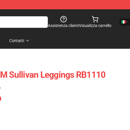
Assistenza clienti
Visualizza carrello
Contatti
DM Sullivan Leggings RB1110
)