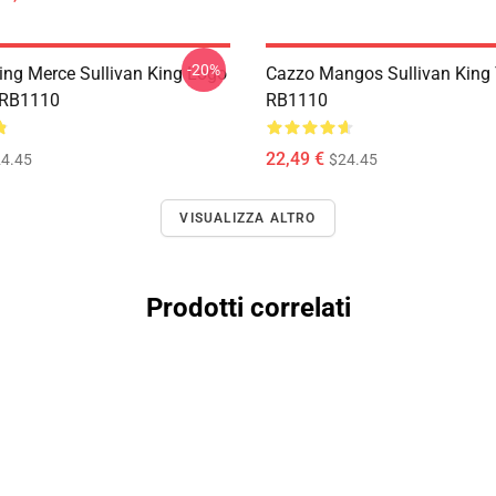
-20%
King Merce Sullivan King Logo
Cazzo Mangos Sullivan King
 RB1110
RB1110
22,49 €
4.45
$24.45
VISUALIZZA ALTRO
Prodotti correlati