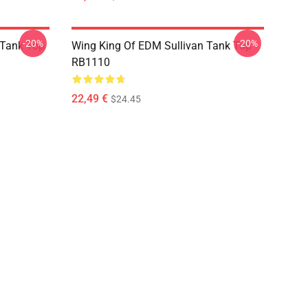
-20%
-20%
 Tank Top
Wing King Of EDM Sullivan Tank Top
RB1110
22,49 €
$24.45