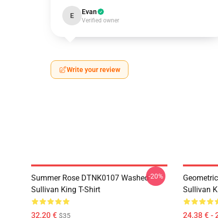
Evan
E
Verified owner
Write your review
-20%
Summer Rose DTNK0107 Washed
Geometric
Sullivan King T-Shirt
Sullivan K
32,20 €
24,38 € - 
$35