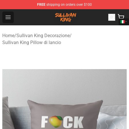
FREE
shipping on orders over $100
Sullivan King Shop - Official Sullivan King Merchandise S
Open menu
Home
/
Sullivan King Decorazione
/
Sullivan King Pillow di lancio