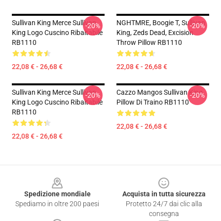
Sullivan King Merce Sullivan
NGHTMRE, Boogie T, Sullivan
-20%
-20%
King Logo Cuscino Ribaltabile
King, Zeds Dead, Excision
RB1110
Throw Pillow RB1110
22,08 € - 26,68 €
22,08 € - 26,68 €
Sullivan King Merce Sullivan
Cazzo Mangos Sullivan King
-20%
-20%
King Logo Cuscino Ribaltabile
Pillow Di Traino RB1110
RB1110
22,08 € - 26,68 €
22,08 € - 26,68 €
Footer
Spedizione mondiale
Acquista in tutta sicurezza
Spediamo in oltre 200 paesi
Protetto 24/7 dai clic alla
consegna