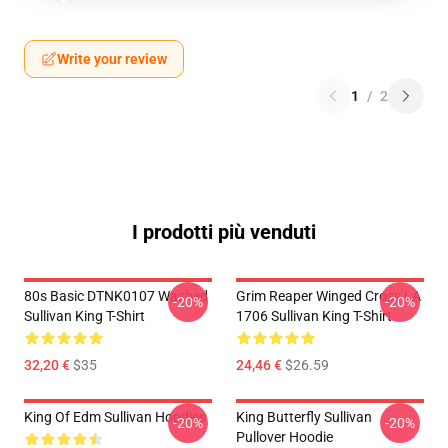
Write your review
1
/
2
I prodotti più venduti
80s Basic DTNK0107 Washed
Grim Reaper Winged Cross LA
-20%
-20%
Sullivan King T-Shirt
1706 Sullivan King T-Shirt
32,20 €
$35
24,46 €
$26.59
King Of Edm Sullivan Hoodies
King Butterfly Sullivan
-20%
-20%
Pullover Hoodie