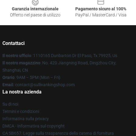
Garanzia internazionale
Pagamento sicuro al 100%
Offerto nel paese di utilizzo
PayPal / MasterCard / Visa
Contattaci
Il nostro ufficio
: 1110165 Dunbarton Dr El Paso, Tx 79925, Us
Il nostro magazzino
: No. 420 Jiangning Road, Dingzhou City,
Shanghai, CN
Orario
: 9AM – 5PM (Mon – Fri)
Email
: contact@sullivankingshop.com
La nostra azienda
Su di noi
Termini e condizioni
Informativa sulla privacy
DMCA - Informativa sul copyright
CA SB657: Legge sulla trasparenza della catena di fornitura