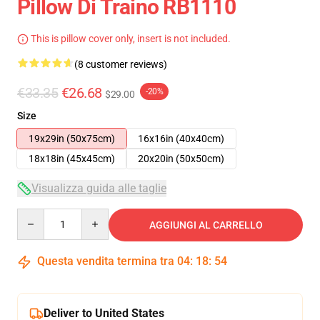
Pillow Di Traino RB1110
This is pillow cover only, insert is not included.
(8 customer reviews)
€33.35
€26.68
-20%
$29.00
Size
19x29in (50x75cm)
16x16in (40x40cm)
18x18in (45x45cm)
20x20in (50x50cm)
Visualizza guida alle taglie
Quantity
AGGIUNGI AL CARRELLO
Questa vendita termina tra
04
:
18
:
54
Deliver to United States