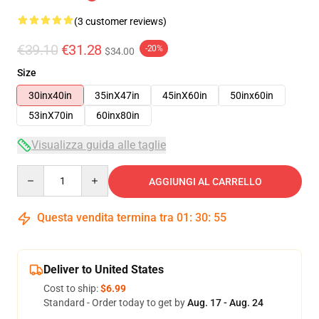
(3 customer reviews)
€39.10
€31.28
-20%
$34.00
Size
30inx40in
35inX47in
45inX60in
50inx60in
53inX70in
60inx80in
Visualizza guida alle taglie
Quantity
AGGIUNGI AL CARRELLO
Questa vendita termina tra
01
:
30
:
54
Deliver to United States
Cost to ship:
$6.99
Standard - Order today to get by
Aug. 17 - Aug. 24