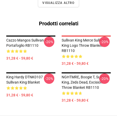
VISUALIZZA ALTRO
Prodotti correlati
Cazzo Mangos Sullivan King
Sullivan King Merce Sullivan
-20%
-20%
Portafoglio RB1110
King Logo Throw Blanket
RB1110
31,28 € - 59,80 €
31,28 € - 59,80 €
King Hardy DTNK0107
NGHTMRE, Boogie T, Sullivan
-20%
-20%
Sullivan King Blanket
King, Zeds Dead, Excision
Throw Blanket RB1110
31,28 € - 59,80 €
31,28 € - 59,80 €