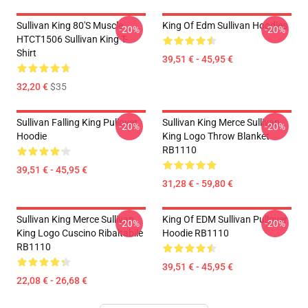
Sullivan King 80's Muscle
King Of Edm Sullivan Hoodies
-20%
-20%
HTCT1506 Sullivan King T-
Shirt
39,51 € - 45,95 €
32,20 €
$35
Sullivan Falling King Pullover
Sullivan King Merce Sullivan
-20%
-20%
Hoodie
King Logo Throw Blanket
RB1110
39,51 € - 45,95 €
31,28 € - 59,80 €
Sullivan King Merce Sullivan
King Of EDM Sullivan Pullover
-20%
-20%
King Logo Cuscino Ribaltabile
Hoodie RB1110
RB1110
39,51 € - 45,95 €
22,08 € - 26,68 €