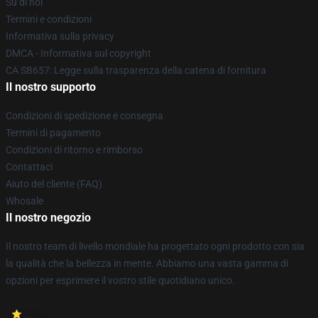
Su di noi
Termini e condizioni
Informativa sulla privacy
DMCA - Informativa sul copyright
CA SB657: Legge sulla trasparenza della catena di fornitura
Il nostro supporto
Condizioni di spedizione e consegna
Termini di pagamento
Condizioni di ritorno e rimborso
Contattaci
Aiuto del cliente (FAQ)
Whosale
Il nostro negozio
Il nostro team di livello mondiale ha progettato ogni prodotto con sia
la qualità che la bellezza in mente. Abbiamo una vasta gamma di
opzioni per esprimere il vostro stile quotidiano unico.