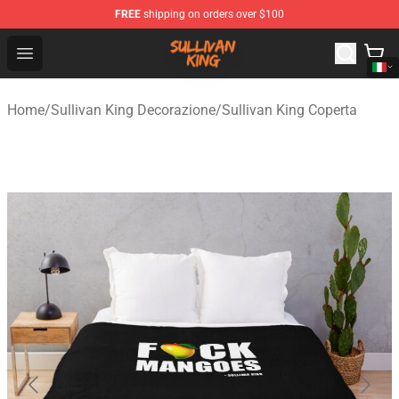
FREE
shipping on orders over $100
Sullivan King Shop - Official Sullivan King Merchandise S
Open menu
Home
/
Sullivan King Decorazione
/
Sullivan King Coperta