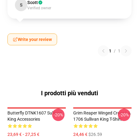
Scott
S
Verified owner
Write your review
1
/
1
I prodotti più venduti
Butterfly DTNK1607 Sullivan
Grim Reaper Winged Cross LA
-20%
-20%
King Accessories
1706 Sullivan King T-Shirt
23,69 € - 27,25 €
24,46 €
$26.59