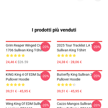
I prodotti più venduti
Grim Reaper Winged Cross LA
2025 Tour Tracklist LA 1304
-20%
-20%
1706 Sullivan King T-Shirt
Sullivan King T-Shirt
24,46 €
$26.59
24,38 € - 28,06 €
KING King 4 Of EDM Sullivan
Butterfly King Sullivan 2
-20%
-20%
Pullover Hoodie
Pullover Hoodie
39,51 € - 45,95 €
39,51 € - 45,95 €
Wing King Of EDM Sullivan
Cazzo Mangos Sullivan King
-20%
-20%