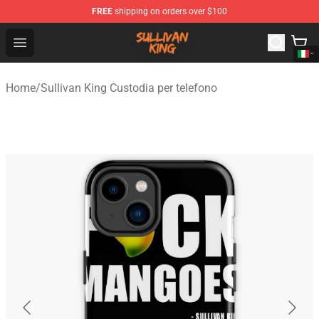
FREE
shipping on orders over $100
Sullivan King Shop - Official Sullivan King Merchandise S
Open menu
Home
/
Sullivan King Custodia per telefono