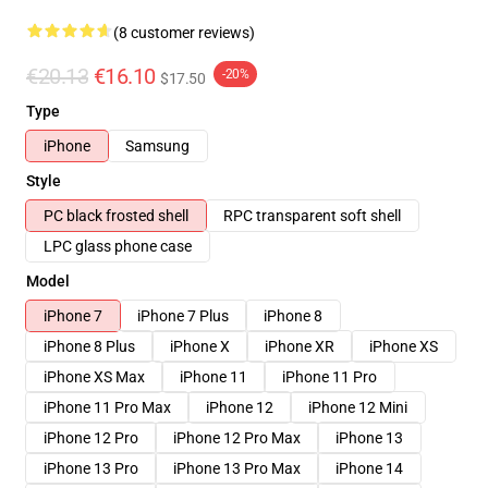
(8 customer reviews)
€20.13
€16.10
-20%
$17.50
Type
iPhone
Samsung
Style
PC black frosted shell
RPC transparent soft shell
LPC glass phone case
Model
iPhone 7
iPhone 7 Plus
iPhone 8
iPhone 8 Plus
iPhone X
iPhone XR
iPhone XS
iPhone XS Max
iPhone 11
iPhone 11 Pro
iPhone 11 Pro Max
iPhone 12
iPhone 12 Mini
iPhone 12 Pro
iPhone 12 Pro Max
iPhone 13
iPhone 13 Pro
iPhone 13 Pro Max
iPhone 14