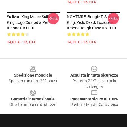
14,81 € - 16,10 €
Sullivan King Merce Sullivan
NGHTMRE, Boogie T, Sullivan
-20%
-20%
King Logo Custodia Per
King, Zeds Dead, Escisione
IPhone RB1110
IPhone Tough Case RB1110
14,81 € - 16,10 €
14,81 € - 16,10 €
Footer
Spedizione mondiale
Acquista in tutta sicurezza
Spediamo in oltre 200 paesi
Protetto 24/7 dai clic alla
consegna
Garanzia internazionale
Pagamento sicuro al 100%
Offerto nel paese di utilizzo
PayPal / MasterCard / Visa