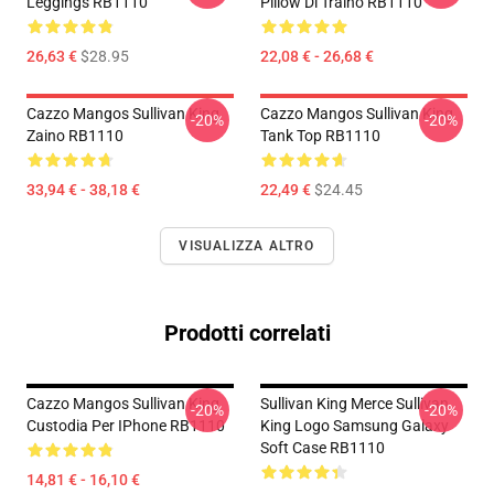
Leggings RB1110
Pillow Di Traino RB1110
26,63 €
$28.95
22,08 € - 26,68 €
Cazzo Mangos Sullivan King
Cazzo Mangos Sullivan King
-20%
-20%
Zaino RB1110
Tank Top RB1110
33,94 € - 38,18 €
22,49 €
$24.45
VISUALIZZA ALTRO
Prodotti correlati
Cazzo Mangos Sullivan King
Sullivan King Merce Sullivan
-20%
-20%
Custodia Per IPhone RB1110
King Logo Samsung Galaxy
Soft Case RB1110
14,81 € - 16,10 €