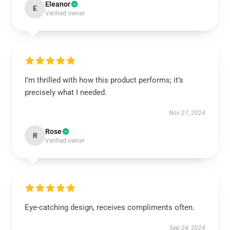
Eleanor
E
Verified owner
I’m thrilled with how this product performs; it’s
precisely what I needed.
Nov 27, 2024
Rose
R
Verified owner
Eye-catching design, receives compliments often.
Sep 24, 2024