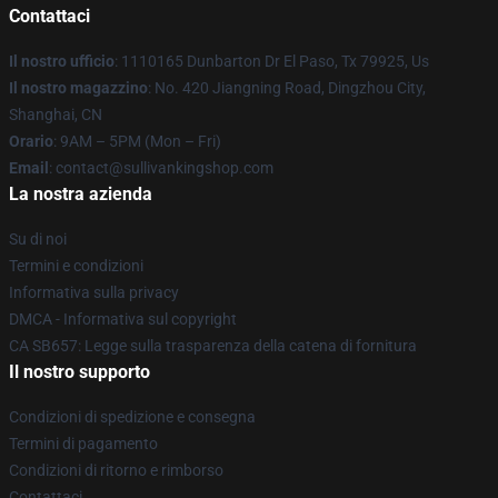
Contattaci
Il nostro ufficio
: 1110165 Dunbarton Dr El Paso, Tx 79925, Us
Il nostro magazzino
: No. 420 Jiangning Road, Dingzhou City,
Shanghai, CN
Orario
: 9AM – 5PM (Mon – Fri)
Email
: contact@sullivankingshop.com
La nostra azienda
Su di noi
Termini e condizioni
Informativa sulla privacy
DMCA - Informativa sul copyright
CA SB657: Legge sulla trasparenza della catena di fornitura
Il nostro supporto
Condizioni di spedizione e consegna
Termini di pagamento
Condizioni di ritorno e rimborso
Contattaci