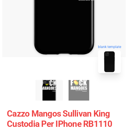
blank template
Cazzo Mangos Sullivan King
Custodia Per IPhone RB1110