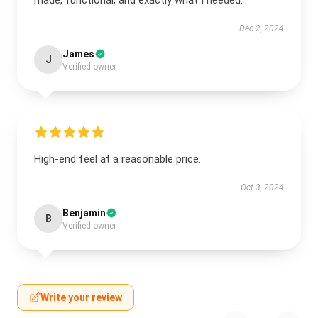
made, functional, and exactly what I needed.
Dec 2, 2024
James
J
Verified owner
High-end feel at a reasonable price.
Oct 3, 2024
Benjamin
B
Verified owner
Write your review