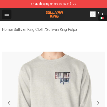
FREE
shipping on orders over $100
Sullivan King Shop - Official Sullivan King Merchandise St
Open menu
Home
/
Sullivan King Cloth
/
Sullivan King Felpa