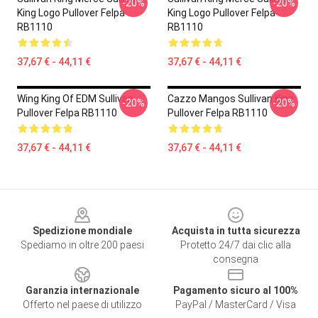
-20%
-20%
King Logo Pullover Felpa
King Logo Pullover Felpa
RB1110
RB1110
37,67 € - 44,11 €
37,67 € - 44,11 €
Wing King Of EDM Sullivan
Cazzo Mangos Sullivan King
-20%
-20%
Pullover Felpa RB1110
Pullover Felpa RB1110
37,67 € - 44,11 €
37,67 € - 44,11 €
Footer
Spedizione mondiale
Acquista in tutta sicurezza
Spediamo in oltre 200 paesi
Protetto 24/7 dai clic alla
consegna
Garanzia internazionale
Pagamento sicuro al 100%
Offerto nel paese di utilizzo
PayPal / MasterCard / Visa