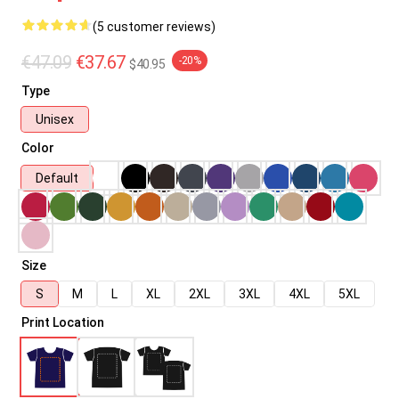
(5 customer reviews)
€47.09
€37.67
-20%
$40.95
Type
Unisex
Color
Default
Size
S
M
L
XL
2XL
3XL
4XL
5XL
Print Location