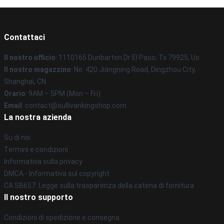
Contattaci
Il nostro ufficio
: 1110165 Dunbarton Dr El Paso, Tx 79925, Us
Il nostro magazzino
: No. 420 Jiangning Road, Dingzhou City,
Shanghai, CN
Orario
: 9AM – 5PM (Mon – Fri)
Email
: contact@sullivankingshop.com
La nostra azienda
Su di noi
Termini e condizioni
Informativa sulla privacy
DMCA - Informativa sul copyright
CA SB657: Legge sulla trasparenza della catena di fornitura
Il nostro supporto
Condizioni di spedizione e consegna