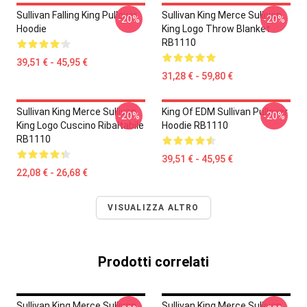
Sullivan Falling King Pullover
Sullivan King Merce Sullivan
-20%
-20%
Hoodie
King Logo Throw Blanket
RB1110
39,51 € - 45,95 €
31,28 € - 59,80 €
Sullivan King Merce Sullivan
King Of EDM Sullivan Pullover
-20%
-20%
King Logo Cuscino Ribaltabile
Hoodie RB1110
RB1110
39,51 € - 45,95 €
22,08 € - 26,68 €
VISUALIZZA ALTRO
Prodotti correlati
Sullivan King Merce Sullivan
Sullivan King Merce Sullivan