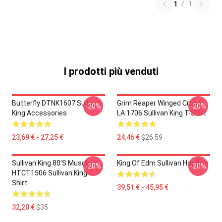
1
/
1
I prodotti più venduti
Butterfly DTNK1607 Sullivan
Grim Reaper Winged Cross
-20%
-20%
King Accessories
LA 1706 Sullivan King T-Shirt
23,69 € - 27,25 €
24,46 €
$26.59
Sullivan King 80's Muscle
King Of Edm Sullivan Hoodies
-20%
-20%
HTCT1506 Sullivan King T-
Shirt
39,51 € - 45,95 €
32,20 €
$35