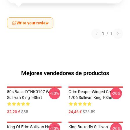
Write your review
1
/
1
Mejores vendedores de productos
80s Basic DTNK0107 Washed
Grim Reaper Winged Cross LA
-20%
-20%
Sullivan King T-Shirt
1706 Sullivan King T-Shirt
32,20 €
$35
24,46 €
$26.59
King Of Edm Sullivan Hoodies
King Butterfly Sullivan
-20%
-20%