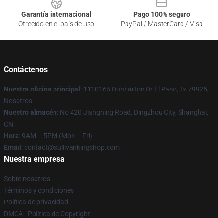
Garantía internacional
Pago 100% seguro
Ofrecido en el país de uso
PayPal / MasterCard / Visa
Contáctenos
Nuestra oficina principal
: 1110165 Dunbarton Dr El Paso, Tx 79925,
Nosotros
Nuestro almacén
: No 420 Jiangning Road, Dingzhou City, Shanghai,
CN
Hora
: 9AM – 5PM (Mon – Fri)
Email
: contact@sullivankingshop.com
Nuestra empresa
Sobre nosotros
Términos y condiciones
Política de privacidad
DMCA - Política de Copyright