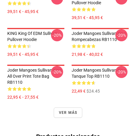
Pullover Hoodie
39,51 € - 45,95 €
39,51 € - 45,95 €
KING King Of EDM Sullivan
Joder Mangoes Sullivan King
-20%
-20%
Pullover Hoodie
Rompecabezas RB1110
39,51 € - 45,95 €
21,98 € - 40,02 €
Joder Mangoes Sullivan King
Joder Mangoes Sullivan King
-20%
-20%
All Over Print Tote Bag
Tanque Top RB1110
RB1110
22,49 €
$24.45
22,95 € - 27,55 €
VER MÁS