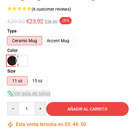
(6 customer reviews)
€29.90
€23.92
-20%
$26.00
Type
Ceramic Mug
Accent Mug
Color
Size
11 oz
15 oz
Ver guía de tallas
Quantity
AÑADIR AL CARRITO
Esta venta termina en
03
:
44
:
49