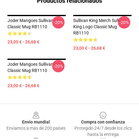
Productos relacionados
Joder Mangoes Sullivan King
Sullivan King Merch Sullivan
-20%
-20%
Classic Mug RB1110
King Logo Classic Mug
RB1110
23,00 € - 26,68 €
23,00 € - 26,68 €
Joder Mangoes Sullivan King
-20%
Classic Mug RB1110
23,00 € - 26,68 €
Footer
Envío mundial
Compra con confianza
Enviamos a más de 200 países
Protegido 24/7 desde los clics
hasta la entrega