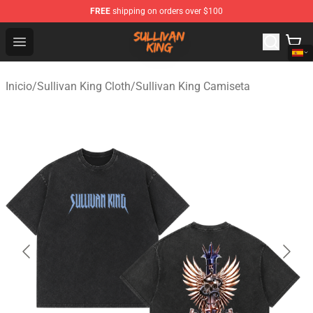
FREE
shipping on orders over $100
Sullivan King Shop - Official Sullivan King Merchandise S
Open menu
Inicio
/
Sullivan King Cloth
/
Sullivan King Camiseta