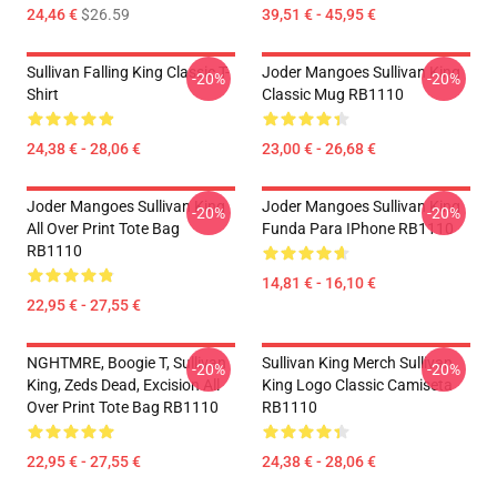
24,46 €
$26.59
39,51 € - 45,95 €
Sullivan Falling King Classic T-
Joder Mangoes Sullivan King
-20%
-20%
Shirt
Classic Mug RB1110
24,38 € - 28,06 €
23,00 € - 26,68 €
Joder Mangoes Sullivan King
Joder Mangoes Sullivan King
-20%
-20%
All Over Print Tote Bag
Funda Para IPhone RB1110
RB1110
14,81 € - 16,10 €
22,95 € - 27,55 €
NGHTMRE, Boogie T, Sullivan
Sullivan King Merch Sullivan
-20%
-20%
King, Zeds Dead, Excision All
King Logo Classic Camiseta
Over Print Tote Bag RB1110
RB1110
22,95 € - 27,55 €
24,38 € - 28,06 €