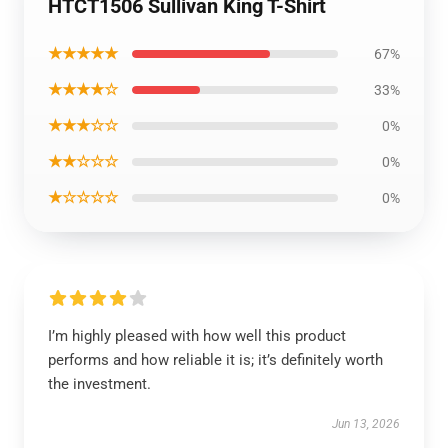
HTCT1506 Sullivan King T-Shirt
★★★★★
67%
★★★★☆
33%
★★★☆☆
0%
★★☆☆☆
0%
★☆☆☆☆
0%
I’m highly pleased with how well this product
performs and how reliable it is; it’s definitely worth
the investment.
Jun 13, 2026