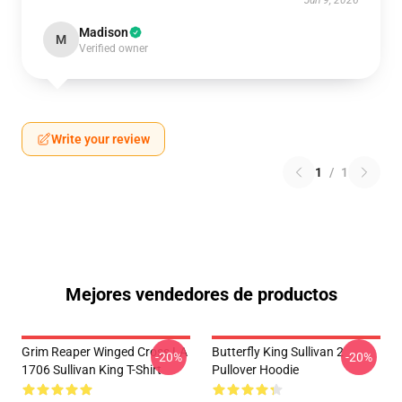
Jun 9, 2026
Madison
M
Verified owner
Write your review
1
/
1
Mejores vendedores de productos
Grim Reaper Winged Cross LA
Butterfly King Sullivan 2
-20%
-20%
1706 Sullivan King T-Shirt
Pullover Hoodie