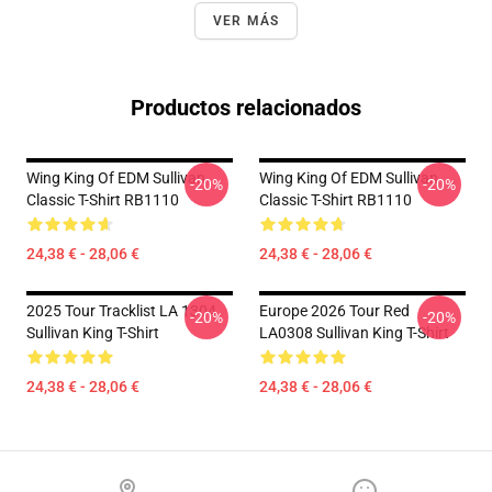
VER MÁS
Productos relacionados
Wing King Of EDM Sullivan
Wing King Of EDM Sullivan
-20%
-20%
Classic T-Shirt RB1110
Classic T-Shirt RB1110
24,38 € - 28,06 €
24,38 € - 28,06 €
2025 Tour Tracklist LA 1304
Europe 2026 Tour Red
-20%
-20%
Sullivan King T-Shirt
LA0308 Sullivan King T-Shirt
24,38 € - 28,06 €
24,38 € - 28,06 €
Footer