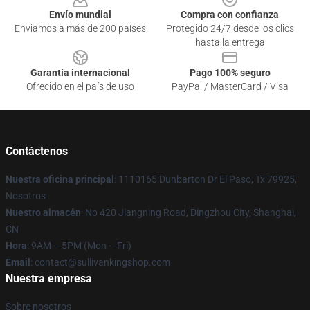
Envío mundial
Compra con confianza
Enviamos a más de 200 países
Protegido 24/7 desde los clics
hasta la entrega
Garantía internacional
Pago 100% seguro
Ofrecido en el país de uso
PayPal / MasterCard / Visa
Contáctenos
Nuestra oficina principal
: 1110165 Dunbarton Dr El Paso, Tx 79925,
Nosotros
Nuestro almacén
: No 420 Jiangning Road, Dingzhou City, Shanghai,
CN
Hora
: 9AM – 5PM (Mon – Fri)
Email
: contact@sullivankingshop.com
Nuestra empresa
Sobre nosotros